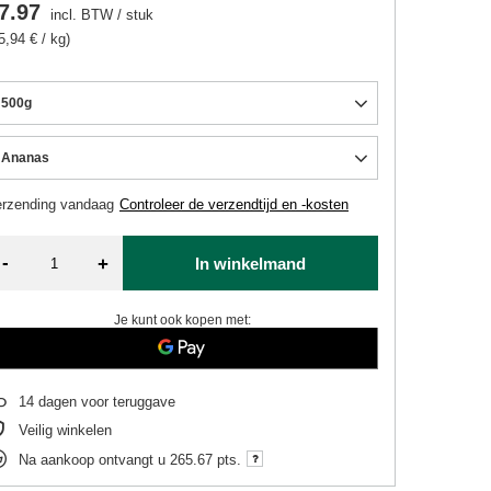
7.97
incl. BTW
/
stuk
5,94 € / kg)
500g
Ananas
erzending
vandaag
Controleer de verzendtijd en -kosten
-
+
In winkelmand
Je kunt ook kopen met:
14
dagen voor teruggave
Veilig winkelen
Na aankoop ontvangt u
265.67 pts.