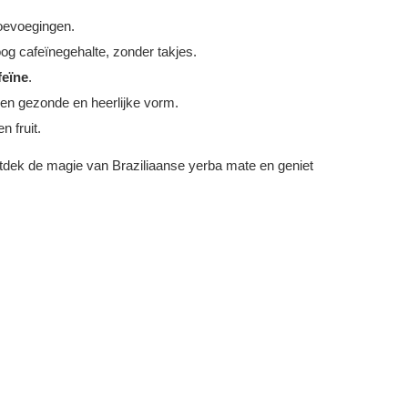
oevoegingen.
og cafeïnegehalte, zonder takjes.
feïne
.
een gezonde en heerlijke vorm.
n fruit.
ntdek de magie van Braziliaanse yerba mate en geniet