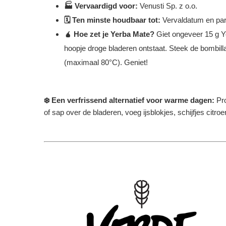
🏭 Vervaardigd voor:
Venusti Sp. z o.o.
🗓️ Ten minste houdbaar tot:
Vervaldatum en par
🧉 Hoe zet je Yerba Mate?
Giet ongeveer 15 g Y
hoopje droge bladeren ontstaat. Steek de bombilla
(maximaal 80°C). Geniet!
❄️ Een verfrissend alternatief voor warme dagen:
Pr
of sap over de bladeren, voeg ijsblokjes, schijfjes citr