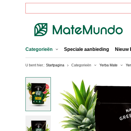
Categorieën
Speciale aanbieding
Nieuw 
U bent hier.:
Startpagina
Categorieën
Yerba Mate
Ye