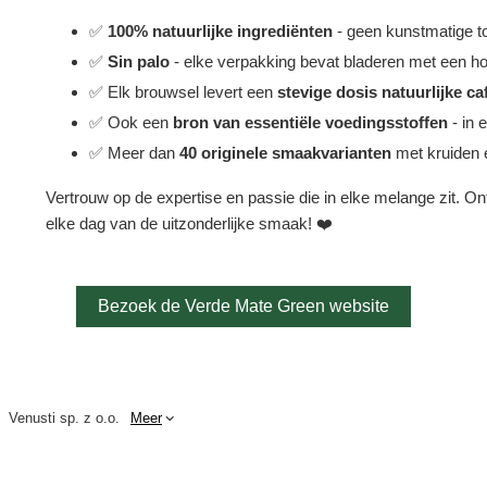
✅
100% natuurlijke ingrediënten
- geen kunstmatige t
✅
Sin palo
- elke verpakking bevat bladeren met een ho
✅ Elk brouwsel levert een
stevige dosis natuurlijke ca
✅ Ook een
bron van essentiële voedingsstoffen
- in 
✅ Meer dan
40 originele smaakvarianten
met kruiden e
Vertrouw op de expertise en passie die in elke melange zit. O
elke dag van de uitzonderlijke smaak! ❤️
Bezoek de Verde Mate Green website
Venusti sp. z o.o.
Meer