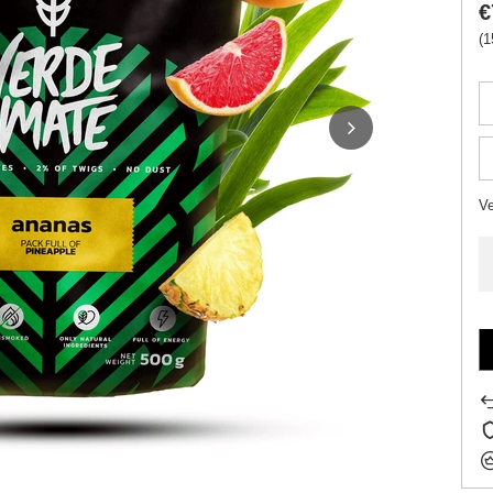
€
(1
V