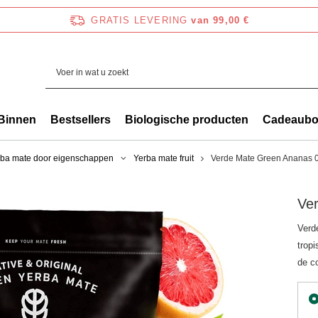
GRATIS LEVERING
van 99,00 €
Binnen
Bestsellers
Biologische producten
Cadeaub
rba mate door eigenschappen
Yerba mate fruit
Verde Mate Green Ananas 0
Ve
Verd
trop
de c