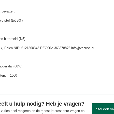
 bevatten.
id stof (tot 5%)
n bitterheid (1/5)
idnik, Polen NIP: 6121860348 REGON: 366578876 info@venusti.eu
hoger dan 80°C.
aten
1000
eft u hulp nodig? Heb je vragen?
Stel een v
 zullen snel reageren en de meest interessante vragen en