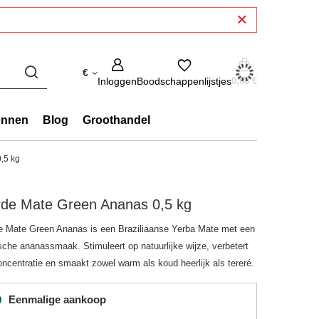
€
Inloggen
Boodschappenlijstjes
0,00 €
onnen
Blog
Groothandel
,5 kg
rde Mate Green Ananas 0,5 kg
e Mate Green Ananas is een Braziliaanse Yerba Mate met een
ische ananassmaak. Stimuleert op natuurlijke wijze, verbetert
oncentratie en smaakt zowel warm als koud heerlijk als tereré.
Eenmalige aankoop