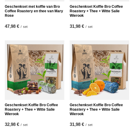
Geschenkset met koffie van Bro
Geschenkset Koffie Bro Coffee
Coffee Roastery en thee van Mary
Roastery + Thee + Witte Salie
Rose
Wierook
47,98 €
31,98 €
/
set
/
set
Geschenkset Koffie Bro Coffee
Geschenkset Koffie Bro Coffee
Roastery + Thee + Witte Salie
Roastery + Thee + Witte Salie
Wierook
Wierook
32,98 €
31,98 €
/
set
/
set