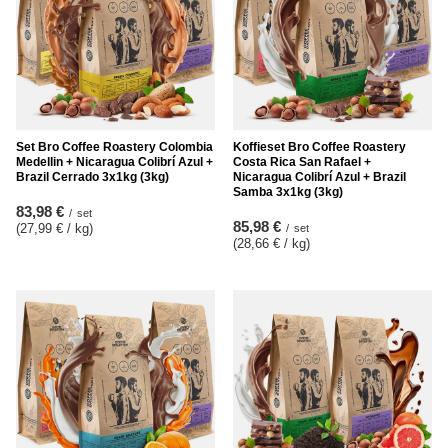
Set Bro Coffee Roastery Colombia
Koffieset Bro Coffee Roastery
Medellin + Nicaragua Colibrí Azul +
Costa Rica San Rafael +
Brazil Cerrado 3x1kg (3kg)
Nicaragua Colibrí Azul + Brazil
Samba 3x1kg (3kg)
83,98 €
/
set
85,98 €
(27,99 € / kg
)
/
set
(28,66 € / kg
)