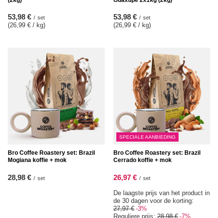
53,98 €
53,98 €
/
set
/
set
(26,99 € / kg
)
(26,99 € / kg
)
SPECIALE AANBIEDING
Bro Coffee Roastery set: Brazil
Bro Coffee Roastery set: Brazil
Mogiana koffie + mok
Cerrado koffie + mok
28,98 €
26,97 €
/
set
/
set
De laagste prijs van het product in
de 30 dagen voor de korting:
27,97 €
-3%
Reguliere prijs:
28,98 €
-7%