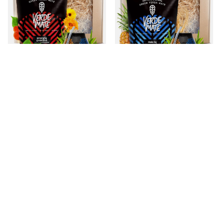
Yerba Mate Geschenkset Verde
Yerba Mate Geschenkset Verde
Mate 400g 0,4kg Kalebas +
Mate 400g 0,4kg Kalebas +
Bombilla
Bombilla
33,98 €
33,98 €
/
set
/
set