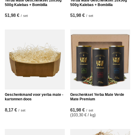
Yerba Mate Geschenkset 10x50g
Yerba Mate Geschenkset 10x50g
500g Kalebas + Bombilla
500g Kalebas + Bombilla
51,98 €
51,98 €
/
set
/
set
Geschenkmand voor yerba mate -
Geschenkset Yerba Mate Verde
kartonnen doos
Mate Premium
8,17 €
61,98 €
/
set
/
set
(103,30 € / kg
)