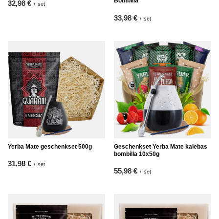
Bombilla
32,98 €
/
set
33,98 €
/
set
Yerba Mate geschenkset 500g
Geschenkset Yerba Mate kalebas
bombilla 10x50g
31,98 €
/
set
55,98 €
/
set