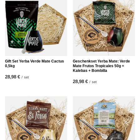
Gift Set Yerba Verde Mate Cactus
Geschenkset Yerba Mate: Verde
0,5kg
Mate Frutos Tropicales 50g +
Kalebas + Bombilla
28,98 €
/
set
28,98 €
/
set