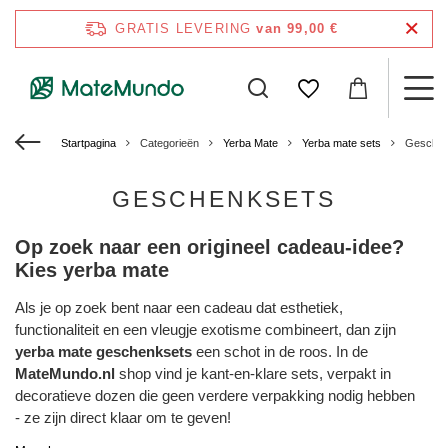
GRATIS LEVERING
van 99,00 €
Startpagina
Categorieën
Yerba Mate
Yerba mate sets
Geschen
GESCHENKSETS
Op zoek naar een origineel cadeau-idee?
Kies yerba mate
Als je op zoek bent naar een cadeau dat esthetiek,
functionaliteit en een vleugje exotisme combineert, dan zijn
yerba mate geschenksets
een schot in de roos. In de
MateMundo.nl
shop vind je kant-en-klare sets, verpakt in
decoratieve dozen die geen verdere verpakking nodig hebben
- ze zijn direct klaar om te geven!