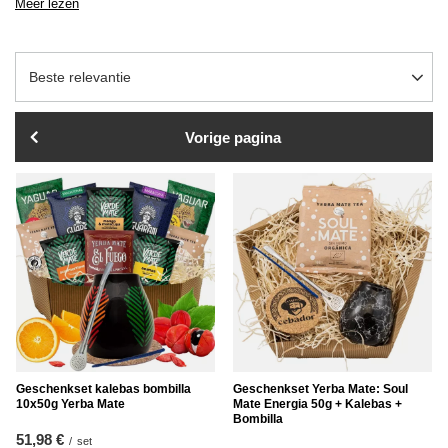
Meer lezen
Sortering wijzigen
Beste relevantie
Vorige pagina
Geschenkset kalebas bombilla
Geschenkset Yerba Mate: Soul
10x50g Yerba Mate
Mate Energia 50g + Kalebas +
Bombilla
51,98 €
/
set