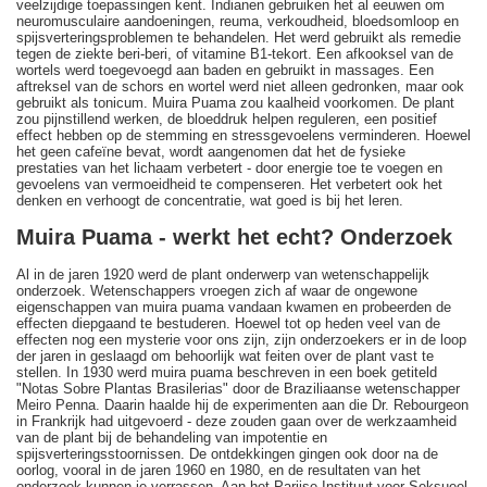
veelzijdige toepassingen kent. Indianen gebruiken het al eeuwen om
neuromusculaire aandoeningen, reuma, verkoudheid, bloedsomloop en
spijsverteringsproblemen te behandelen. Het werd gebruikt als remedie
tegen de ziekte beri-beri, of vitamine B1-tekort. Een afkooksel van de
wortels werd toegevoegd aan baden en gebruikt in massages. Een
aftreksel van de schors en wortel werd niet alleen gedronken, maar ook
gebruikt als tonicum. Muira Puama zou kaalheid voorkomen. De plant
zou pijnstillend werken, de bloeddruk helpen reguleren, een positief
effect hebben op de stemming en stressgevoelens verminderen. Hoewel
het geen cafeïne bevat, wordt aangenomen dat het de fysieke
prestaties van het lichaam verbetert - door energie toe te voegen en
gevoelens van vermoeidheid te compenseren. Het verbetert ook het
denken en verhoogt de concentratie, wat goed is bij het leren.
Muira Puama - werkt het echt? Onderzoek
Al in de jaren 1920 werd de plant onderwerp van wetenschappelijk
onderzoek. Wetenschappers vroegen zich af waar de ongewone
eigenschappen van muira puama vandaan kwamen en probeerden de
effecten diepgaand te bestuderen. Hoewel tot op heden veel van de
effecten nog een mysterie voor ons zijn, zijn onderzoekers er in de loop
der jaren in geslaagd om behoorlijk wat feiten over de plant vast te
stellen. In 1930 werd muira puama beschreven in een boek getiteld
"Notas Sobre Plantas Brasilerias" door de Braziliaanse wetenschapper
Meiro Penna. Daarin haalde hij de experimenten aan die Dr. Rebourgeon
in Frankrijk had uitgevoerd - deze zouden gaan over de werkzaamheid
van de plant bij de behandeling van impotentie en
spijsverteringsstoornissen. De ontdekkingen gingen ook door na de
oorlog, vooral in de jaren 1960 en 1980, en de resultaten van het
onderzoek kunnen je verrassen. Aan het Parijse Instituut voor Seksueel