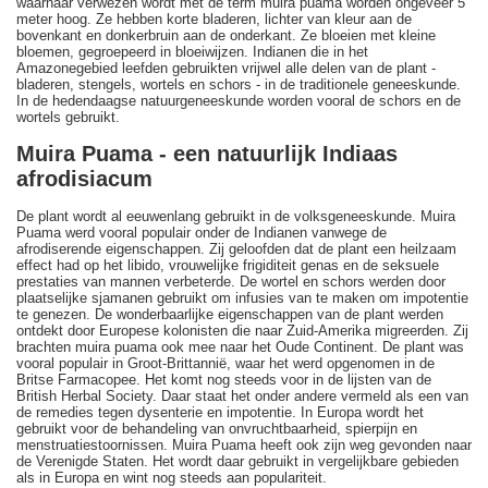
waarnaar verwezen wordt met de term muira puama worden ongeveer 5
meter hoog. Ze hebben korte bladeren, lichter van kleur aan de
bovenkant en donkerbruin aan de onderkant. Ze bloeien met kleine
bloemen, gegroepeerd in bloeiwijzen. Indianen die in het
Amazonegebied leefden gebruikten vrijwel alle delen van de plant -
bladeren, stengels, wortels en schors - in de traditionele geneeskunde.
In de hedendaagse natuurgeneeskunde worden vooral de schors en de
wortels gebruikt.
Muira Puama - een natuurlijk Indiaas
afrodisiacum
De plant wordt al eeuwenlang gebruikt in de volksgeneeskunde. Muira
Puama werd vooral populair onder de Indianen vanwege de
afrodiserende eigenschappen. Zij geloofden dat de plant een heilzaam
effect had op het libido, vrouwelijke frigiditeit genas en de seksuele
prestaties van mannen verbeterde. De wortel en schors werden door
plaatselijke sjamanen gebruikt om infusies van te maken om impotentie
te genezen. De wonderbaarlijke eigenschappen van de plant werden
ontdekt door Europese kolonisten die naar Zuid-Amerika migreerden. Zij
brachten muira puama ook mee naar het Oude Continent. De plant was
vooral populair in Groot-Brittannië, waar het werd opgenomen in de
Britse Farmacopee. Het komt nog steeds voor in de lijsten van de
British Herbal Society. Daar staat het onder andere vermeld als een van
de remedies tegen dysenterie en impotentie. In Europa wordt het
gebruikt voor de behandeling van onvruchtbaarheid, spierpijn en
menstruatiestoornissen. Muira Puama heeft ook zijn weg gevonden naar
de Verenigde Staten. Het wordt daar gebruikt in vergelijkbare gebieden
als in Europa en wint nog steeds aan populariteit.