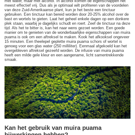
met water, maar met alcohol. In alcohol komen de eigenschappen het
meest effectief vrij. Dus als je optimaal wilt profiteren van de voordelen
van deze Zuid-Amerikaanse plant, kun je het beste een tinctuur
gebruiken. Een tinctuur kan bereid worden door 20-25% alcohol over de
bast en wortels te gieten. Laat het geheel enkele dagen op een donkere
plek staan, waarbij je dagelijks schudt en roert. Zeef de tinctuur na deze
tijd. Als het te bitter is, kan het naar wens gezoet worden. Een goede
manier om te genieten van de wonderbaarlijke eigenschappen van muira
puama is ook om een aftreksel te maken. Kook het afkooksel ongeveer
15 minuten. Een theelepel geplette muira puama schors of wortel is
genoeg voor een glas water (250 milliliter). Eenmaal afgekoeld kan het
overgebleven aftreksel gezeefd worden. De infusie van muira puama
heeft een milde gele kleur en een aangename, licht samentrekkende
smaak.
Kan het gebruik van muira puama
bijwerkingen hebben?