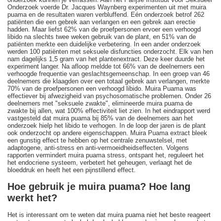
Onderzoek voerde Dr. Jacques Waynberg experimenten uit met muira
puama en de resultaten waren verbluffend. Eén onderzoek betrof 262
patiënten die een gebrek aan verlangen en een gebrek aan erectie
hadden. Maar liefst 62% van de proefpersonen ervoer een verhoogd
libido na slechts twee weken gebruik van de plant, en 51% van de
patiënten merkte een duidelijke verbetering. In een ander onderzoek
werden 100 patiënten met seksuele disfuncties onderzocht. Elk van hen
nam dagelijks 1,5 gram van het plantenextract. Deze keer duurde het
experiment langer. Na afloop meldde tot 66% van de deelnemers een
verhoogde frequentie van geslachtsgemeenschap. In een groep van 46
deelnemers die klaagden over een totaal gebrek aan verlangen, merkte
70% van de proefpersonen een verhoogd libido. Muira Puama was
effectiever bij afwezigheid van psychosomatische problemen. Onder 26
deelnemers met "seksuele zwakte", elimineerde muira puama de
zwakte bij allen, wat 100% effectiviteit liet zien. In het eindrapport werd
vastgesteld dat muira puama bij 85% van de deelnemers aan het
onderzoek hielp het libido te verhogen. In de loop der jaren is de plant
ook onderzocht op andere eigenschappen. Muira Puama extract bleek
een gunstig effect te hebben op het centrale zenuwstelsel, met
adaptogene, anti-stress en anti-vermoeidheidseffecten. Volgens
rapporten vermindert muira puama stress, ontspant het, reguleert het
het endocriene systeem, verbetert het geheugen, verlaagt het de
bloeddruk en heeft het een pijnstillend effect.
Hoe gebruik je muira puama? Hoe lang
werkt het?
Het is interessant om te weten dat muira puama niet het beste reageert