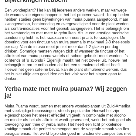
Een wonderplant? Het kan bij iedereen anders werken, maar vanwege
de waardevolle eigenschappen is het het proberen waard. Tot op heden
hebben studies geen bijwerkingen van muira puama aangetoond, maar
zwangerschap, borstvoeding en overgevoeligheid voor de plant worden
als contra-indicaties voor het gebruik aangegeven. Het is belangrijk om
het verstandig en met mate te gebruiken. Als je een ernstige medische
aandoening hebt, is het raadzaam om eerst je arts te raadplegen. De
dosering voor een tinctuur van muira puama is maximaal 2-3 theelepels
per dag. Van de infusie moet je niet meer dan 1-2 glazen per dag
drinken. Sommige mensen vragen zich af wanneer de tinctuur of het
aftreksel van muira puama wortels of schors gebruikt moet worden - 's
ochtends of 's avonds? Eigenlijk maakt het niet zoveel uit, hoewel het
belangrijk is om te onthouden dat het een stimulerend effect heeft.
Hoewel het geen cafeïne bevat, kan de plant stimulerend werken, dus
het is niet altijd een goed idee om het vlak voor het slapen gaan te
drinken.
Yerba mate met muira puama? Wij zeggen
ja!
Muira Puama wordt, samen met andere wonderplanten uit Zuid-Amerika
met veelzijdige toepassingen, steeds populairder. Hoewel het zijn
eigenschappen het meest effectief vrijgeeft in combinatie met alcohol
en minder als het als aftreksel wordt geserveerd, werkt het ook goed als
toevoeging aan thee of yerba mate. Het heeft een licht prikkelende,
kruidige smaak die perfect samengaat met de vegetale smaak van Ilex
paraguariensis. Het werkt bijzonder goed in functionele composities met