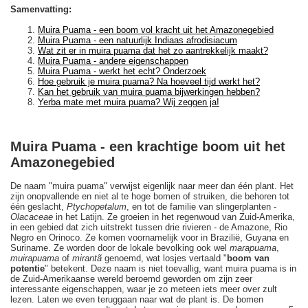
Samenvatting:
Muira Puama - een boom vol kracht uit het Amazonegebied
Muira Puama - een natuurlijk Indiaas afrodisiacum
Wat zit er in muira puama dat het zo aantrekkelijk maakt?
Muira Puama - andere eigenschappen
Muira Puama - werkt het echt? Onderzoek
Hoe gebruik je muira puama? Na hoeveel tijd werkt het?
Kan het gebruik van muira puama bijwerkingen hebben?
Yerba mate met muira puama? Wij zeggen ja!
Muira Puama - een krachtige boom uit het
Amazonegebied
De naam "muira puama" verwijst eigenlijk naar meer dan één plant. Het
zijn onopvallende en niet al te hoge bomen of struiken, die behoren tot
één geslacht,
Ptychopetalum
, en tot de familie van slingerplanten -
Olacaceae
in het Latijn. Ze groeien in het regenwoud van Zuid-Amerika,
in een gebied dat zich uitstrekt tussen drie rivieren - de Amazone, Rio
Negro en Orinoco. Ze komen voornamelijk voor in Brazilië, Guyana en
Suriname. Ze worden door de lokale bevolking ook wel
marapuama
,
muirapuama
of
mirantã
genoemd, wat losjes vertaald "
boom van
potentie
" betekent. Deze naam is niet toevallig, want muira puama is in
de Zuid-Amerikaanse wereld beroemd geworden om zijn zeer
interessante eigenschappen, waar je zo meteen iets meer over zult
lezen. Laten we even teruggaan naar wat de plant is. De bomen