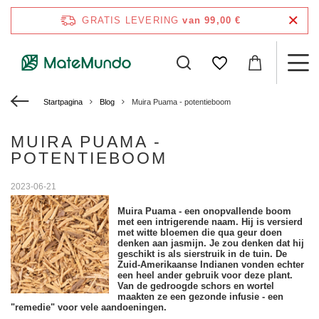
GRATIS LEVERING
van 99,00 €
Startpagina
Blog
Muira Puama - potentieboom
MUIRA PUAMA -
POTENTIEBOOM
2023-06-21
Muira Puama - een onopvallende boom
met een intrigerende naam. Hij is versierd
met witte bloemen die qua geur doen
denken aan jasmijn. Je zou denken dat hij
geschikt is als sierstruik in de tuin. De
Zuid-Amerikaanse Indianen vonden echter
een heel ander gebruik voor deze plant.
Van de gedroogde schors en wortel
maakten ze een gezonde infusie - een
"remedie" voor vele aandoeningen.