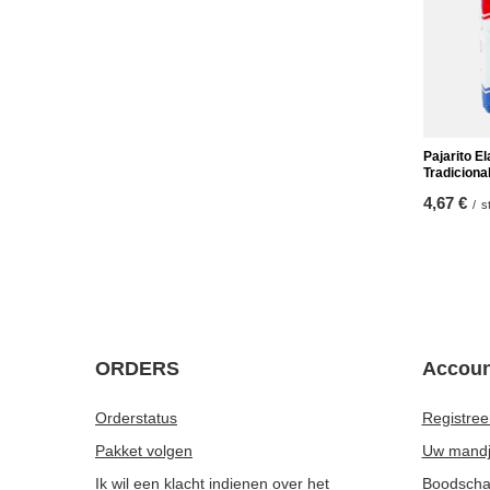
Pajarito E
Tradiciona
4,67 €
/
s
ORDERS
Accoun
Orderstatus
Registree
Pakket volgen
Uw mand
Ik wil een klacht indienen over het
Boodschap