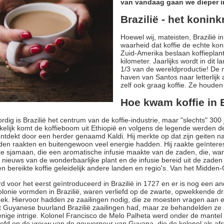
van vandaag gaan we dieper in
Brazilië - het konink
Hoewel wij, mateisten, Brazilië 
waarheid dat koffie de echte konin
Zuid-Amerika beslaan koffieplant
kilometer. Jaarlijks wordt in dit 
1/3 van de wereldproductie! De m
haven van Santos naar letterlijk
zelf ook graag koffie. Ze houden
Hoe kwam koffie in B
dig is Brazilië het centrum van de koffie-industrie, maar "slechts" 300
elijk komt de koffieboom uit Ethiopië en volgens de legende werden 
ntdekt door een herder genaamd Kaldi. Hij merkte op dat zijn geiten 
n raakten en buitengewoon veel energie hadden. Hij raakte geïnteress
jke sjamaan, die een aromatische infusie maakte van de zaden, die, wan
t nieuws van de wonderbaarlijke plant en de infusie bereid uit de zad
n bereikte koffie geleidelijk andere landen en regio's. Van het Midden
rd voor het eerst geïntroduceerd in Brazilië in 1727 en er is nog een 
kolonie vormden in Brazilië, waren verliefd op de zwarte, opwekkende d
eek. Hiervoor hadden ze zaailingen nodig, die ze moesten vragen aan e
t Guyanese buurland Brazilië zaailingen had, maar ze behandelden ze al
nige intrige. Kolonel Francisco de Melo Palheta werd onder de mantel
iefd op de vrouw van de gouverneur van Guyana, die de kolonel als afs