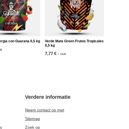
ergia con Guarana 0,5 kg
Verde Mate Green Frutos Tropicales
0,5 kg
uk
7,77 €
/
stuk
Verdere informatie
Neem contact op met
Sitemap
es
Zoek op