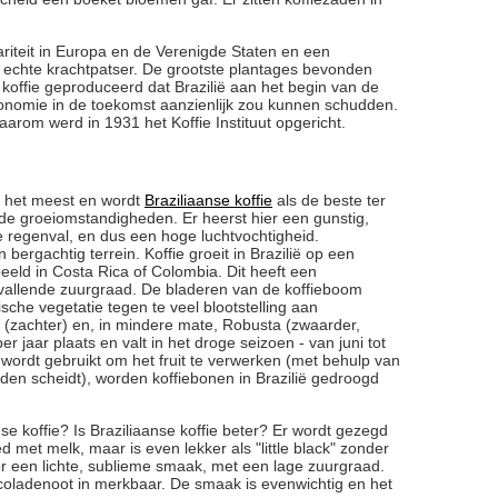
riteit in Europa en de Verenigde Staten en een
n echte krachtpatser. De grootste plantages bevonden
 koffie geproduceerd dat Brazilië aan het begin van de
nomie in de toekomst aanzienlijk zou kunnen schudden.
arom werd in 1931 het Koffie Instituut opgericht.
an het meest en wordt
Braziliaanse koffie
als de beste ter
ende groeiomstandigheden. Er heerst hier een gunstig,
 regenval, en dus een hoge luchtvochtigheid.
bergachtig terrein. Koffie groeit in Brazilië op een
eld in Costa Rica of Colombia. Dit heeft een
opvallende zuurgraad. De bladeren van de koffieboom
sche vegetatie tegen te veel blootstelling aan
a (zachter) en, in mindere mate, Robusta (zwaarder,
r jaar plaats en valt in het droge seizoen - van juni tot
wordt gebruikt om het fruit te verwerken (met behulp van
den scheidt), worden koffiebonen in Brazilië gedroogd
e koffie? Is Braziliaanse koffie beter? Er wordt gezegd
ed met melk, maar is even lekker als "little black" zonder
 een lichte, sublieme smaak, met een lage zuurgraad.
ocoladenoot in merkbaar. De smaak is evenwichtig en het