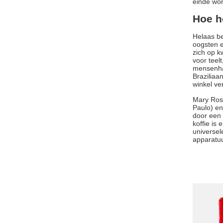
einde wor
Hoe h
Helaas bet
oogsten e
zich op k
voor teel
mensenhan
Braziliaa
winkel ver
Mary Rose
Paulo) en
door een
koffie is
universel
apparatuu