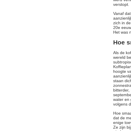
verstopt.
Vanaf dat
aanzienli
zich in d
20e eeuw 
Het was n
Hoe s
Als de ko
wereld be
subtropis
Koffiepla
hoogte va
aanzienli
staan dic
zonnestra
bitterder
september
water en 
volgens d
Hoe smaak
dat de me
enige toe
Ze zijn b