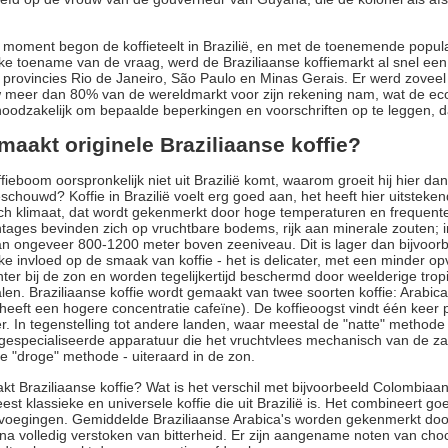
 moment begon de koffieteelt in Brazilië, en met de toenemende popula
jke toename van de vraag, werd de Braziliaanse koffiemarkt al snel ee
e provincies Rio de Janeiro, São Paulo en Minas Gerais. Er werd zoveel
meer dan 80% van de wereldmarkt voor zijn rekening nam, wat de eco
oodzakelijk om bepaalde beperkingen en voorschriften op te leggen, da
maakt originele Braziliaanse koffie?
ffieboom oorspronkelijk niet uit Brazilië komt, waarom groeit hij hier d
schouwd? Koffie in Brazilië voelt erg goed aan, het heeft hier uitstek
ch klimaat, dat wordt gekenmerkt door hoge temperaturen en frequente
ntages bevinden zich op vruchtbare bodems, rijk aan minerale zouten; in 
n ongeveer 800-1200 meter boven zeeniveau. Dit is lager dan bijvoorbe
jke invloed op de smaak van koffie - het is delicater, met een minder 
hter bij de zon en worden tegelijkertijd beschermd door weelderige tropi
len. Braziliaanse koffie wordt gemaakt van twee soorten koffie: Arabic
, heeft een hogere concentratie cafeïne). De koffieoogst vindt één keer pe
. In tegenstelling tot andere landen, waar meestal de "natte" methode 
gespecialiseerde apparatuur die het vruchtvlees mechanisch van de za
e "droge" methode - uiteraard in de zon.
t Braziliaanse koffie? Wat is het verschil met bijvoorbeeld Colombiaans
est klassieke en universele koffie die uit Brazilië is. Het combineert go
voegingen. Gemiddelde Braziliaanse Arabica's worden gekenmerkt door
ijna volledig verstoken van bitterheid. Er zijn aangename noten van ch