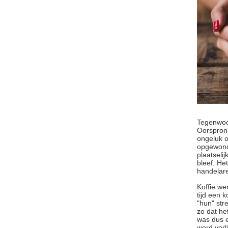
Tegenwoor
Oorspronk
ongeluk o
opgewonde
plaatseli
bleef. He
handelare
Koffie we
tijd een 
"hun" str
zo dat he
was dus e
werd verl