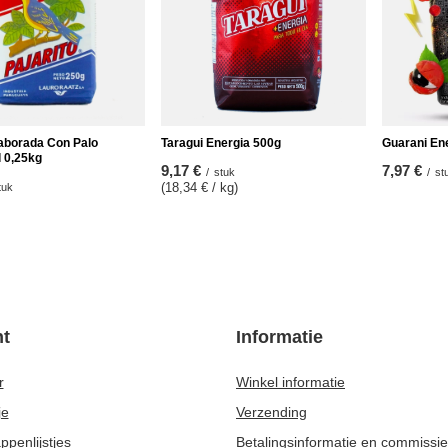
laborada Con Palo
Taragui Energia 500g
Guarani En
l 0,25kg
9,17 €
7,97 €
/
stuk
/
st
(18,34 € / kg
)
tuk
t
Informatie
r
Winkel informatie
je
Verzending
penlijstjes
Betalingsinformatie en commissi