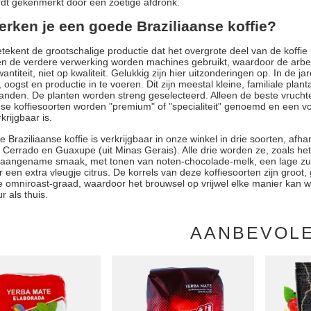
dt gekenmerkt door een zoetige afdronk.
erken je een goede Braziliaanse koffie?
ekent de grootschalige productie dat het overgrote deel van de koffie uit
n de verdere verwerking worden machines gebruikt, waardoor de arbeid
wantiteit, niet op kwaliteit. Gelukkig zijn hier uitzonderingen op. In
t, oogst en productie in te voeren. Dit zijn meestal kleine, familiale p
den. De planten worden streng geselecteerd. Alleen de beste vruchte
nse koffiesoorten worden "premium" of "specialiteit" genoemd en een vo
krijgbaar is.
 Braziliaanse koffie is verkrijgbaar in onze winkel in drie soorten, afh
 Cerrado en Guaxupe (uit Minas Gerais). Alle drie worden ze, zoals he
 aangename smaak, met tonen van noten-chocolade-melk, een lage zu
 er een extra vleugje citrus. De korrels van deze koffiesoorten zijn gro
e omniroast-graad, waardoor het brouwsel op vrijwel elke manier kan 
r als thuis.
AANBEVOL