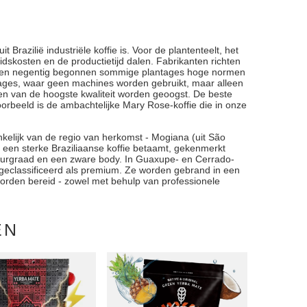
 Brazilië industriële koffie is. Voor de plantenteelt, het
skosten en de productietijd dalen. Fabrikanten richten
 de jaren negentig begonnen sommige plantages hoge normen
lantages, waar geen machines worden gebruikt, maar alleen
n van de hoogste kwaliteit worden geoogst. De beste
orbeeld is de ambachtelijke Mary Rose-koffie die in onze
ankelijk van de regio van herkomst - Mogiana (uit São
t een sterke Braziliaanse koffie betaamt, gekenmerkt
urgraad en een zware body. In Guaxupe- en Cerrado-
ot, geclassificeerd als premium. Ze worden gebrand in een
worden bereid - zowel met behulp van professionele
EN