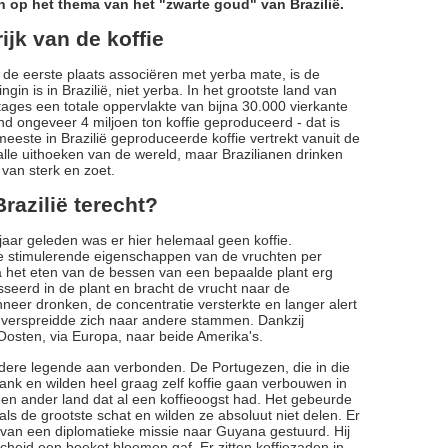
 op het thema van het "zwarte goud" van Brazilië.
rijk van de koffie
in de eerste plaats associëren met yerba mate, is de
gin is in Brazilië, niet yerba. In het grootste land van
ages een totale oppervlakte van bijna 30.000 vierkante
land ongeveer 4 miljoen ton koffie geproduceerd - dat is
eeste in Brazilië geproduceerde koffie vertrekt vanuit de
 alle uithoeken van de wereld, maar Brazilianen drinken
 van sterk en zoet.
razilië terecht?
 jaar geleden was er hier helemaal geen koffie.
de stimulerende eigenschappen van de vruchten per
na het eten van de bessen van een bepaalde plant erg
eerd in de plant en bracht de vrucht naar de
neer dronken, de concentratie versterkte en langer alert
en verspreidde zich naar andere stammen. Dankzij
-Oosten, via Europa, naar beide Amerika's.
andere legende aan verbonden. De Portugezen, die in die
rank en wilden heel graag zelf koffie gaan verbouwen in
en ander land dat al een koffieoogst had. Het gebeurde
s de grootste schat en wilden ze absoluut niet delen. Er
 van een diplomatieke missie naar Guyana gestuurd. Hij
cheid een boeket bloemen gaf. Er zitten koffiezaden in