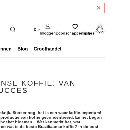
€
Inloggen
Boodschappenlijstjes
0,00 €
onnen
Blog
Groothandel
NSE KOFFIE: VAN
SUCCES
nkrijk. Sterker nog, het is een waar koffie-imperium!
ldproductie van koffie geconcentreerd. En het begon
boeket bloemen... Wat kenmerkt het, wat
en wat is de beste Braziliaanse koffie? In de post