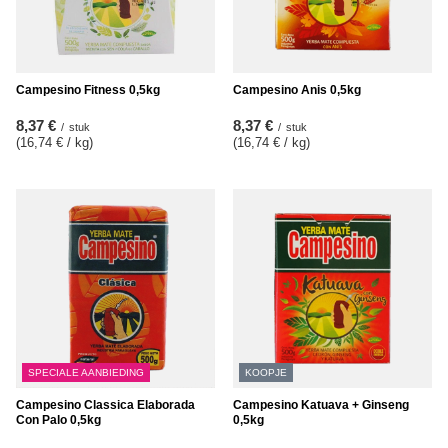
Campesino Fitness 0,5kg
Campesino Anis 0,5kg
8,37 €
8,37 €
/
stuk
/
stuk
(16,74 € / kg
)
(16,74 € / kg
)
SPECIALE AANBIEDING
KOOPJE
Campesino Classica Elaborada
Campesino Katuava + Ginseng
Con Palo 0,5kg
0,5kg