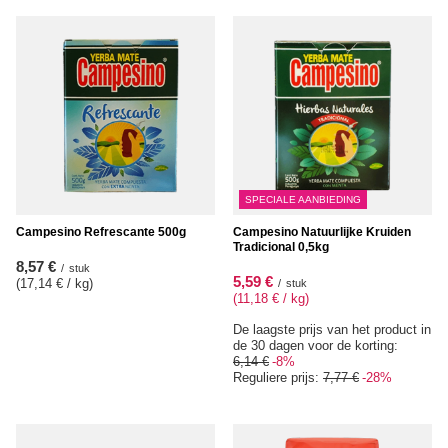
SPECIALE AANBIEDING
Campesino Refrescante 500g
Campesino Natuurlijke Kruiden
Tradicional 0,5kg
8,57 €
/
stuk
5,59 €
(17,14 € / kg
)
/
stuk
(11,18 € / kg
)
De laagste prijs van het product in
de 30 dagen voor de korting:
6,14 €
-8%
Reguliere prijs:
7,77 €
-28%