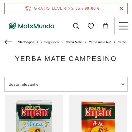
GRATIS LEVERING
van 99,00 €
Startpagina
Categorieën
Yerba Mate
Yerba mate A-Z
Yerba Ma
YERBA MATE CAMPESINO
Sortering wijzigen
Beste relevantie