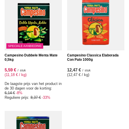
SPECIALE AANBIEDING
Campesino Dubbele Menta Mate
Campesino Classica Elaborada
0,5kg
Con Palo 1000g
5,59 €
12,47 €
/
stuk
/
stuk
(11,18 € / kg
)
(12,47 € / kg
)
De laagste prijs van het product in
de 30 dagen voor de korting:
6,14 €
-8%
Reguliere prijs:
8,37 €
-33%