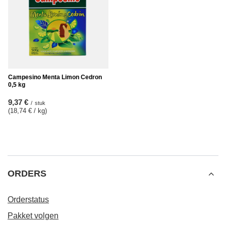
Campesino Menta Limon Cedron
0,5 kg
9,37 €
/
stuk
(18,74 € / kg
)
ORDERS
Orderstatus
Pakket volgen