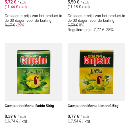
5,72 €
5,59 €
/
stuk
/
stuk
(11,44 € / kg
)
(11,18 € / kg
)
De laagste prijs van het product in
De laagste prijs van het product in
de 30 dagen voor de korting:
de 30 dagen voor de korting:
8,17 €
-29%
5,59 €
0%
Reguliere prijs:
7,77 €
-28%
Campesino Menta Boldo 500g
Campesino Menta Limon 0,5kg
8,37 €
8,77 €
/
stuk
/
stuk
(16,74 € / kg
)
(17,54 € / kg
)