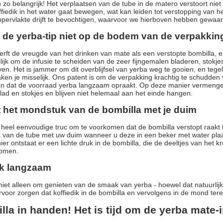
 zo belangrijk! Het verplaatsen van de tube in de matero verstoort niet 
ffiedik in het water gaat bewegen, wat kan leiden tot verstopping van he
pervlakte drijft te bevochtigen, waarvoor we hierboven hebben gewaa
t de yerba-tip niet op de bodem van de verpakkin
erft de vreugde van het drinken van mate als een verstopte bombilla, e
eilijk om de infusie te scheiden van de zeer fijngemalen bladeren, stok
jven. Het is jammer om dit overblijfsel van yerba weg te gooien, en tege
ken je misselijk. Ons patent is om de verpakking krachtig te schudden
en dat de voorraad yerba langzaam opraakt. Op deze manier vermenge
lad en stokjes en blijven niet helemaal aan het einde hangen.
it het mondstuk van de bombilla met je duim
n heel eenvoudige truc om te voorkomen dat de bombilla verstopt raakt 
van de tube met uw duim wanneer u deze in een beker met water plaa
r ontstaat er een lichte druk in de bombilla, die de deeltjes van het kru
omen.
nk langzaam
niet alleen om genieten van de smaak van yerba - hoewel dat natuurlijk
voor zorgen dat koffiedik in de bombilla en vervolgens in de mond ter
la in handen! Het is tijd om de yerba mate-i