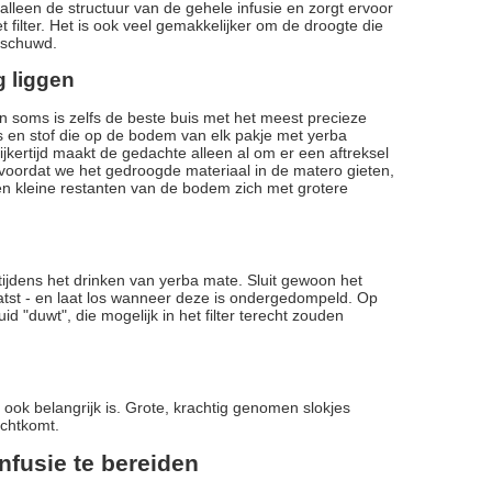
alleen de structuur van de gehele infusie en zorgt ervoor
t filter. Het is ook veel gemakkelijker om de droogte die
rschuwd.
g liggen
n soms is zelfs de beste buis met het meest precieze
jes en stof die op de bodem van elk pakje met yerba
lijkertijd maakt de gedachte alleen al om er een aftreksel
 voordat we het gedroogde materiaal in de matero gieten,
n kleine restanten van de bodem zich met grotere
tijdens het drinken van yerba mate. Sluit gewoon het
tst - en laat los wanneer deze is ondergedompeld. Op
id "duwt", die mogelijk in het filter terecht zouden
 ook belangrijk is. Grote, krachtig genomen slokjes
echtkomt.
nfusie te bereiden