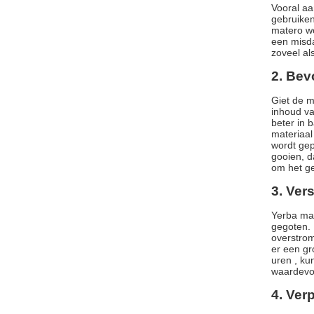
Vooral aa
gebruiken
matero wo
een misda
zoveel als
2. Bev
Giet de m
inhoud va
beter in 
materiaal
wordt gep
gooien, d
om het ge
3. Ver
Yerba mat
gegoten. 
overstromi
er een gr
uren , ku
waardevol
4. Ver