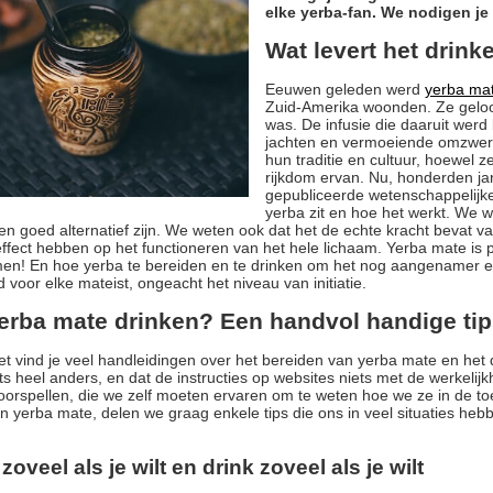
elke yerba-fan. We nodigen je 
Wat levert het drink
Eeuwen geleden werd
yerba ma
Zuid-Amerika woonden. Ze gelo
was. De infusie die daaruit werd
jachten en vermoeiende omzwerv
hun traditie en cultuur, hoewel 
rijkdom ervan. Nu, honderden ja
gepubliceerde wetenschappelijke 
yerba zit en hoe het werkt. We w
en goed alternatief zijn. We weten ook dat het de echte kracht bevat 
effect hebben op het functioneren van het hele lichaam. Yerba mate is p
en! En hoe yerba te bereiden en te drinken om het nog aangenamer e
 voor elke mateist, ongeacht het niveau van initiatie.
erba mate drinken? Een handvol handige ti
et vind je veel handleidingen over het bereiden van yerba mate en het dr
iets heel anders, en dat de instructies op websites niets met de werkelij
orspellen, die we zelf moeten ervaren om te weten hoe we ze in de toe
n yerba mate, delen we graag enkele tips die ons in veel situaties he
 zoveel als je wilt en drink zoveel als je wilt