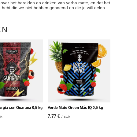
s over het bereiden en drinken van yerba mate, en dat het
ën hebt die we niet hebben genoemd en die je wilt delen
EN
ergia con Guarana 0,5 kg
Verde Mate Green Más IQ 0,5 kg
7,77 €
uk
/
stuk