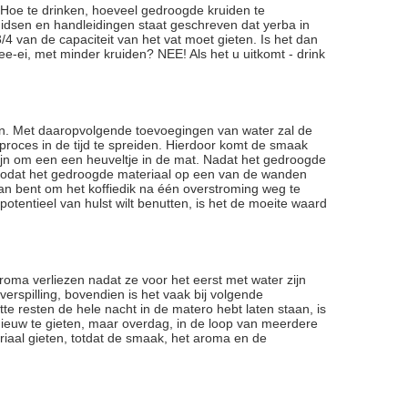
 Hoe te drinken, hoeveel gedroogde kruiden te
idsen en handleidingen staat geschreven dat yerba in
/4 van de capaciteit van het vat moet gieten. Is het dan
-ei, met minder kruiden? NEE! Als het u uitkomt - drink
jven. Met daaropvolgende toevoegingen van water zal de
 proces in de tijd te spreiden. Hierdoor komt de smaak
g zijn om een een heuveltje in de mat. Nadat het gedroogde
n zodat het gedroogde materiaal op een van de wanden
lan bent om het koffiedik na één overstroming weg te
potentieel van hulst wilt benutten, is het de moeite waard
ma verliezen nadat ze voor het eerst met water zijn
rspilling, bovendien is het vaak bij volgende
natte resten de hele nacht in de matero hebt laten staan, is
opnieuw te gieten, maar overdag, in de loop van meerdere
riaal gieten, totdat de smaak, het aroma en de