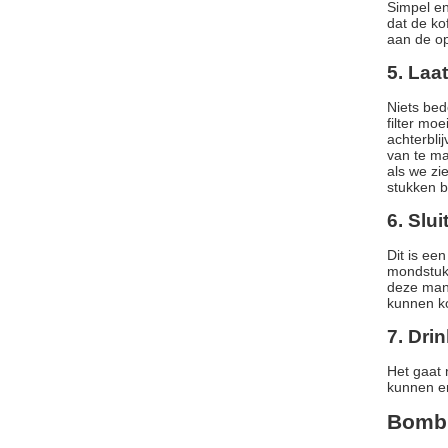
Simpel en
dat de ko
aan de op
5. Laa
Niets bed
filter mo
achterbli
van te ma
als we zi
stukken b
6. Slu
Dit is ee
mondstuk 
deze manie
kunnen k
7. Dri
Het gaat 
kunnen er
Bombil