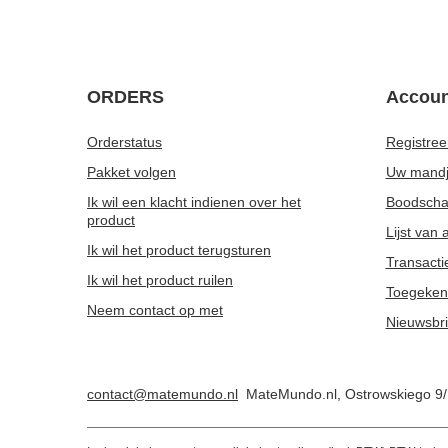
ORDERS
Accoun
Orderstatus
Registree
Pakket volgen
Uw mand
Ik wil een klacht indienen over het
Boodschap
product
Lijst van
Ik wil het product terugsturen
Transacti
Ik wil het product ruilen
Toegeken
Neem contact op met
Nieuwsbri
contact@matemundo.nl
MateMundo.nl
,
Ostrowskiego 9