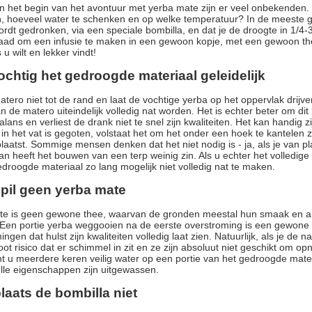
n het begin van het avontuur met yerba mate zijn er veel onbekenden.
, hoeveel water te schenken en op welke temperatuur? In de meeste g
rdt gedronken, via een speciale bombilla, en dat je de droogte in 1/4-3
ad om een infusie te maken in een gewoon kopje, met een gewoon thee
 u wilt en lekker vindt!
ochtig het gedroogde materiaal geleidelijk
atero niet tot de rand en laat de vochtige yerba op het oppervlak dri
n de matero uiteindelijk volledig nat worden. Het is echter beter om dit
balans en verliest de drank niet te snel zijn kwaliteiten. Het kan handi
 in het vat is gegoten, volstaat het om het onder een hoek te kantele
laatst. Sommige mensen denken dat het niet nodig is - ja, als je van p
an heeft het bouwen van een terp weinig zin. Als u echter het volledige 
droogde materiaal zo lang mogelijk niet volledig nat te maken.
spil geen yerba mate
e is geen gewone thee, waarvan de gronden meestal hun smaak en aro
Een portie yerba weggooien na de eerste overstroming is een gewone ve
ngen dat hulst zijn kwaliteiten volledig laat zien. Natuurlijk, als je de 
oot risico dat er schimmel in zit en ze zijn absoluut niet geschikt om 
nt u meerdere keren veilig water op een portie van het gedroogde mate
le eigenschappen zijn uitgewassen.
plaats de bombilla niet