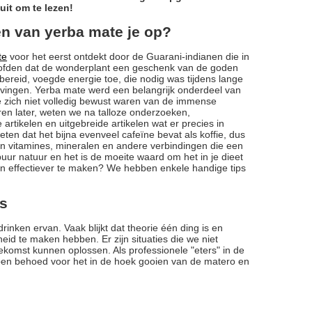
uit om te lezen!
en van yerba mate je op?
te
voor het eerst ontdekt door de Guarani-indianen die in
ofden dat de wonderplant een geschenk van de goden
 bereid, voegde energie toe, die nodig was tijdens lange
ingen. Yerba mate werd een belangrijk onderdeel van
ze zich niet volledig bewust waren van de immense
ren later, weten we na talloze onderzoeken,
artikelen en uitgebreide artikelen wat er precies in
eten dat het bijna evenveel cafeïne bevat als koffie, dus
van vitamines, mineralen en andere verbindingen die een
uur natuur en het is de moeite waard om het in je dieet
n effectiever te maken? We hebben enkele handige tips
ps
inken ervan. Vaak blijkt dat theorie één ding is en
kheid te maken hebben. Er zijn situaties die we niet
komst kunnen oplossen. Als professionele "eters" in de
bben behoed voor het in de hoek gooien van de matero en