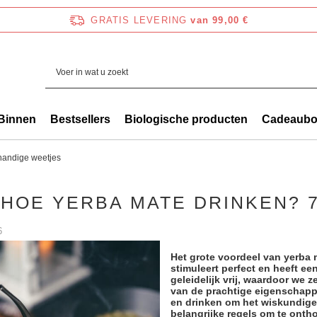
GRATIS LEVERING
van 99,00 €
Binnen
Bestsellers
Biologische producten
Cadeaub
handige weetjes
HOE YERBA MATE DRINKEN? 
6
Het grote voordeel van yerba m
stimuleert perfect en heeft e
geleidelijk vrij, waardoor we
van de prachtige eigenschapp
en drinken om het wiskundige 
belangrijke regels om te ont