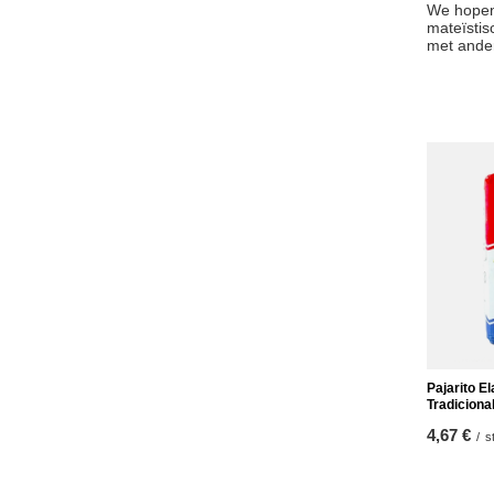
We hopen 
mateïstis
met ander
Pajarito E
Tradiciona
4,67 €
/
s