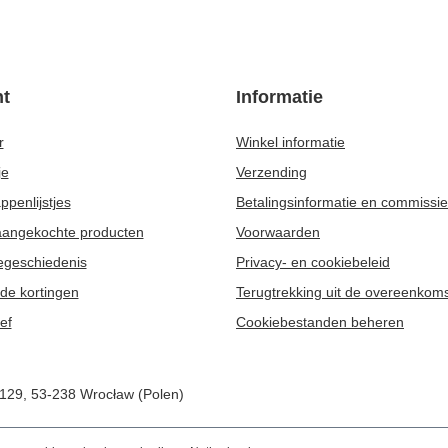
t
Informatie
r
Winkel informatie
je
Verzending
penlijstjes
Betalingsinformatie en commissi
 aangekochte producten
Voorwaarden
egeschiedenis
Privacy- en cookiebeleid
de kortingen
Terugtrekking uit de overeenkom
ef
Cookiebestanden beheren
/129
,
53-238
Wrocław (Polen)