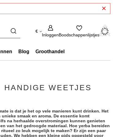
€
Inloggen
Boodschappenlijstjes
0,00 €
onnen
Blog
Groothandel
7 HANDIGE WEETJES
ate is dat je het op vele manieren kunt drinken. Het
en unieke smaak en aroma. De essentie komt
 zelfs na herhaalde overstromingen kunnen genieten
en van het gedroogde materiaal. Hoe yerba bereiden
ritueel zo leuk mogelijk te maken? Er zijn een paar
houden. We hebben een kleine gids opgesteld voor