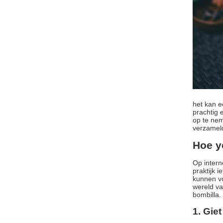
het kan e
prachtig 
op te nem
verzameld
Hoe y
Op intern
praktijk 
kunnen vo
wereld va
bombilla.
1. Giet