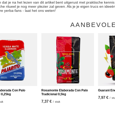
dat je na het lezen van dit artikel bent uitgerust met praktische kenni
che ritueel je nog meer plezier zal geven. Als je je eigen trucs en idee
e yerba-fans - laat het ons weten!
AANBEVOL
laborada Con Palo
Rosamonte Elaborada Con Palo
Guarani En
l 0,25kg
Tradicional 0,5kg
7,97 €
/
st
7,37 €
tuk
/
stuk