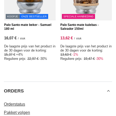
KOOPJE
ONZE BESTSELLER
SPECIALE AANBIEDING
Palo Santo mate beker - Samuel
Palo Santo mate kalebas -
180 ml
Salvador 150ml
16,07 €
13,62 €
/
stuk
/
stuk
De laagste prijs van het product in
De laagste prijs van het product in
de 30 dagen voor de korting:
de 30 dagen voor de korting:
15,37 €
+4%
13,63 €
-1%
Reguliere prijs:
22,97 €
-30%
Reguliere prijs:
19,47 €
-30%
ORDERS
Orderstatus
Pakket volgen