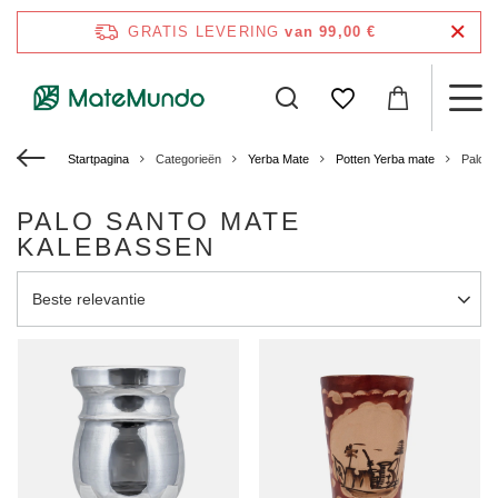
GRATIS LEVERING
van 99,00 €
Startpagina
Categorieën
Yerba Mate
Potten Yerba mate
Palo S
PALO SANTO MATE
KALEBASSEN
Sortering wijzigen
Beste relevantie