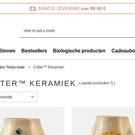
GRATIS LEVERING
van 99,00 €
Binnen
Bestsellers
Biologische producten
Cadeaub
ten Yerba mate
Cráter™ Keramiek
TER™ KERAMIEK
( aantal producten:
5
)
g wijzigen
levantie