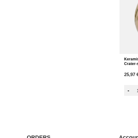
Keramis
Crater-
25,97 
-
ORDERS
Accoun