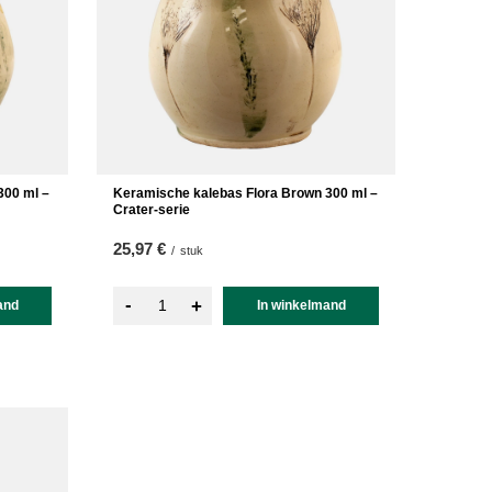
300 ml –
Keramische kalebas Flora Brown 300 ml –
Crater-serie
25,97 €
/
stuk
-
+
and
In winkelmand