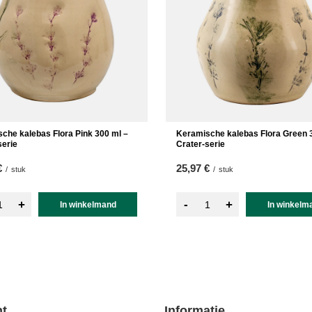
che kalebas Flora Pink 300 ml –
Keramische kalebas Flora Green 
serie
Crater-serie
€
25,97 €
/
stuk
/
stuk
-
+
+
In winkelmand
In winkelm
t
Informatie