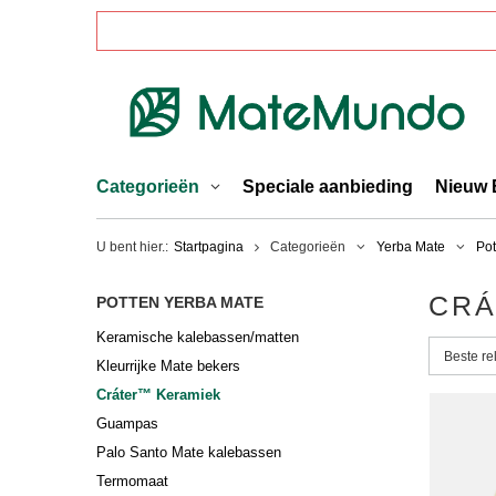
Categorieën
Speciale aanbieding
Nieuw 
U bent hier.:
Startpagina
Categorieën
Yerba Mate
Pot
CRÁ
POTTEN YERBA MATE
Keramische kalebassen/matten
Sorterin
Beste re
Kleurrijke Mate bekers
Cráter™ Keramiek
Guampas
Palo Santo Mate kalebassen
Termomaat