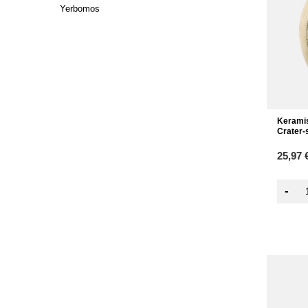
Yerbomos
Keramis
Crater-
25,97 
-