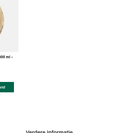
300 ml –
and
Verdere informatie