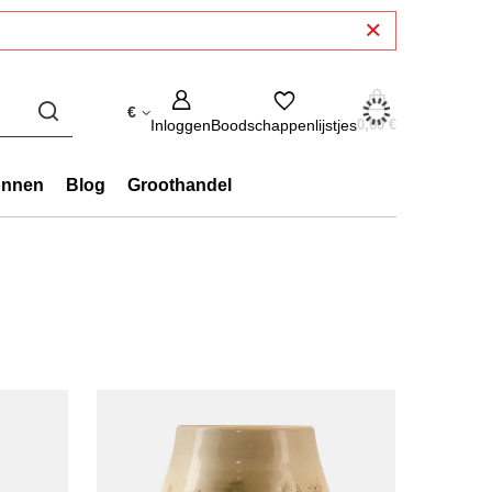
€
Inloggen
Boodschappenlijstjes
0,00 €
onnen
Blog
Groothandel