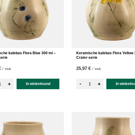
che kalebas Flora Blue 300 ml –
Keramische kalebas Flora Yellow 
serie
Crater-serie
€
25,97 €
/
stuk
/
stuk
-
+
+
In winkelmand
In winkelm