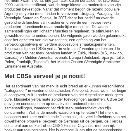
het merk kwam slechts drie jaar later. CBSé behaalde het ISO 9001-
2000 kwaliteitscertificaat, wat de hoge klasse en moderniteit van zijn
producten bevestigde. Vanaf dat moment begon de razend populaire
Argentijnse yerba meer landen te veroveren: Uruguay, Paraguay, de
Verenigde Staten en Spanje. In 2007 dacht het bedrijf na over de
gezondheidsfuncties van kruiden en creëerde een nieuwe reeks
producten - functionele maar smakelijke mengsels. Dit waren
samenstellingen om lichaamsfuncties te reguleren, te stimuleren en
gewichtsverlies te ondersteunen. De volgende jaren werden gekenmerkt
door het opzetten van nieuwe teelten, een opfrissing van het
verpakkingsontwerp en verdere succesvolle smaakexperimenten.
Tegenwoordig kan CBSé yerba "in vele talen" worden gedronken. De
producten van het merk bereiken landen in Zuid-, Noord- (VS, Mexico,
Canada) en Midden-Amerika, evenals Europa (Duitsland, Spanje, Italië,
Polen, Frankrijk, Tsjechië), het Midden-Oosten (Verenigde Arabische
Emiraten) en Australië.
Met CBSé verveel je je nooit!
Het assortiment van het merk is echt breed en er kunnen verschillende
"categorieën" in worden onderscheiden. Allereerst, zoals we in het begin
al aangaven, zult u onder de producten van het Argentijnse merk geen
pure, klassieke yerba mate zonder toevoegingen aantreffen. CBSé zet
stevig en consequent in op smaakvolle, onderscheidende
samenstellingen, waardoor het zich sterk onderscheidt van zijn
concurrenten. Wat is de moeite waard om op te letten? Het merk is
begonnen met zeer verfrissende "herbalas", die veel liefhebbers van het
opwekkende brouwsel bekoren: de Serranas uit de bergen, de Hierbas
del Litoral aan de kust of de CBSé Hierbas Cuyanas, met een rijk
boeket aan toevoegingen. Het is onmogelijk om niet de baanbrekende