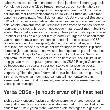
saborizados te noemen: sinaasappel Naranja, citroen Limón, grapefruit
Pomelo, de tropische CBSé Frutos Tropicales, een combinatie van
mango, passievrucht, papaja en sinaasappelsmaak, de CBSé Frutos
del Bosque met bosvruchtensmaak en de CBSé Frutos del Valle met
appel- en perensmaak. Vooral de varianten CBSé Frutos del Bosque en
CBSé Frutos Tropicales hebben de harten van yerba mate-fans over de
hele wereld veroverd! Voor de liefhebbers van zoete sensaties heeft de
fabrikant iets speciaals bereid - gedroogde mints gezoet met natuurlijke
zoetstoffen - met stevia en met honing. Deze yerba mints zijn echt zoet
- probeer er zelf een als je het niet gelooft! Het uitgebreide assortiment
van het merk omvat ook functionele mengsels - het ongewone CBSé
Silueta (in appel of sinaasappel), dat helpt bij het afvallen, en CBSé
Regulase, dat bedoeld is om de spijsvertering te verzorgen. Bijzonder
opmerkelijk is de nieuwste aanwinst in het uitgebreide portfolio van het
merk CBSé - Etiqueta Negra, een cultvariant van Hierbas Serranas in
een premium versie. Een absolute hit en bestseller, zoals blijkt uit de
ranglijst van meest populaire yerba mate, is CBSé Energia Guarana met
de toevoeging van guarana voor een sterke en langdurige boost.
Vermeldenswaard is hier dat alle producten van het merk op hun
verpakking "libre de gluten" vermelden, wat betekent dat ze glutenvrij
zijn, en bovendien zijn sommige samenstellingen ontwikkeld in
samenwerking met Dr. A. Cormillot, een bekende Zuid-Amerikaanse
voedingsdeskundige.
Yerba CBSé - je houdt ervan of je haat het!
Zich zo sterk onderscheiden van de concurrentie en zeer populair zijn
brengt altijd een hoop voor- en tegenstanders met zich mee. Het is niet
anders met CBSé yerba mate, waarover vele meningen zijn gegroeid.