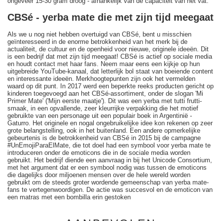
ongeveer 15-30 gram droog - afhankelijk van de capaciteit van het vat.
CBSé - yerba mate die met zijn tijd meegaat
Als we u nog niet hebben overtuigd van CBSé, bent u misschien
geïnteresseerd in de enorme betrokkenheid van het merk bij de
actualiteit, de cultuur en de openheid voor nieuwe, originele ideeën. Dit
is een bedrijf dat met zijn tijd meegaat! CBSé is actief op sociale media
en houdt contact met haar fans. Neem maar eens een kijkje op hun
uitgebreide YouTube-kanaal, dat letterlijk bol staat van boeiende content
en interessante ideeën. Merkhoogtepunten zijn ook het vermelden
waard op dit punt. In 2017 werd een beperkte reeks producten gericht op
kinderen toegevoegd aan het CBSé-assortiment, onder de slogan 'Mi
Primer Mate' ('Mijn eerste maatje'). Dit was een yerba met tutti frutti-
smaak, in een opvallende, zeer kleurrijke verpakking die het motief
gebruikte van een personage uit een populair boek in Argentinië -
Gaturro. Het originele en nogal ongebruikelijke idee kon rekenen op zeer
grote belangstelling, ook in het buitenland. Een andere opmerkelijke
gebeurtenis is de betrokkenheid van CBSé in 2015 bij de campagne
#UnEmojiParaElMate, die tot doel had een symbool voor yerba mate te
introduceren onder de emoticons die in de sociale media worden
gebruikt. Het bedrijf diende een aanvraag in bij het Unicode Consortium,
met het argument dat er een symbool nodig was tussen de emoticons
die dagelijks door miljoenen mensen over de hele wereld worden
gebruikt om de steeds groter wordende gemeenschap van yerba mate-
fans te vertegenwoordigen. De actie was succesvol en de emoticon van
een matras met een bombilla erin gestoken