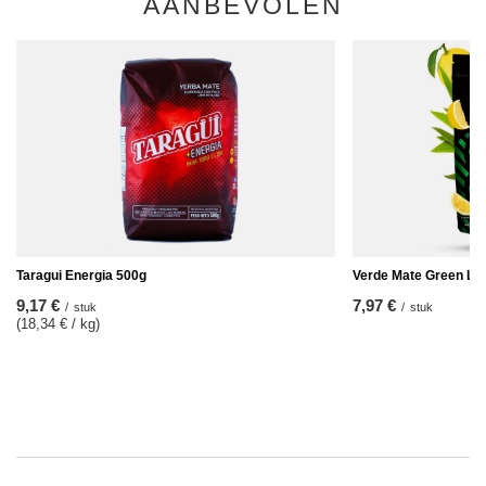
AANBEVOLEN
Taragui Energia 500g
Verde Mate Green Lim
9,17 €
7,97 €
/
stuk
/
stuk
(18,34 € / kg
)