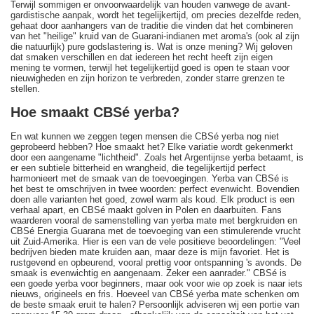
Terwijl sommigen er onvoorwaardelijk van houden vanwege de avant-
gardistische aanpak, wordt het tegelijkertijd, om precies dezelfde reden,
gehaat door aanhangers van de traditie die vinden dat het combineren
van het "heilige" kruid van de Guarani-indianen met aroma's (ook al zijn
die natuurlijk) pure godslastering is. Wat is onze mening? Wij geloven
dat smaken verschillen en dat iedereen het recht heeft zijn eigen
mening te vormen, terwijl het tegelijkertijd goed is open te staan voor
nieuwigheden en zijn horizon te verbreden, zonder starre grenzen te
stellen.
Hoe smaakt CBSé yerba?
En wat kunnen we zeggen tegen mensen die CBSé yerba nog niet
geprobeerd hebben? Hoe smaakt het? Elke variatie wordt gekenmerkt
door een aangename "lichtheid". Zoals het Argentijnse yerba betaamt, is
er een subtiele bitterheid en wrangheid, die tegelijkertijd perfect
harmonieert met de smaak van de toevoegingen. Yerba van CBSé is
het best te omschrijven in twee woorden: perfect evenwicht. Bovendien
doen alle varianten het goed, zowel warm als koud. Elk product is een
verhaal apart, en CBSé maakt golven in Polen en daarbuiten. Fans
waarderen vooral de samenstelling van yerba mate met bergkruiden en
CBSé Energia Guarana met de toevoeging van een stimulerende vrucht
uit Zuid-Amerika. Hier is een van de vele positieve beoordelingen: "Veel
bedrijven bieden mate kruiden aan, maar deze is mijn favoriet. Het is
rustgevend en opbeurend, vooral prettig voor ontspanning 's avonds. De
smaak is evenwichtig en aangenaam. Zeker een aanrader." CBSé is
een goede yerba voor beginners, maar ook voor wie op zoek is naar iets
nieuws, origineels en fris. Hoeveel van CBSé yerba mate schenken om
de beste smaak eruit te halen? Persoonlijk adviseren wij een portie van