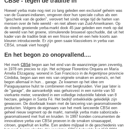
CBSé - tegen de traditie in
Hoewel yerba mate nog niet zo lang geleden een exclusief geheim was
van de Guarani-indianen, omgeven door hun speciale cultus als een
"geschenk van de goden", verovert het sinds enige tijd de harten van
mensen over de hele wereld - en niet alleen van Zuid-Amerikanen. Op
de steeds groeiende yerba-markt dook 45 jaar geleden een merk op dat
de wereld van het groene, stimulerende brouwsel opschudde, dat uit het
kader van de traditie brak en een frisse wind en een hele koorts aan
kleuren introduceerde. Er zijn geen saaie klassiekers in yerba van
CBSé, smaak viert hoogtij!
En het begon zo onopvallend....
Het merk
CBSé
begon aan het eind van de waanzinnige jaren zeventig,
in 1978 om precies te zijn. Het echtpaar Florentino Orquera en María
Amelia Elizagaray, wonend in San Francisco in de Argentijnse provincie
Córdoba, begon aan een reis van originele smaken en aroma's, en het
begon allemaal in hun... garage. Ze kwamen op het idee om
Paraguayaanse hulst te combineren met bergkruiden. Vier jaar later is
de "garage", die aanvankelijk was gehuisvest in een ruimte van 50
vierkante meter, veranderd in een volledige industriële fabriek van 8
hectare, gelegen in Santa Fé. Het bedrijf ontwikkelde geleidelijk zijn
gewassen. De doorbraak kwam met de lancering van gearomatiseerde
producten. Volgens de eigenaars van het merk lanceerde CBSé een
geheel nieuw segment op de markt, namelijk yerba mate saborizada -
gearomatiseerd met fruit en kruiden. In 1997 konden consumenten de
innovatieve yerba van CBSé proeven in de smaken sinaasappel,
citroen, grapefruit en koffie. Een andere mijlpaal in de geschiedenis van