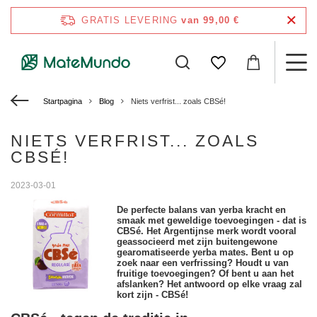
GRATIS LEVERING
van 99,00 €
Startpagina
Blog
Niets verfrist... zoals CBSé!
NIETS VERFRIST... ZOALS
CBSÉ!
2023-03-01
De perfecte balans van yerba kracht en
smaak met geweldige toevoegingen - dat is
CBSé. Het Argentijnse merk wordt vooral
geassocieerd met zijn buitengewone
gearomatiseerde yerba mates. Bent u op
zoek naar een verfrissing? Houdt u van
fruitige toevoegingen? Of bent u aan het
afslanken? Het antwoord op elke vraag zal
kort zijn - CBSé!