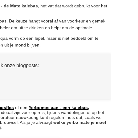
 -
de Mate kalebas
, het vat dat wordt gebruikt voor het
bas. De keuze hangt vooral af van voorkeur en gemak.
eler om uit te drinken en helpt om de optimale
jkt qua vorm op een lepel, maar is niet bedoeld om te
en uit je mond blijven.
jk onze blogposts:
mosfles
of een
Yerbomos aan - een kalebas,
 ideaal zijn voor op reis, tijdens wandelingen of op het
ratuur nauwkeurig kunt regelen - iets dat, zoals we
brouwsel. Als je je afvraagt
welke yerba mate je moet
n
.