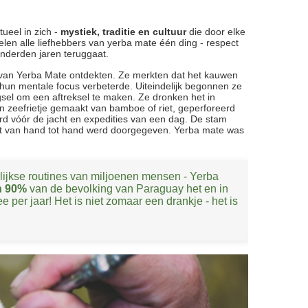
ueel in zich -
mystiek, traditie en cultuur
die door elke
elen alle liefhebbers van yerba mate één ding - respect
nderden jaren teruggaat.
 van Yerba Mate ontdekten. Ze merkten dat het kauwen
un mentale focus verbeterde. Uiteindelijk begonnen ze
gsel om een aftreksel te maken. Ze dronken het in
 zeefrietje gemaakt van bamboe of riet, geperforeerd
rd vóór de jacht en expedities van een dag. De stam
at van hand tot hand werd doorgegeven. Yerba mate was
lijkse routines van miljoenen mensen - Yerba
n 90%
van de bevolking van Paraguay het en in
e per jaar! Het is niet zomaar een drankje - het is