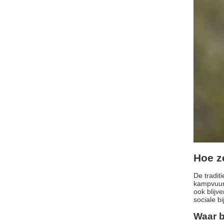
Hoe z
De tradit
kampvuur,
ook blijv
sociale b
Waar b