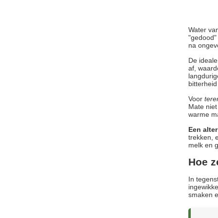
Water va
"gedood" 
na ongeve
De ideal
af, waard
langdurig
bitterhei
Voor
tere
Mate niet
warme mat
Een alte
trekken, 
melk en 
Hoe z
In tegens
ingewikke
smaken en