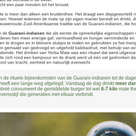
ht een paar minuten tot het brouwt.
e is meer dan alleen een kruidenthee. Het draagt een diepgeworteld rit
men. Hoewel iedereen de mate op zijn eigen manier bereidt en drinkt, d
euwenoude Zuid-Amerikaanse traditie van de Guarani-indianen, die ho
n de
Guarani-indianen
die als eerste de opmerkelijke eigenschappen
deren hen meer energie gaf, vermoeidheid en honger verminderde en h
en te drogen en in kleinere stukjes te malen en gebruikten ze het men
n gemaakt van gedroogd en uitgehold kalebasfruit, met behulp van een
iteinde. Het drinken van Yerba Mate was een ritueel dat werd uitgevoe
de zich rond een kampvuur en de drank werd uit één vat gedronken d
ol van kracht, eenheid en natuurlijk evenwicht.
n de rituele bijeenkomsten van de Guarani-indianen tot de dage
heeft een lange weg afgelegd. Vandaag de dag drinkt
meer da
tinië consumeert de gemiddelde burger tot wel
6-7 kilo
mate the
evensstijl die generaties met elkaar verbindt.