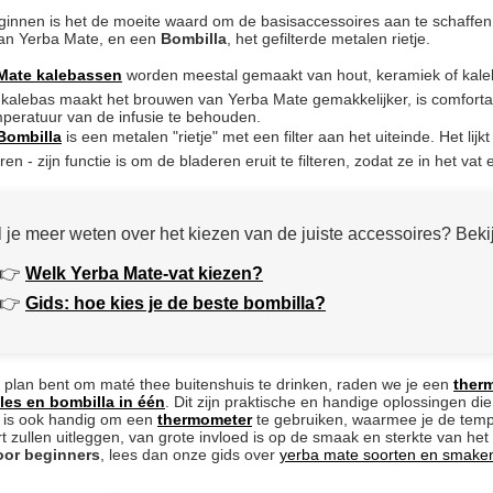
innen is het de moeite waard om de basisaccessoires aan te schaffen
van Yerba Mate, en een
Bombilla
, het gefilterde metalen rietje.
Mate kalebassen
worden meestal gemaakt van hout, keramiek of kale
kalebas maakt het brouwen van Yerba Mate gemakkelijker, is comfortab
peratuur van de infusie te behouden.
Bombilla
is een metalen "rietje" met een filter aan het uiteinde. Het li
ren - zijn functie is om de bladeren eruit te filteren, zodat ze in het vat 
l je meer weten over het kiezen van de juiste accessoires? Beki
👉
Welk Yerba Mate-vat kiezen?
👉
Gids: hoe kies je de beste bombilla?
n plan bent om maté thee buitenshuis te drinken, raden we je een
ther
les en bombilla in één
. Dit zijn praktische en handige oplossingen die
t is ook handig om een
thermometer
te gebruiken, waarmee je de tempe
t zullen uitleggen, van grote invloed is op de smaak en sterkte van het 
oor beginners
, lees dan onze gids over
yerba mate soorten en smake