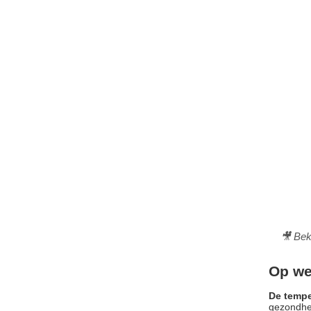
🎥 Bek
Op we
De tempe
gezondhei