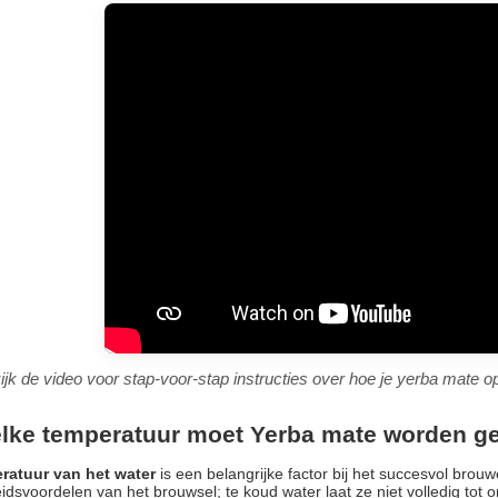
ijk de video voor stap-voor-stap instructies over hoe je yerba mate op 
lke temperatuur moet Yerba mate worden 
ratuur van het water
is een belangrijke factor bij het succesvol bro
dsvoordelen van het brouwsel; te koud water laat ze niet volledig tot 