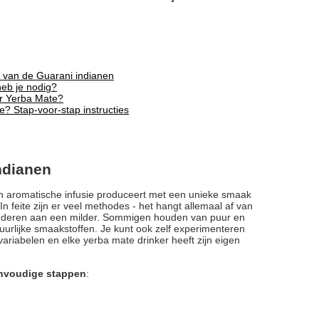
 van de Guarani indianen
eb je nodig?
or Yerba Mate?
e? Stap-voor-stap instructies
ndianen
en aromatische infusie produceert met een unieke smaak
In feite zijn er veel methodes - het hangt allemaal af van
anderen aan een milder. Sommigen houden van puur en
tuurlijke smaakstoffen. Je kunt ook zelf experimenteren
ariabelen en elke yerba mate drinker heeft zijn eigen
envoudige stappen
: