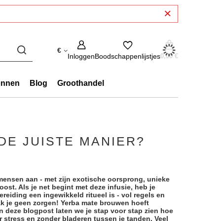
€
Inloggen
Boodschappenlijstjes
0,00 €
onnen
Blog
Groothandel
DE JUISTE MANIER?
mensen aan - met zijn exotische oorsprong, unieke
ost. Als je net begint met deze infusie, heb je
reiding een ingewikkeld ritueel is - vol regels en
ak je geen zorgen! Yerba mate brouwen hoeft
 In deze blogpost laten we je stap voor stap zien hoe
r stress en zonder bladeren tussen je tanden. Veel