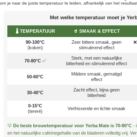
 om je naar de juiste temperatuur te leiden, afhankelijk van het resultaa
Met welke temperatuur moet je Yer
🌡️ TEMPERATUUR
🥤 SMAAK & EFFECT
90-100°C
Zeer bittere smaak, geen
❌
(koken)
stimulerend effect
Sterk, met een natuurlijke
70-80°C
✅
bitterheid en stimulerend effect
Mildere smaak, gematigd
50-60°C
effect
Zacht effect, bijna geen
30-40°C
bitterheid
0-15°C
Verfrissende en lichte smaak
(tereré)
💡
De beste brouwtemperatuur voor Yerba Mate is 70-80°C
- 
en het natuurlijke cafeïnegehalte van de bladeren volledig vrij. Ve