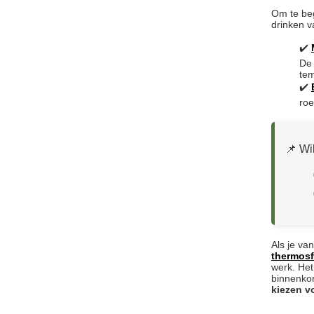
Om te beg
drinken 
✔️
De 
tem
✔️
roe
📌 Wi
Als je va
thermosf
werk. He
binnenkor
kiezen v