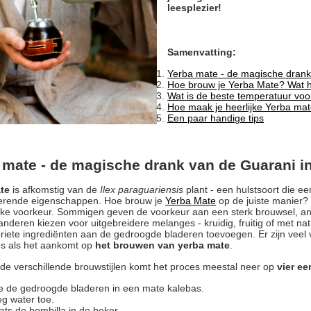
leesplezier!
Samenvatting:
Yerba mate - de magische drank
Hoe brouw je Yerba Mate? Wat h
Wat is de beste temperatuur vo
Hoe maak je heerlijke Yerba mat
Een paar handige tips
 mate - de magische drank van de Guarani i
te
is afkomstig van de
Ilex paraguariensis
plant - een hulstsoort die e
lerende eigenschappen. Hoe brouw je
Yerba Mate
op de juiste manier? 
ijke voorkeur. Sommigen geven de voorkeur aan een sterk brouwsel, 
 anderen kiezen voor uitgebreidere melanges - kruidig, fruitig of met na
oriete ingrediënten aan de gedroogde bladeren toevoegen. Er zijn veel v
s als het aankomt op
het brouwen van yerba mate
.
e verschillende brouwstijlen komt het proces meestal neer op
vier e
 de gedroogde bladeren in een mate kalebas.
g water toe.
ats de bombilla in de beker.