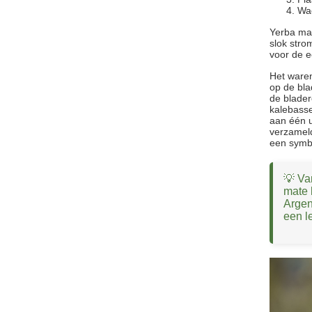
Wac
Yerba mat
slok stro
voor de e
Het ware
op de bla
de blader
kalebasse
aan één u
verzamel
een symbo
💡 Va
mate 
Argen
een l