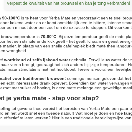
verpest de kwaliteit van het brouwsel en kan je tong verbranden!
n
90-100°C
is te heet voor Yerba Mate en veroorzaakt een te snel br
door kokend water en er komt onmiddellijk een te bittere, intense smaa
er een minuut door een zeef om de extractie te stoppen. Dit voorkomt
e brouwtemperatuur is
70-80°C
. Bij deze temperatuur geeft de mate pl
oor het een stimulerende kick geeft - het geeft lichaam en geest energi
e manier. In plaats van een snelle cafeïnepiek biedt maté thee langdurige 
d en wrangheid.
ré
wordtkoud of zelfs ijskoud water
gebruikt. Terwijl lauw water de
 naar voren brengt, gedraagt het zich anders bij ijzige temperaturen. 
e, maar stimulatie is niet het hoofddoel. Tereré is vooral een heerlij
rnatief voor traditioneel brouwen:
sommige mensen geloven dat
het
een echt interessante drank oplevert. Bovendien kan water vervangen w
gezoet met suiker of honing, is deze mate melange een geweldige ma
et je yerba mate - stap voor stap?
telling tot gewone thee vereist het bereiden van Yerba Mate een paar e
ld en het wordt snel een tweede natuur! Wat moet je doen en
hoe lang
 effectief te laten werken? Hier is een traditionele bereidingswijze va