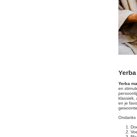
Yerba
Yerba ma
en stimu
persoonl
klassiek,
en je fav
gewoonte
Ondanks d
Doe
Voe
Pla