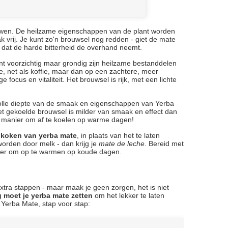
ouwen. De heilzame eigenschappen van de plant worden
k vrij. Je kunt zo'n brouwsel nog redden - giet de mate
 dat de harde bitterheid de overhand neemt.
ant voorzichtig maar grondig zijn heilzame bestanddelen
e, net als koffie, maar dan op een zachtere, meer
focus en vitaliteit. Het brouwsel is rijk, met een lichte
 volle diepte van de smaak en eigenschappen van Yerba
Het gekoelde brouwsel is milder van smaak en effect dan
ke manier om af te koelen op warme dagen!
 koken van yerba mate
, in plaats van het te laten
orden door melk - dan krijg je
mate de leche
. Bereid met
nier om op te warmen op koude dagen.
xtra stappen - maar maak je geen zorgen, het is niet
 moet je yerba mate zetten
om het lekker te laten
n Yerba Mate, stap voor stap: