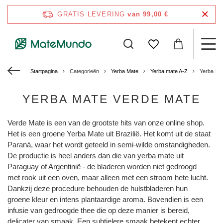
GRATIS LEVERING
van 99,00 €
Startpagina
Categorieën
Yerba Mate
Yerba mate A-Z
Yerba Ma
YERBA MATE VERDE MATE
Verde Mate is een van de grootste hits van onze online shop.
Het is een groene Yerba Mate uit Brazilië. Het komt uit de staat
Paraná, waar het wordt geteeld in semi-wilde omstandigheden.
De productie is heel anders dan die van yerba mate uit
Paraguay of Argentinië - de bladeren worden niet gedroogd
met rook uit een oven, maar alleen met een stroom hete lucht.
Dankzij deze procedure behouden de hulstbladeren hun
groene kleur en intens plantaardige aroma. Bovendien is een
infusie van gedroogde thee die op deze manier is bereid,
delicater van smaak. Een subtielere smaak betekent echter