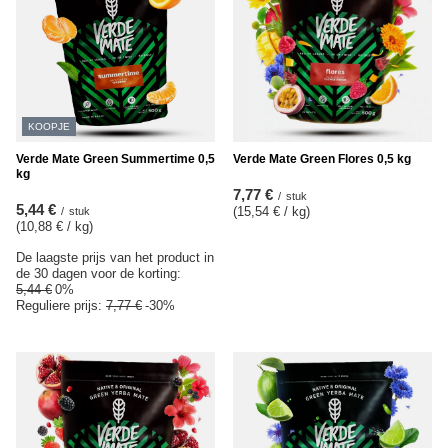
KOOPJE
Verde Mate Green Summertime 0,5
Verde Mate Green Flores 0,5 kg
kg
7,77 €
/
stuk
5,44 €
(15,54 € / kg
)
/
stuk
(10,88 € / kg
)
De laagste prijs van het product in
de 30 dagen voor de korting:
5,44 €
0%
Reguliere prijs:
7,77 €
-30%