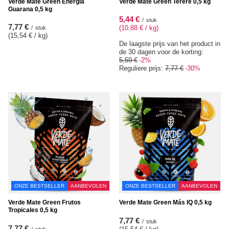
Verde Mate Green Energia
Verde Mate Green Tereré 0,5 kg
Guarana 0,5 kg
5,44 €
/
stuk
7,77 €
(10,88 € / kg
)
/
stuk
(15,54 € / kg
)
De laagste prijs van het product in
de 30 dagen voor de korting:
5,59 €
-2%
Reguliere prijs:
7,77 €
-30%
ONZE BESTSELLER
AANBEVOLEN
ONZE BESTSELLER
AANBEVOLEN
Verde Mate Green Frutos
Verde Mate Green Más IQ 0,5 kg
Tropicales 0,5 kg
7,77 €
/
stuk
7,77 €
/
stuk