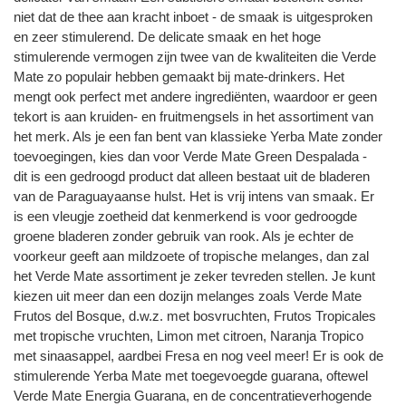
niet dat de thee aan kracht inboet - de smaak is uitgesproken
en zeer stimulerend. De delicate smaak en het hoge
stimulerende vermogen zijn twee van de kwaliteiten die Verde
Mate zo populair hebben gemaakt bij mate-drinkers. Het
mengt ook perfect met andere ingrediënten, waardoor er geen
tekort is aan kruiden- en fruitmengsels in het assortiment van
het merk. Als je een fan bent van klassieke Yerba Mate zonder
toevoegingen, kies dan voor Verde Mate Green Despalada -
dit is een gedroogd product dat alleen bestaat uit de bladeren
van de Paraguayaanse hulst. Het is vrij intens van smaak. Er
is een vleugje zoetheid dat kenmerkend is voor gedroogde
groene bladeren zonder gebruik van rook. Als je echter de
voorkeur geeft aan mildzoete of tropische melanges, dan zal
het Verde Mate assortiment je zeker tevreden stellen. Je kunt
kiezen uit meer dan een dozijn melanges zoals Verde Mate
Frutos del Bosque, d.w.z. met bosvruchten, Frutos Tropicales
met tropische vruchten, Limon met citroen, Naranja Tropico
met sinaasappel, aardbei Fresa en nog veel meer! Er is ook de
stimulerende Yerba Mate met toegevoegde guarana, oftewel
Verde Mate Energia Guarana, en de concentratieverhogende