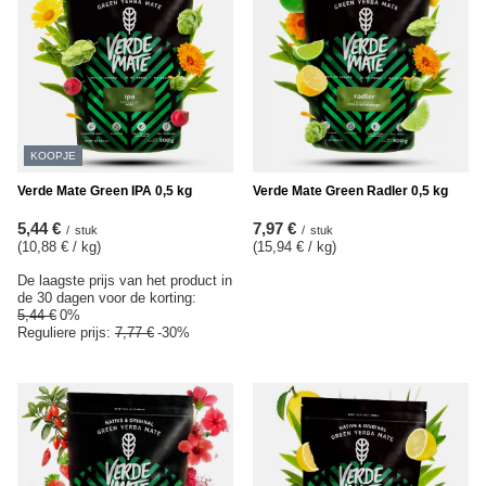
KOOPJE
Verde Mate Green IPA 0,5 kg
Verde Mate Green Radler 0,5 kg
5,44 €
7,97 €
/
stuk
/
stuk
(10,88 € / kg
)
(15,94 € / kg
)
De laagste prijs van het product in
de 30 dagen voor de korting:
5,44 €
0%
Reguliere prijs:
7,77 €
-30%