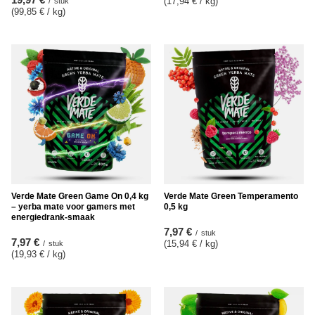
(17,94 € / kg
)
/
stuk
(99,85 € / kg
)
Verde Mate Green Game On 0,4 kg
Verde Mate Green Temperamento
– yerba mate voor gamers met
0,5 kg
energiedrank‑smaak
7,97 €
/
stuk
7,97 €
(15,94 € / kg
)
/
stuk
(19,93 € / kg
)