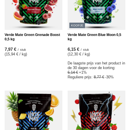
KOOPJE
Verde Mate Green Grenade Boost
Verde Mate Green Blue Moon 0,5
0,5 kg
kg
7,97 €
6,15 €
/
stuk
/
stuk
(15,94 € / kg
)
(12,30 € / kg
)
De laagste prijs van het product in
de 30 dagen voor de korting:
6,14 €
+1%
Reguliere prijs:
8,77 €
-30%