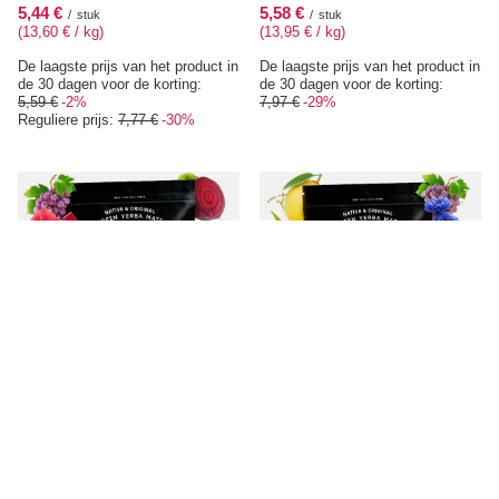
5,44 €
5,58 €
/
stuk
/
stuk
(13,60 € / kg
)
(13,95 € / kg
)
De laagste prijs van het product in
De laagste prijs van het product in
de 30 dagen voor de korting:
de 30 dagen voor de korting:
5,59 €
-2%
7,97 €
-29%
Reguliere prijs:
7,77 €
-30%
AANBEVOLEN
Verde Mate Green Spring 0,4 kg
Verde Mate Green Fantasy 0,4 kg
7,97 €
7,97 €
/
stuk
/
stuk
(19,93 € / kg
)
(19,93 € / kg
)