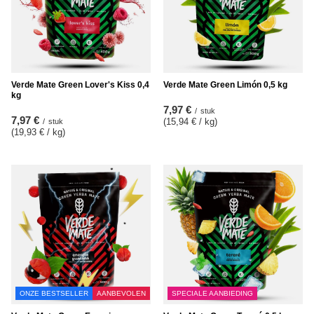
Verde Mate Green Lover's Kiss 0,4
Verde Mate Green Limón 0,5 kg
kg
7,97 €
/
stuk
7,97 €
(15,94 € / kg
)
/
stuk
(19,93 € / kg
)
ONZE BESTSELLER
AANBEVOLEN
SPECIALE AANBIEDING