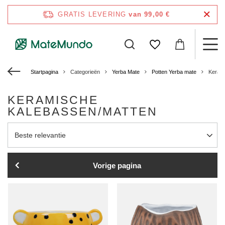
GRATIS LEVERING
van 99,00 €
Startpagina
Categorieën
Yerba Mate
Potten Yerba mate
Kerami
KERAMISCHE
KALEBASSEN/MATTEN
Sortering wijzigen
Beste relevantie
Vorige pagina