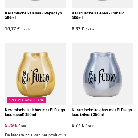
Keramische kalebas - Papagayo
Keramische kalebas - Caballo
350ml
350ml
10,77 €
8,37 €
/
stuk
/
stuk
SPECIALE AANBIEDING
Keramische kalebas met El Fuego
Keramische kalebas met El Fuego
logo (goud) 350ml
logo (zilver) 350ml
5,79 €
9,77 €
/
stuk
/
stuk
De laagste prijs van het product in