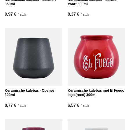
350ml
zwart 300ml
9,97 €
8,37 €
/
stuk
/
stuk
Keramische kalebas - Obelise
Keramische kalebas met El Fuego
300ml
logo (rood) 300ml
8,77 €
6,57 €
/
stuk
/
stuk