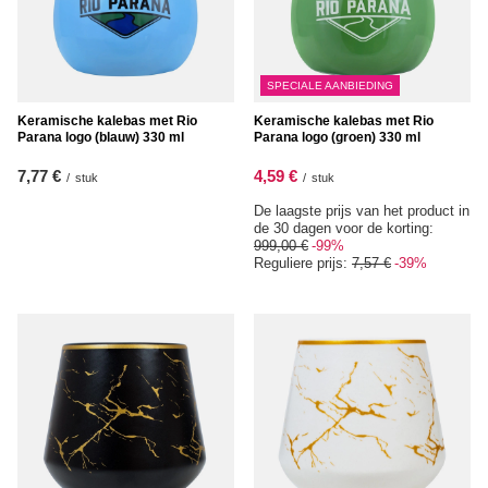
SPECIALE AANBIEDING
Keramische kalebas met Rio
Keramische kalebas met Rio
Parana logo (blauw) 330 ml
Parana logo (groen) 330 ml
7,77 €
4,59 €
/
stuk
/
stuk
De laagste prijs van het product in
de 30 dagen voor de korting:
999,00 €
-99%
Reguliere prijs:
7,57 €
-39%