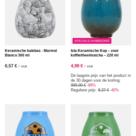
SPECIALE AANBIEDING
Keramische kalebas - Marmol
Isla Keramische Kop – voor
Blanco 300 ml
koffie/thee/matcha – 220 ml
6,57 €
4,99 €
/
stuk
/
stuk
De laagste prijs van het product in
de 30 dagen voor de korting:
999,00 €
-99%
Reguliere prijs:
8,37 €
-40%