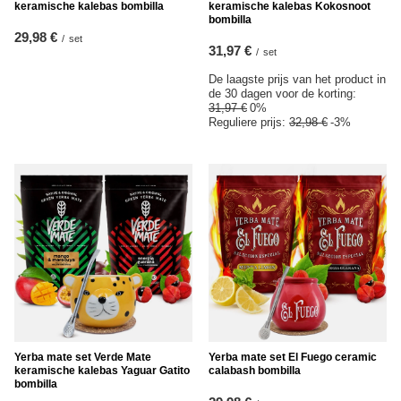
keramische kalebas bombilla
keramische kalebas Kokosnoot
bombilla
29,98 €
/
set
31,97 €
/
set
De laagste prijs van het product in
de 30 dagen voor de korting:
31,97 €
0%
Reguliere prijs:
32,98 €
-3%
Yerba mate set Verde Mate
Yerba mate set El Fuego ceramic
keramische kalebas Yaguar Gatito
calabash bombilla
bombilla