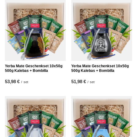
Yerba Mate Geschenkset 10x50g
Yerba Mate Geschenkset 10x50g
500g Kalebas + Bombilla
500g Kalebas + Bombilla
53,98 €
51,98 €
/
set
/
set