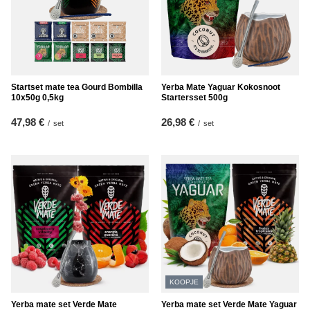
Startset mate tea Gourd Bombilla
Yerba Mate Yaguar Kokosnoot
10x50g 0,5kg
Startersset 500g
47,98 €
26,98 €
/
set
/
set
KOOPJE
Yerba mate set Verde Mate
Yerba mate set Verde Mate Yaguar