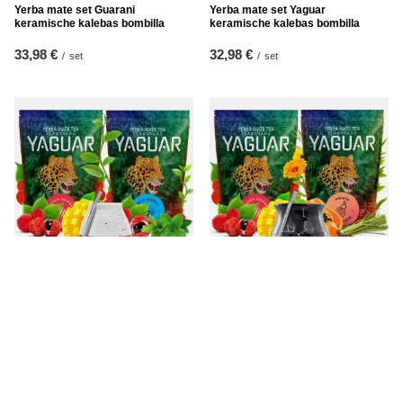
Yerba mate set Guarani
Yerba mate set Yaguar
keramische kalebas bombilla
keramische kalebas bombilla
33,98 €
32,98 €
/
set
/
set
Yerba Mate Set Yaguar 2x500g +
Yerba mate set Yaguar
Kalebas + Bombilla
keramische kalebas bombilla
33,98 €
34,98 €
/
set
/
set