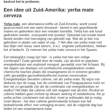
besloot het te proberen.
Een idee uit Zuid-Amerika: yerba mate
cerveza
Yerba mate
, een alternatieve koffie uit Zuid-Amerika, wordt vooral
geassocieerd met een warm brouwsel - bereid in een geprofileerde
matero en gedronken door een metalen bombilla. Yerba kan ook koud
gedronken worden, overspoeld met ijswater. Optioneel kan koude tereré
bereid worden met toevoeging van gekoeld sap. Wat als je bier zou
gebruiken in plaats van water of sap...? Het idee van yerba mate met
bier blijkt niet nieuw, want latino's, d.w.z. originele yerbodrinkers, hebben
het al bedacht. Ze noemen het yerba mate cerveza in het Spaans.
Een belangrijke vraag rijst hier - is yerba met bier een veilige
combinatie? Zoals gemeld door de media, zijn alcohol en populaire
energiedrankjes een explosief mengsel, gevaarlijk voor het lichaam. Bij
het nippen van drankjes vol synthetische energiedranken vinden
chemische reacties plaats die onaangename en in extreme gevallen
zelfs gevaarlijke gezondheidseffecten kunnen veroorzaken.
Energiedrankjes bevatten cafeïne, net als yerba mate. Bij wijze van
deductie rijst de vraag: kan de combinatie van Paraguayaanse hulst en
bier net zo gevaarlijk zijn als de combinatie van energiedrankjes en
wodka? Het blijkt dat cafeïne zelf niet reageert met alcohol. Alcohol en
cafeïne hebben geen invloed op elkaars werking of metabolisme. Als je
yerba echter combineert met alcohol, moet je onthouden dat je matig
moet blijven - het door cafeïne gestimuleerde lichaam kan het
bedwelmende effect met vertraging ervaren, wat de volgende dag kan
leiden tot een onaangename kater.