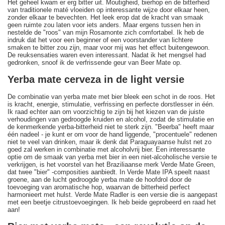
Het geheel kwam er erg bitter uit. Moutigheid, bierhop en de bitterheid
van traditionele maté vloeiden op interessante wijze door elkaar heen,
zonder elkaar te bevechten. Het leek erop dat de kracht van smaak
geen ruimte zou laten voor iets anders. Maar ergens tussen hen in
nestelde de "roos" van mijn Rosamonte zich comfortabel. Ik heb de
indruk dat het voor een beginner of een voorstander van lichtere
smaken te bitter zou zijn, maar voor mij was het effect buitengewoon.
De reuksensaties waren even interessant. Nadat ik het mengsel had
gedronken, snoof ik de verfrissende geur van Beer Mate op.
Yerba mate cerveza in de light versie
De combinatie van yerba mate met bier bleek een schot in de roos. Het
is kracht, energie, stimulatie, verfrissing en perfecte dorstlesser in één.
Ik raad echter aan om voorzichtig te zijn bij het kiezen van de juiste
verhoudingen van gedroogde kruiden en alcohol, zodat de stimulatie en
de kenmerkende yerba-bitterheid niet te sterk zijn. "Beerba" heeft maar
één nadeel - je kunt er om voor de hand liggende, "procentuele" redenen
niet te veel van drinken, maar ik denk dat Paraguayaanse hulst net zo
goed zal werken in combinatie met alcoholvrij bier. Een interessante
optie om de smaak van yerba met bier in een niet-alcoholische versie te
verkrijgen, is het voorstel van het Braziliaanse merk Verde Mate Green,
dat twee "bier" -composities aanbiedt. In Verde Mate IPA speelt naast
groene, aan de lucht gedroogde yerba mate de hoofdrol door de
toevoeging van aromatische hop, waarvan de bitterheid perfect
harmonieert met hulst. Verde Mate Radler is een versie die is aangepast
met een beetje citrustoevoegingen. Ik heb beide geprobeerd en raad het
aan!