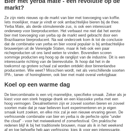
Bier met yerba mate - een revolutie op de
markt?
Ze zijn niets nieuws op de markt van bier met toevoeging van koffie.
Iets moeilijker, maar je vindt er ook ambachtelijke bieren bij de thee.
Yerba Mate, als derde stimulerende zus, is ook een interessant
onderwerp voor bierproducenten. Het verbaast me niet dat het eerste
bier met toevoeging van yerba op de markt werd gebracht door een
Braziliaanse bierproducent. Na wat onderzoek kom ik tot de conclusie
dat de combinatie van yerba en bier vooral populair is bij ambachtelijke
brouwerijen uit de Verenigde Staten, maar ik heb ook een paar
nicheproducten uit ons land weten te vinden. Bovendien scoren
sommige producten erg hoog op de ranglijst van de industrie. Dit is een
interessante richting van de bierrevolutie. Ik hoop dat het in de
toekomst op grotere schaal zal worden ontdekt door binnenlandse
producenten. Wie weet? Misschien wordt, net als verschillende soorten
IPA-, tarwe- of honingbieren, ook bier met maté overal verkrijgbaar.
Koel op een warme dag
De biercombinatie is een vrij mannelijke, specifieke smaak. Zeker als je
kiest voor een sterk hoppige drank en een klassieke yerba met een
hoog vermogen. Desalniettemin zijn er zoveel soorten bieren en zoveel
soorten mate dat je naar believen kunt experimenteren en je eigen
smaak kunt zoeken, en elke mix zal je een nieuwe ervaring geven. De
verfrissende combinatie van bier en yerba is de perfecte optie "under
the cloud" - voor het meiweekend of zomerfestival. Om praktische
redenen blijf ik bij het traditionele brouwen, maar als ik in het weekend
af en toe behoefte heb aan verfrissing, kies ik voor een interessante,