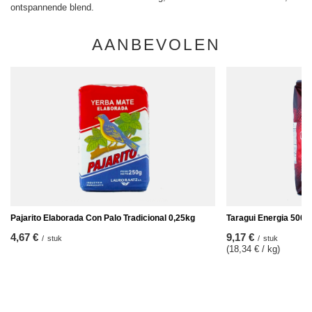
ontspannende blend.
AANBEVOLEN
Pajarito Elaborada Con Palo Tradicional 0,25kg
Taragui Energia 500g
4,67 €
9,17 €
/
stuk
/
stuk
(18,34 € / kg
)