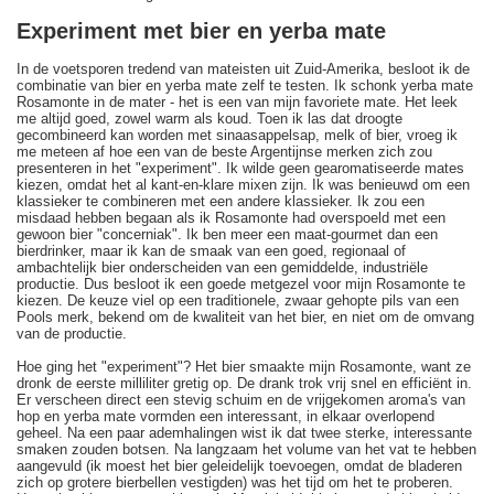
Experiment met bier en yerba mate
In de voetsporen tredend van mateisten uit Zuid-Amerika, besloot ik de
combinatie van bier en yerba mate zelf te testen. Ik schonk yerba mate
Rosamonte in de mater - het is een van mijn favoriete mate. Het leek
me altijd goed, zowel warm als koud. Toen ik las dat droogte
gecombineerd kan worden met sinaasappelsap, melk of bier, vroeg ik
me meteen af hoe een van de beste Argentijnse merken zich zou
presenteren in het "experiment". Ik wilde geen gearomatiseerde mates
kiezen, omdat het al kant-en-klare mixen zijn. Ik was benieuwd om een
klassieker te combineren met een andere klassieker. Ik zou een
misdaad hebben begaan als ik Rosamonte had overspoeld met een
gewoon bier "concerniak". Ik ben meer een maat-gourmet dan een
bierdrinker, maar ik kan de smaak van een goed, regionaal of
ambachtelijk bier onderscheiden van een gemiddelde, industriële
productie. Dus besloot ik een goede metgezel voor mijn Rosamonte te
kiezen. De keuze viel op een traditionele, zwaar gehopte pils van een
Pools merk, bekend om de kwaliteit van het bier, en niet om de omvang
van de productie.
Hoe ging het "experiment"? Het bier smaakte mijn Rosamonte, want ze
dronk de eerste milliliter gretig op. De drank trok vrij snel en efficiënt in.
Er verscheen direct een stevig schuim en de vrijgekomen aroma's van
hop en yerba mate vormden een interessant, in elkaar overlopend
geheel. Na een paar ademhalingen wist ik dat twee sterke, interessante
smaken zouden botsen. Na langzaam het volume van het vat te hebben
aangevuld (ik moest het bier geleidelijk toevoegen, omdat de bladeren
zich op grotere bierbellen vestigden) was het tijd om het te proberen.