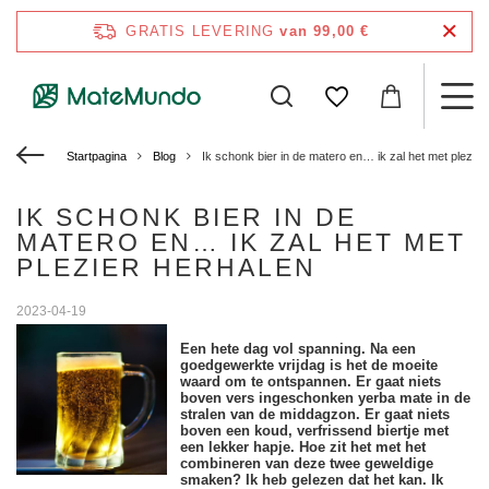
GRATIS LEVERING
van 99,00 €
Startpagina
Blog
Ik schonk bier in de matero en… ik zal het met plezier
IK SCHONK BIER IN DE
MATERO EN… IK ZAL HET MET
PLEZIER HERHALEN
2023-04-19
Een hete dag vol spanning. Na een
goedgewerkte vrijdag is het de moeite
waard om te ontspannen. Er gaat niets
boven vers ingeschonken yerba mate in de
stralen van de middagzon. Er gaat niets
boven een koud, verfrissend biertje met
een lekker hapje. Hoe zit het met het
combineren van deze twee geweldige
smaken? Ik heb gelezen dat het kan. Ik