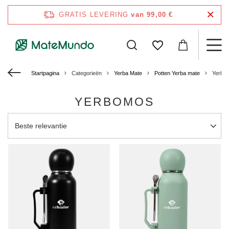
GRATIS LEVERING
van 99,00 €
Startpagina
Categorieën
Yerba Mate
Potten Yerba mate
Yerbo
YERBOMOS
Sortering wijzigen
Beste relevantie