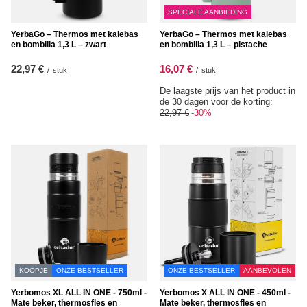
SPECIALE AANBIEDING
YerbaGo – Thermos met kalebas
YerbaGo – Thermos met kalebas
en bombilla 1,3 L – zwart
en bombilla 1,3 L – pistache
22,97 €
16,07 €
/
stuk
/
stuk
De laagste prijs van het product in
de 30 dagen voor de korting:
22,97 €
-30%
KOOPJE
ONZE BESTSELLER
ONZE BESTSELLER
AANBEVOLEN
Yerbomos XL ALL IN ONE - 750ml -
Yerbomos X ALL IN ONE - 450ml -
Mate beker, thermosfles en
Mate beker, thermosfles en