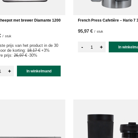
theepot met brewer Diamante 1200
French Press Cafetière – Hario 7 
95,97 €
/
stuk
€
/
stuk
ste prijs van het product in de 30
-
+
In winkelm
oor de korting:
18,17 €
+3%
e prijs:
26,97 €
-30%
+
In winkelmand