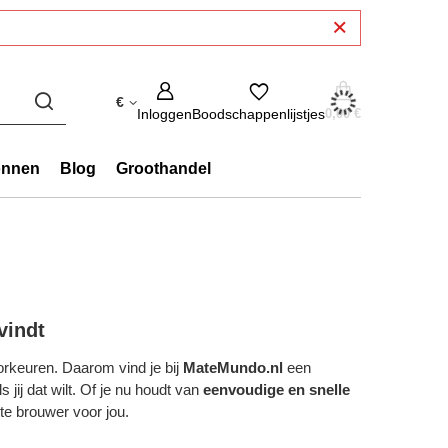
€
Inloggen
Boodschappenlijstjes
0,00 €
onnen
Blog
Groothandel
 vindt
oorkeuren. Daarom vind je bij
MateMundo.nl
een
 jij dat wilt. Of je nu houdt van
eenvoudige en snelle
te brouwer voor jou.