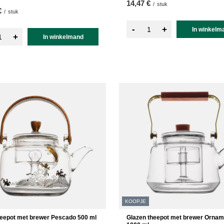
14,47 €
/
stuk
€
/
stuk
-
+
In winkelm
+
In winkelmand
KOOPJE
heepot met brewer Pescado 500 ml
Glazen theepot met brewer Ornam