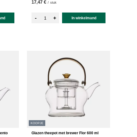
17,47 €
/
stuk
-
+
and
In winkelmand
KOOPJE
ento
Glazen theepot met brewer Flor 600 ml