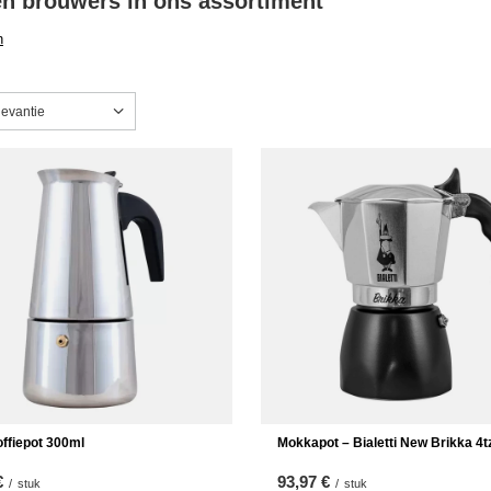
en brouwers in ons assortiment
n
g wijzigen
levantie
ffiepot 300ml
Mokkapot – Bialetti New Brikka 4t
€
93,97 €
/
stuk
/
stuk