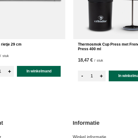
 rietje 29 cm
Thermosmok Cup Press met Fren
Press 400 ml
/
stuk
18,47 €
/
stuk
+
In winkelmand
-
+
In winkelm
t
Informatie
r
Winkel informatie