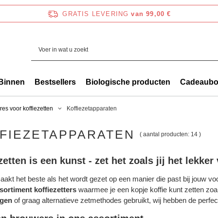
GRATIS LEVERING
van 99,00 €
Binnen
Bestsellers
Biologische producten
Cadeaub
res voor koffiezetten
Koffiezetapparaten
FIEZETAPPARATEN
( aantal producten:
14
)
zetten is een kunst - zet het zoals jij het lekker
aakt het beste als het wordt gezet op een manier die past bij jouw v
sortiment koffiezetters
waarmee je een kopje koffie kunt zetten zoals
ngen
of graag alternatieve zetmethodes gebruikt, wij hebben de perfec