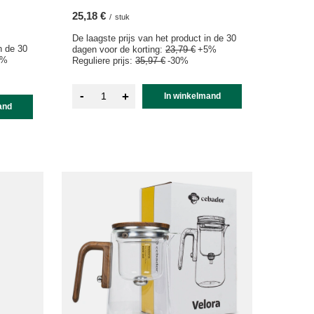
25,18 €
/
stuk
De laagste prijs van het product in de 30
n de 30
dagen voor de korting:
23,79 €
+5%
1%
Reguliere prijs:
35,97 €
-30%
-
+
In winkelmand
and