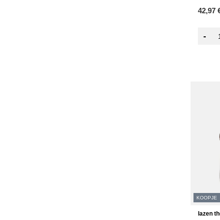
42,97 
-
KOOPJE
lazen t