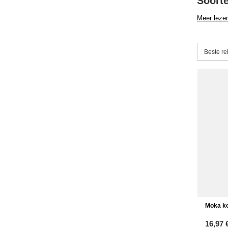
Soort
Meer leze
Sorterin
Beste re
Moka ko
16,97 