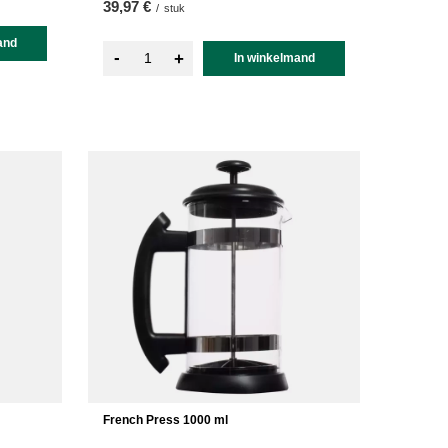
39,97 €
/
stuk
and
-
+
In winkelmand
French Press 1000 ml