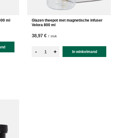
300 ml
Glazen theepot met magnetische infuser
Velora 800 ml
38,97 €
/
stuk
and
-
+
In winkelmand