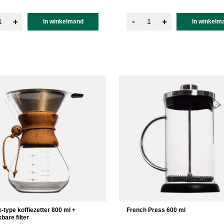
-
+
+
In winkelmand
In winkelm
type koffiezetter 800 ml +
French Press 600 ml
bare filter