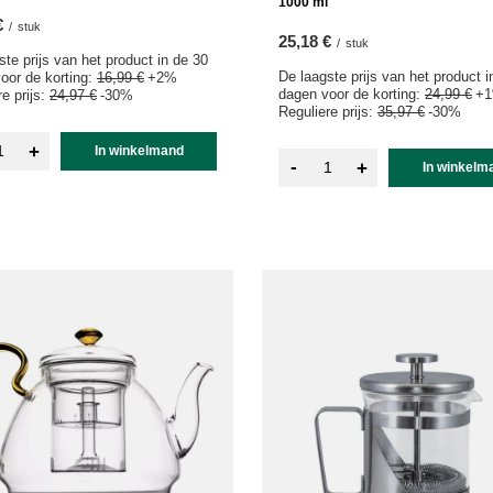
1000 ml
€
/
stuk
25,18 €
/
stuk
ste prijs van het product in de 30
De laagste prijs van het product i
oor de korting:
16,99 €
+2%
dagen voor de korting:
24,99 €
+
e prijs:
24,97 €
-30%
Reguliere prijs:
35,97 €
-30%
+
In winkelmand
-
+
In winkelm