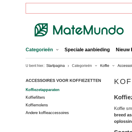
Categorieën
Speciale aanbieding
Nieuw 
U bent hier.:
Startpagina
Categorieën
Koffie
Accessoi
KOF
ACCESSOIRES VOOR KOFFIEZETTEN
Koffiezetapparaten
Koffie
Koffiefilters
Koffiemolens
Koffie sm
Andere koffieaccessoires
breed as
oplossi