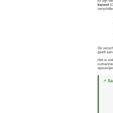
Er zijn v
kaneel
(
verschill
De versch
geeft aan
Het is oo
cumarineg
specerije
📌
Sa