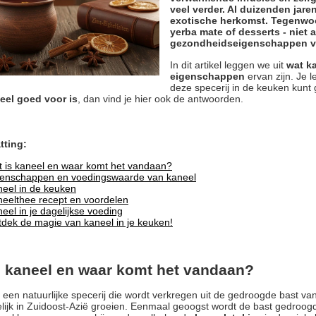
veel verder. Al duizenden jar
exotische herkomst. Tegenwoo
yerba mate of desserts - niet 
gezondheidseigenschappen v
In dit artikel leggen we uit
wat ka
eigenschappen
ervan zijn. Je l
deze specerij in de keuken kunt 
eel goed voor is
, dan vind je hier ook de antwoorden.
ting:
 is kaneel en waar komt het vandaan?
genschappen en voedingswaarde van kaneel
eel in de keuken
eelthee recept en voordelen
eel in je dagelijkse voeding
dek de magie van kaneel in je keuken!
s kaneel en waar komt het vandaan?
 een natuurlijke specerij die wordt verkregen uit de gedroogde bast v
ijk in Zuidoost-Azië groeien. Eenmaal geoogst wordt de bast gedroogd, t