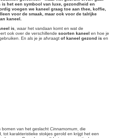
en is het een symbool van luxe, gezondheid en
rdig voegen we kaneel graag toe aan thee, koffie,
alleen voor de smaak, maar ook voor de talrijke
an kaneel.
neel is
, waar het vandaan komt en wat de
eert ook over de verschillende
soorten kaneel
en hoe je
gebruiken. En als je je afvraagt
of kaneel gezond is
en
an bomen van het geslacht
Cinnamomum
, die
ot karakteristieke stokjes gerold en krijgt het een