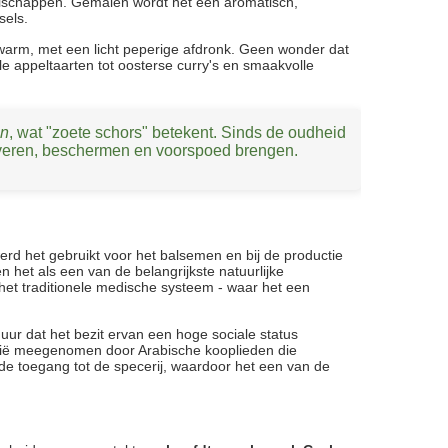
lschappen. Gemalen wordt het een aromatisch,
sels.
 warm, met een licht peperige afdronk. Geen wonder dat
ele appeltaarten tot oosterse curry's en smaakvolle
n
, wat "zoete schors" betekent. Sinds de oudheid
iveren, beschermen en voorspoed brengen.
erd het gebruikt voor het balsemen en bij de productie
 het als een van de belangrijkste natuurlijke
 het traditionele medische systeem - waar het een
ur dat het bezit ervan een hoge sociale status
Azië meegenomen door Arabische kooplieden die
e toegang tot de specerij, waardoor het een van de