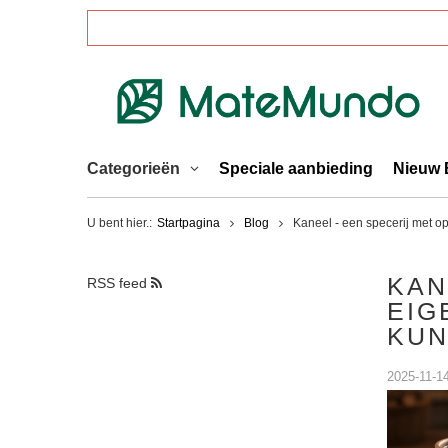
Categorieën
Speciale aanbieding
Nieuw 
U bent hier.:
Startpagina
Blog
Kaneel - een specerij met o
KAN
RSS feed
EIG
KUN
2025-11-1