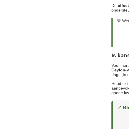
De
effec
ondersteu
💬 Wet
Is kan
Veel mens
Ceylon-va
dagelijks
Houd er 
aanbevole
goede kwa
📌
Be