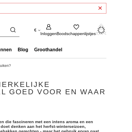
€
Inloggen
Boodschappenlijstjes
0,00 €
onnen
Blog
Groothandel
ruiken?
MERKELIJKE
EL GOED VOOR EN WAAR
jen die fascineren met een intens aroma en een
doet denken aan het herfst-winterseizoen,
gebakken gerechten - maar het gebruik ervan gaat