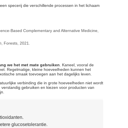
een specerij die verschillende processen in het lichaam
dence‑Based Complementary and Alternative Medicine,
h
, Forests, 2021.
lang we het met mate gebruiken
. Kaneel, vooral de
ieet. Regelmatige, kleine hoeveelheden kunnen het
exotische smaak toevoegen aan het dagelijks leven.
uurlijke verbinding die in grote hoeveelheden niet wordt
 verstandig gebruiken en kiezen voor producten van
jn.
tioxidanten.
etere glucosetolerantie.