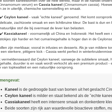
ele soorten kaneelbomen over de hele wereld, maar in de handel onde
Cinnamomum verum
) en
Cassia kaneel
(
Cinnamomum cassia
). Hoewe
en ze in uiterlijk, chemische samenstelling en smaak.
✔️
Ceylon kaneel
- vaak "echte kaneel" genoemd. Het komt oorspronke
delicate, zachtzoete smaak en een lichtbruine kleur. De bast is dun e
natuurlijke stof die bij overmaat de lever kan belasten.
✔️
Kassiakaneel
- voornamelijk uit China en Indonesië. Het heeft een 
stokjes zijn harder en het cumarinegehalte is hoger dan in de Ceylonso
illen zijn merkbaar, vooral in infusies en desserts. Als je van mildere 
 een sterkere, pittigere kick - Cassia werkt perfect in winterkruidenmixe
k vermeldenswaard dat Ceylon kaneel, vanwege de subtielere smaak, h
ehalte, duurder is en vaak wordt verkocht als een premium product -
n van topkwaliteit en een natuurlijke oorsprong.
mengevat:
Kaneel
is de gedroogde bast van bomen uit het geslacht
Ci
Ceylon kaneel
is milder en staat bekend als de "echte kanee
Cassiakaneel
heeft een intensere smaak en donkerdere kleu
Beide soorten zijn rijk aan waardevolle bioactieve stoffen,