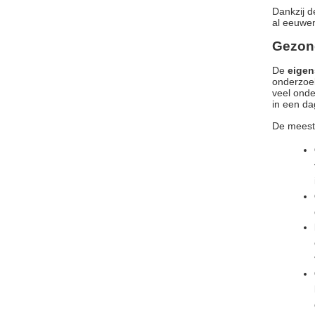
Dankzij d
al eeuwen
Gezon
De
eigen
onderzoek
veel onde
in een da
De mees