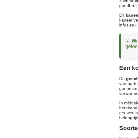
zachtbrui
goudbruin
Dit
kanee
kaneel ve
infusies 
💡
Wi
geloo
Een ko
De
gesch
van parfu
geneesmid
verwarme
In middel
betekende
eeuwenlan
belangrij
Soorte