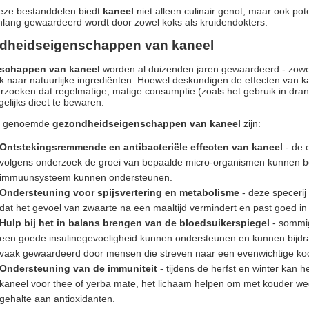
eze bestanddelen biedt
kaneel
niet alleen culinair genot, maar ook pot
lang gewaardeerd wordt door zowel koks als kruidendokters.
dheidseigenschappen van kaneel
schappen van kaneel
worden al duizenden jaren gewaardeerd - zowel
 naar natuurlijke ingrediënten. Hoewel deskundigen de effecten van k
rzoeken dat regelmatige, matige consumptie (zoals het gebruik in dr
gelijks dieet te bewaren.
t genoemde
gezondheidseigenschappen van kaneel
zijn:
Ontstekingsremmende en antibacteriële effecten van kaneel
- de 
volgens onderzoek de groei van bepaalde micro-organismen kunnen be
immuunsysteem kunnen ondersteunen.
Ondersteuning voor spijsvertering en metabolisme
- deze specerij
dat het gevoel van zwaarte na een maaltijd vermindert en past goed in
Hulp bij het in balans brengen van de bloedsuikerspiegel
- sommig
een goede insulinegevoeligheid kunnen ondersteunen en kunnen bijdr
vaak gewaardeerd door mensen die streven naar een evenwichtige kool
Ondersteuning van de immuniteit
- tijdens de herfst en winter kan 
kaneel voor thee of yerba mate, het lichaam helpen om met kouder w
gehalte aan antioxidanten.