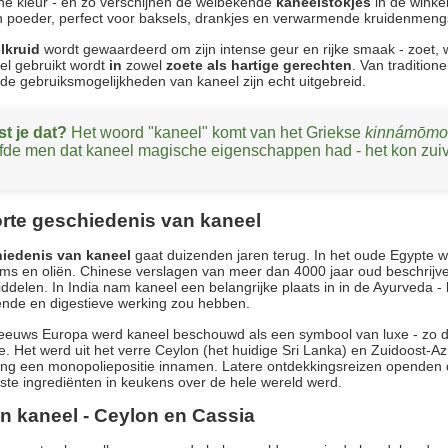
ne kleur - en zo verschijnen de welbekende
kaneelstokjes
in de winke
 poeder, perfect voor baksels, drankjes en verwarmende kruidenmeng
lkruid
wordt gewaardeerd om zijn intense geur en rijke smaak - zoet,
el gebruikt wordt
in
zowel
zoete als hartige gerechten
. Van tradition
- de gebruiksmogelijkheden van kaneel zijn echt uitgebreid.
st je dat?
Het woord "kaneel" komt van het Griekse
kinnámōmo
fde men dat kaneel magische eigenschappen had - het kon zu
rte geschiedenis van kaneel
iedenis van kaneel
gaat duizenden jaren terug. In het oude Egypte w
ms en oliën. Chinese verslagen van meer dan 4000 jaar oud beschrijven
delen. In India nam kaneel een belangrijke plaats in in de Ayurveda -
nde en digestieve werking zou hebben.
eeuws Europa werd kaneel beschouwd als een symbool van luxe - zo du
. Het werd uit het verre Ceylon (het huidige Sri Lanka) en Zuidoost-
g een monopoliepositie innamen. Latere ontdekkingsreizen openden d
kste ingrediënten in keukens over de hele wereld werd.
n kaneel - Ceylon en Cassia