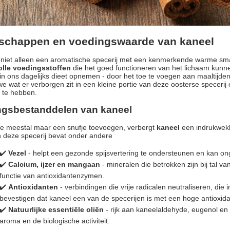
schappen en voedingswaarde van kaneel
s niet alleen een aromatische specerij met een kenmerkende warme s
lle voedingsstoffen
die het goed functioneren van het lichaam kunn
in ons dagelijks dieet opnemen - door het toe te voegen aan maaltijde
we wat er verborgen zit in een kleine portie van deze oosterse specerij
 te hebben.
ngsbestanddelen van kaneel
e meestal maar een snufje toevoegen, verbergt
kaneel
een indrukwekk
n deze specerij bevat onder andere
✔️
Vezel
- helpt een gezonde spijsvertering te ondersteunen en kan on
✔️
Calcium, ijzer en mangaan
- mineralen die betrokken zijn bij tal 
functie van antioxidantenzymen.
✔️
Antioxidanten
- verbindingen die vrije radicalen neutraliseren, di
bevestigen dat kaneel een van de specerijen is met een hoge antioxida
✔️
Natuurlijke essentiële oliën
- rijk aan kaneelaldehyde, eugenol en
aroma en de biologische activiteit.