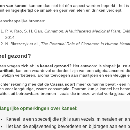
ten van kaneel
kunnen dus niet tot één aspect worden beperkt - het is 
nt en tegelijkertijd de smaak en geur van eten en drinken verdiept.
enschappelijke bronnen:
P. V. Rao, S. H. Gan,
Cinnamon: A Multifaceted Medicinal Plant
, Evi
2014.
N. Błaszczyk et al.,
The Potential Role of Cinnamon in Human Healt
eel gezond?
en vragen zich af:
is kaneel gezond?
Het antwoord is simpel:
ja, zo
riëteit
, kan een waardevol onderdeel zijn van een uitgebalanceerd d
e welzijn verbeteren, aroma toevoegen aan maaltijden en een vleugje 
echter rekening mee dat de
Cassia soort
meer cumarine bevat - een nat
n voor langdurige, zware consumptie. Daarom kun je kaneel het beste
liteit uit betrouwbare bronnen - zoals die in onze winkel verkrijgbaar zi
langrijke opmerkingen over kaneel:
Kaneel is een specerij die rijk is aan vezels, mineralen en an
Het kan de spijsvertering bevorderen en bijdragen aan een b