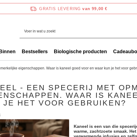
GRATIS LEVERING
van 99,00 €
Binnen
Bestsellers
Biologische producten
Cadeaub
pmerkelijke eigenschappen. Waar is kaneel goed voor en waar kun je het voor geb
EEL - EEN SPECERIJ MET OP
ENSCHAPPEN. WAAR IS KANE
 JE HET VOOR GEBRUIKEN?
4
Kaneel is een van die speceri
warme, zachtzoete smaak. Het 
verwarmende infusies en zelf