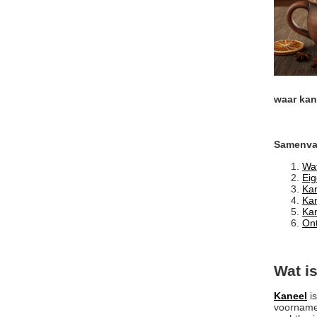
waar kan
Samenvat
Wat
Ei
Kan
Kan
Kan
Ont
Wat i
Kaneel
is
voornamel