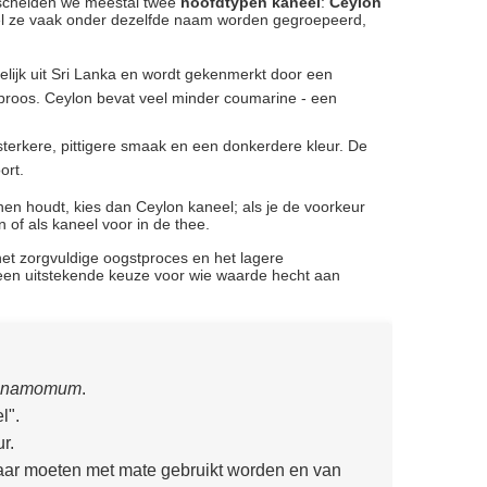
rscheiden we meestal twee
hoofdtypen kaneel
:
Ceylon
l ze vaak onder dezelfde naam worden gegroepeerd,
lijk uit Sri Lanka en wordt gekenmerkt door een
n broos. Ceylon bevat veel minder coumarine - een
sterkere, pittigere smaak en een donkerdere kleur. De
ort.
tonen houdt, kies dan Ceylon kaneel; als je de voorkeur
n of als kaneel voor in de thee.
et zorgvuldige oogstproces en het lagere
 een uitstekende keuze voor wie waarde hecht aan
nnamomum
.
l".
r.
 maar moeten met mate gebruikt worden en van