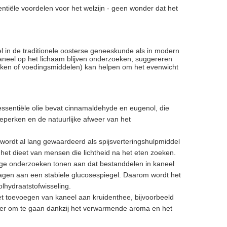
entiële voordelen voor het welzijn - geen wonder dat het
 in de traditionele oosterse geneeskunde als in modern
aneel op het lichaam blijven onderzoeken, suggereren
anken of voedingsmiddelen) kan helpen om het evenwicht
essentiële olie bevat cinnamaldehyde en eugenol, die
perken en de natuurlijke afweer van het
 wordt al lang gewaardeerd als spijsverteringshulpmiddel
 het dieet van mensen die lichtheid na het eten zoeken.
e onderzoeken tonen aan dat bestanddelen in kaneel
agen aan een stabiele glucosespiegel. Daarom wordt het
hydraatstofwisseling.
het toevoegen van kaneel aan kruidenthee, bijvoorbeeld
eer om te gaan dankzij het verwarmende aroma en het