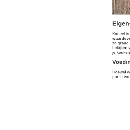
Eigen
Kaneel i
waardevo
zo graag 
bekijken 
je keuken
Voedi
Hoewel w
portie va