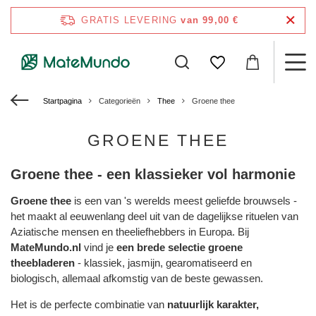
GRATIS LEVERING
van 99,00 €
Startpagina
Categorieën
Thee
Groene thee
GROENE THEE
Groene thee - een klassieker vol harmonie
Groene thee
is een van 's werelds meest geliefde brouwsels -
het maakt al eeuwenlang deel uit van de dagelijkse rituelen van
Aziatische mensen en theeliefhebbers in Europa. Bij
MateMundo.nl
vind je
een brede selectie groene
theebladeren
- klassiek, jasmijn, gearomatiseerd en
biologisch, allemaal afkomstig van de beste gewassen.
Het is de perfecte combinatie van
natuurlijk karakter,