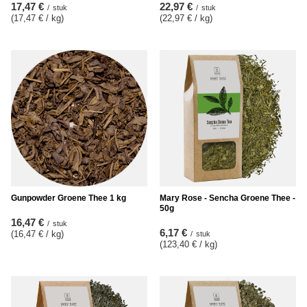
17,47 €
22,97 €
/
stuk
/
stuk
(17,47 € / kg
)
(22,97 € / kg
)
Gunpowder Groene Thee 1 kg
Mary Rose - Sencha Groene Thee -
50g
16,47 €
/
stuk
6,17 €
(16,47 € / kg
)
/
stuk
(123,40 € / kg
)