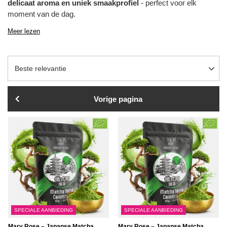
delicaat aroma en uniek smaakprofiel
- perfect voor elk
moment van de dag.
Meer lezen
Sortering wijzigen
Beste relevantie
Vorige pagina
SPECIALE AANBIEDING
SPECIALE AANBIEDING
Mary Rose – Japanse Matcha
Mary Rose – Japanse Matcha