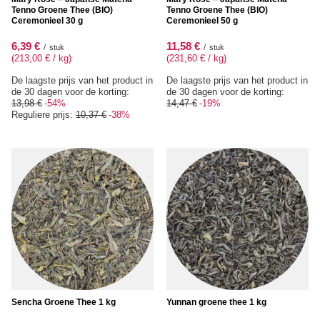
Tenno Groene Thee (BIO)
Tenno Groene Thee (BIO)
Ceremonieel 30 g
Ceremonieel 50 g
6,39 €
11,58 €
/
stuk
/
stuk
(213,00 € / kg
)
(231,60 € / kg
)
De laagste prijs van het product in
De laagste prijs van het product in
de 30 dagen voor de korting:
de 30 dagen voor de korting:
13,98 €
-54%
14,47 €
-19%
Reguliere prijs:
10,37 €
-38%
Sencha Groene Thee 1 kg
Yunnan groene thee 1 kg