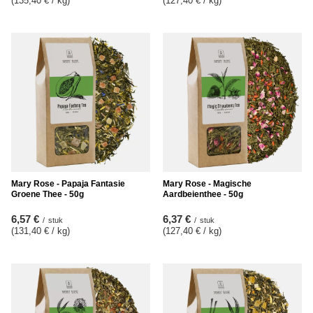
(135,40 € / kg
)
(127,40 € / kg
)
Mary Rose - Papaja Fantasie
Mary Rose - Magische
Groene Thee - 50g
Aardbeienthee - 50g
6,57 €
6,37 €
/
stuk
/
stuk
(131,40 € / kg
)
(127,40 € / kg
)