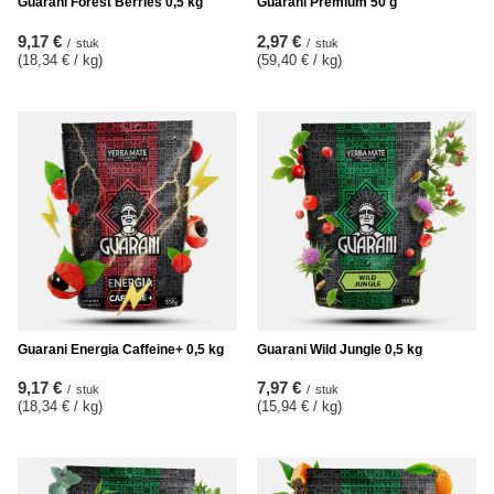
Guarani Forest Berries 0,5 kg
Guarani Premium 50 g
9,17 €
2,97 €
/
stuk
/
stuk
(18,34 € / kg
)
(59,40 € / kg
)
Guarani Energia Caffeine+ 0,5 kg
Guarani Wild Jungle 0,5 kg
9,17 €
7,97 €
/
stuk
/
stuk
(18,34 € / kg
)
(15,94 € / kg
)