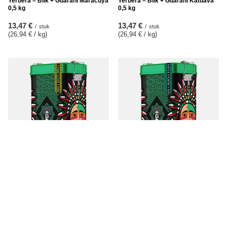
Yerbera – Blik + Guarani Maracuya
Yerbera – Blik + Guarani Katuava
0,5 kg
0,5 kg
13,47 €
13,47 €
/
stuk
/
stuk
(26,94 € / kg
)
(26,94 € / kg
)
Yerbera – Blik + Guarani Menta
Yerbera – Blik + Guarani Silueta
Limón 0,5 kg
0,5 kg
13,47 €
14,47 €
/
stuk
/
stuk
(26,94 € / kg
)
(28,94 € / kg
)