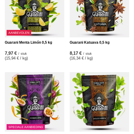
AANBEVOLEN
Guarani Menta Limón 0,5 kg
Guarani Katuava 0,5 kg
7,97 €
8,17 €
/
stuk
/
stuk
(15,94 € / kg
)
(16,34 € / kg
)
SPECIALE AANBIEDING