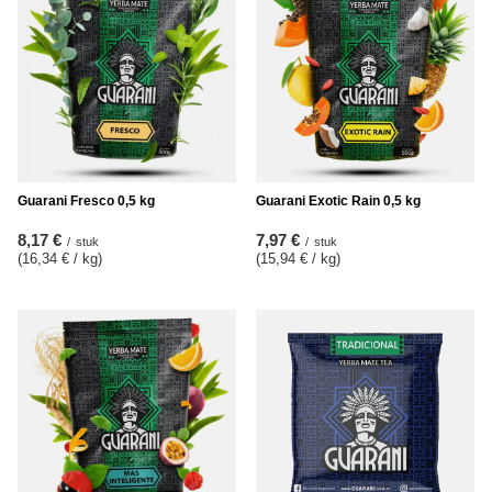
Guarani Fresco 0,5 kg
Guarani Exotic Rain 0,5 kg
8,17 €
7,97 €
/
stuk
/
stuk
(16,34 € / kg
)
(15,94 € / kg
)