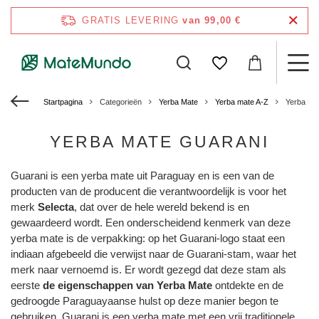
GRATIS LEVERING
van 99,00 €
Startpagina
Categorieën
Yerba Mate
Yerba mate A-Z
Yerba Ma
YERBA MATE GUARANI
Guarani is een yerba mate uit Paraguay en is een van de
producten van de producent die verantwoordelijk is voor het
merk
Selecta
, dat over de hele wereld bekend is en
gewaardeerd wordt. Een onderscheidend kenmerk van deze
yerba mate is de verpakking: op het Guarani-logo staat een
indiaan afgebeeld die verwijst naar de Guarani-stam, waar het
merk naar vernoemd is. Er wordt gezegd dat deze stam als
eerste
de eigenschappen van Yerba Mate
ontdekte en de
gedroogde Paraguayaanse hulst op deze manier begon te
gebruiken. Guarani is een yerba mate met een vrij traditionele