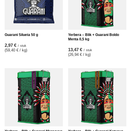
Guarani Silueta 50 g
Yerbera – Blik + Guarani Boldo
Menta 0,5 kg
2,97 €
/
stuk
13,47 €
(59,40 € / kg
)
/
stuk
(26,94 € / kg
)