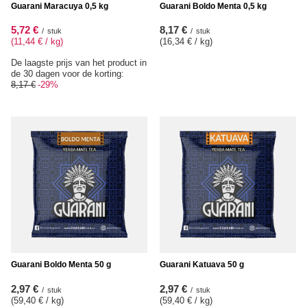
Guarani Maracuya 0,5 kg
Guarani Boldo Menta 0,5 kg
5,72 €
8,17 €
/
stuk
/
stuk
(11,44 € / kg
)
(16,34 € / kg
)
De laagste prijs van het product in
de 30 dagen voor de korting:
8,17 €
-29%
Guarani Boldo Menta 50 g
Guarani Katuava 50 g
2,97 €
2,97 €
/
stuk
/
stuk
(59,40 € / kg
)
(59,40 € / kg
)