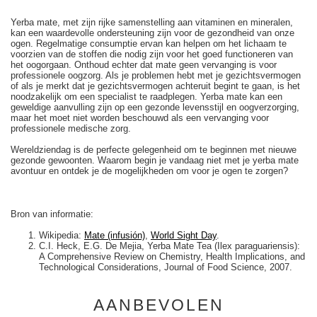
Yerba mate, met zijn rijke samenstelling aan vitaminen en mineralen,
kan een waardevolle ondersteuning zijn voor de gezondheid van onze
ogen. Regelmatige consumptie ervan kan helpen om het lichaam te
voorzien van de stoffen die nodig zijn voor het goed functioneren van
het oogorgaan. Onthoud echter dat mate geen vervanging is voor
professionele oogzorg. Als je problemen hebt met je gezichtsvermogen
of als je merkt dat je gezichtsvermogen achteruit begint te gaan, is het
noodzakelijk om een specialist te raadplegen. Yerba mate kan een
geweldige aanvulling zijn op een gezonde levensstijl en oogverzorging,
maar het moet niet worden beschouwd als een vervanging voor
professionele medische zorg.
Wereldziendag is de perfecte gelegenheid om te beginnen met nieuwe
gezonde gewoonten. Waarom begin je vandaag niet met je yerba mate
avontuur en ontdek je de mogelijkheden om voor je ogen te zorgen?
Bron van informatie:
Wikipedia:
Mate (infusión)
,
World Sight Day
.
C.I. Heck, E.G. De Mejia, Yerba Mate Tea (Ilex paraguariensis):
A Comprehensive Review on Chemistry, Health Implications, and
Technological Considerations, Journal of Food Science, 2007.
AANBEVOLEN