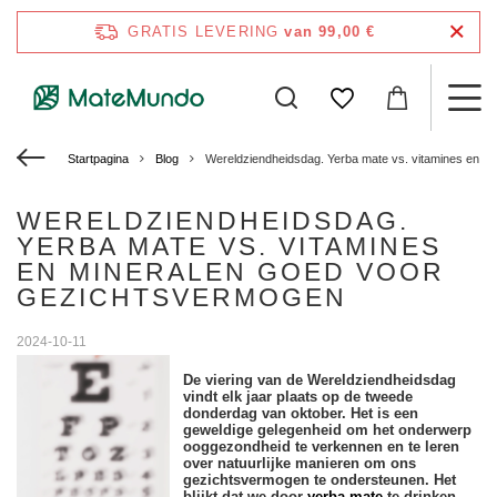
GRATIS LEVERING
van 99,00 €
Startpagina
Blog
Wereldziendheidsdag. Yerba mate vs. vitamines en m
WERELDZIENDHEIDSDAG.
YERBA MATE VS. VITAMINES
EN MINERALEN GOED VOOR
GEZICHTSVERMOGEN
2024-10-11
De viering van de Wereldziendheidsdag
vindt elk jaar plaats op de tweede
donderdag van oktober. Het is een
geweldige gelegenheid om het onderwerp
ooggezondheid te verkennen en te leren
over natuurlijke manieren om ons
gezichtsvermogen te ondersteunen. Het
blijkt dat we door
yerba mate
te drinken