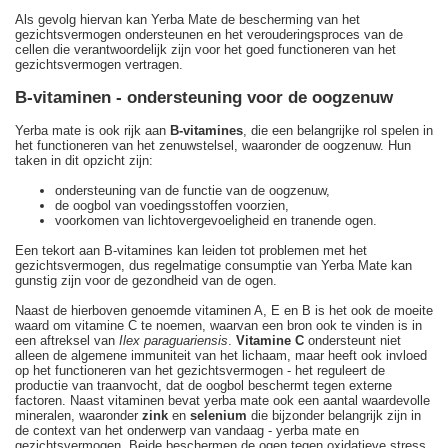
Als gevolg hiervan kan Yerba Mate de bescherming van het
gezichtsvermogen ondersteunen en het verouderingsproces van de
cellen die verantwoordelijk zijn voor het goed functioneren van het
gezichtsvermogen vertragen.
B-vitaminen - ondersteuning voor de oogzenuw
Yerba mate is ook rijk aan
B-vitamines
, die een belangrijke rol spelen in
het functioneren van het zenuwstelsel, waaronder de oogzenuw. Hun
taken in dit opzicht zijn:
ondersteuning van de functie van de oogzenuw,
de oogbol van voedingsstoffen voorzien,
voorkomen van lichtovergevoeligheid en tranende ogen.
Een tekort aan B-vitamines kan leiden tot problemen met het
gezichtsvermogen, dus regelmatige consumptie van Yerba Mate kan
gunstig zijn voor de gezondheid van de ogen.
Naast de hierboven genoemde vitaminen A, E en B is het ook de moeite
waard om vitamine C te noemen, waarvan een bron ook te vinden is in
een aftreksel van
Ilex paraguariensis
.
Vitamine C
ondersteunt niet
alleen de algemene immuniteit van het lichaam, maar heeft ook invloed
op het functioneren van het gezichtsvermogen - het reguleert de
productie van traanvocht, dat de oogbol beschermt tegen externe
factoren. Naast vitaminen bevat yerba mate ook een aantal waardevolle
mineralen, waaronder
zink
en
selenium
die bijzonder belangrijk zijn in
de context van het onderwerp van vandaag - yerba mate en
gezichtsvermogen. Beide beschermen de ogen tegen oxidatieve stress,