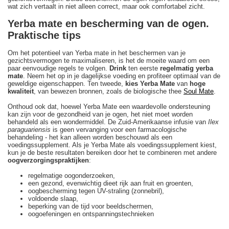
wat zich vertaalt in niet alleen correct, maar ook comfortabel zicht.
Yerba mate en bescherming van de ogen.
Praktische tips
Om het potentieel van Yerba mate in het beschermen van je
gezichtsvermogen te maximaliseren, is het de moeite waard om een
paar eenvoudige regels te volgen.
Drink
ten eerste
regelmatig yerba
mate
. Neem het op in je dagelijkse voeding en profiteer optimaal van de
geweldige eigenschappen. Ten tweede,
kies Yerba Mate
van
hoge
kwaliteit
, van bewezen bronnen, zoals de biologische thee
Soul Mate
.
Onthoud ook dat, hoewel Yerba Mate een waardevolle ondersteuning
kan zijn voor de gezondheid van je ogen, het niet moet worden
behandeld als een wondermiddel. De Zuid-Amerikaanse infusie van
Ilex
paraguariensis
is geen vervanging voor een farmacologische
behandeling - het kan alleen worden beschouwd als een
voedingssupplement. Als je Yerba Mate als voedingssupplement kiest,
kun je de beste resultaten bereiken door het te combineren met andere
oogverzorgingspraktijken
:
regelmatige oogonderzoeken,
een gezond, evenwichtig dieet rijk aan fruit en groenten,
oogbescherming tegen UV-straling (zonnebril),
voldoende slaap,
beperking van de tijd voor beeldschermen,
oogoefeningen en ontspanningstechnieken