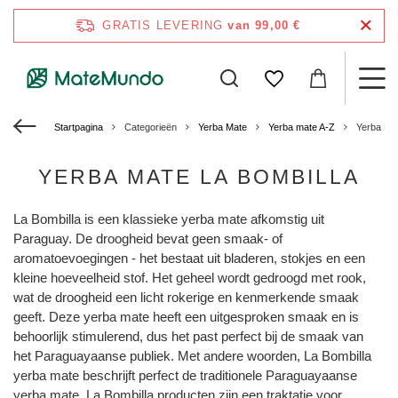
GRATIS LEVERING
van 99,00 €
Startpagina
Categorieën
Yerba Mate
Yerba mate A-Z
Yerba Mat
YERBA MATE LA BOMBILLA
La Bombilla is een klassieke yerba mate afkomstig uit
Paraguay. De droogheid bevat geen smaak- of
aromatoevoegingen - het bestaat uit bladeren, stokjes en een
kleine hoeveelheid stof. Het geheel wordt gedroogd met rook,
wat de droogheid een licht rokerige en kenmerkende smaak
geeft. Deze yerba mate heeft een uitgesproken smaak en is
behoorlijk stimulerend, dus het past perfect bij de smaak van
het Paraguayaanse publiek. Met andere woorden, La Bombilla
yerba mate beschrijft perfect de traditionele Paraguayaanse
yerba mate. La Bombilla producten zijn een traktatie voor