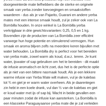
doorgewinterde mate liefhebbers die de sterke en originele
smaak van yerba zonder toevoegingen en smaakstoffen
waarderen - dus als je van Pajarito, Guarani en andere yerba
mates met een intense smaak houdt, zul je zeker ook van La
Bombilla houden. In onze winkel is La Bombilla yerba
verkrijgbaar in drie gewichtsvarianten: 0,25, 0,5 en 1 kg.
Bovendien zijn de producten van La Bombilla zeer efficiënt
vanwege hun hoge potentie en stimulerend vermogen. Hun
smaak en aroma blijven zelfs na meerdere keren bijvullen met
water behouden. La Bombilla dry is perfect voor het bereiden
van yerba mate, zowel warm als koud, d.w.z. terere. Je kunt
water, ijswater of sap gebruiken om het te bereiden - dit maakt
de infusie aromatisch en licht zoet, dus het is de perfecte optie
als je niet van een bittere nasmaak houdt. Als je een lekkere
warme infusie van Yerba Mate wilt maken, vul je de kalebas
tot ¾ en giet je er warm water overheen. Als je daarentegen
zin hebt in een koele drank, vul dan ½ van de kalebas en giet
er koud water met ijs of sap bij. Wacht in beide gevallen een
paar minuten zodat de infusie kan aansterken. La Bombilla is
een klassieke Paraguayaanse yerba mate die je zal verleiden