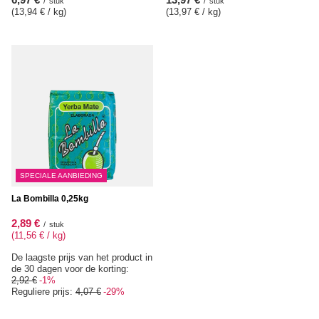
/
stuk
/
stuk
(13,94 € / kg
)
(13,97 € / kg
)
SPECIALE AANBIEDING
La Bombilla 0,25kg
2,89 €
/
stuk
(11,56 € / kg
)
De laagste prijs van het product in
de 30 dagen voor de korting:
2,92 €
-1%
Reguliere prijs:
4,07 €
-29%