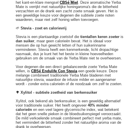
het kant-en-klare mengsel
CBSé Miel
. Deze aromatische Yerba
Mate is verrijkt met natuurlijke honingaroma's die de bitterheid
verzachten en de drank een zacht zoete smaak geven. Het is
een geweldige keuze voor degenen die subtiele zoete noten
waarderen, maar niet zelf honing willen toevoegen.
🌱
Stevia - zoet en calorievrij
Stevia is een plantaardige zoetstof die
tientallen keren zoeter
is
dan suiker
, maar geen calorieën bevat. Het is ideaal voor
mensen die op hun gewicht letten of hun suikerinname
verminderen. Stevia heeft een kenmerkende, licht dropachtige
nasmaak, dus je kunt het het beste in kleine hoeveelheden
gebruiken om de smaak van de Yerba Mate niet te overheersen.
Voor degenen die een direct gebalanceerde zoete Yerba Mate
willen, is
CBSé Endulife Con Stevia
een goede keuze. Deze
melange combineert traditionele Yerba Mate bladeren met
natuurlijke stevia, waardoor de infusie milder en aangenamer
wordt - zonder extra calorieën of de noodzaak om zelf te zoeten.
🌳
Xylitol - subtiele zoetheid van berkensuiker
Xylitol, ook bekend als berkensuiker, is een geweldig alternatief
voor traditionele suiker. Het heeft ongeveer
40% minder
calorieën
en een veel lagere glycemische index, wat betekent
dat het geen snelle pieken in de bloedsuikerspiegel veroorzaakt.
De mild verkoelende smaak combineert perfect met yerba mate,
het vermindert de bitterheid zonder het natuurlijke aroma van de
drank te overheersen.