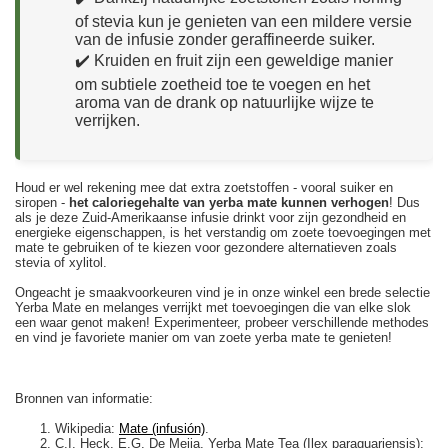
of stevia kun je genieten van een mildere versie
van de infusie zonder geraffineerde suiker.
✔️ Kruiden en fruit zijn een geweldige manier
om subtiele zoetheid toe te voegen en het
aroma van de drank op natuurlijke wijze te
verrijken.
Houd er wel rekening mee dat extra zoetstoffen - vooral suiker en
siropen -
het caloriegehalte van yerba mate kunnen verhogen
! Dus
als je deze Zuid-Amerikaanse infusie drinkt voor zijn gezondheid en
energieke eigenschappen, is het verstandig om zoete toevoegingen met
mate te gebruiken of te kiezen voor gezondere alternatieven zoals
stevia of xylitol.
Ongeacht je smaakvoorkeuren vind je in onze winkel een brede selectie
Yerba Mate en melanges verrijkt met toevoegingen die van elke slok
een waar genot maken! Experimenteer, probeer verschillende methodes
en vind je favoriete manier om van zoete yerba mate te genieten!
Bronnen van informatie:
Wikipedia:
Mate (infusión)
.
C.I. Heck, E.G. De Mejia, Yerba Mate Tea (Ilex paraguariensis):