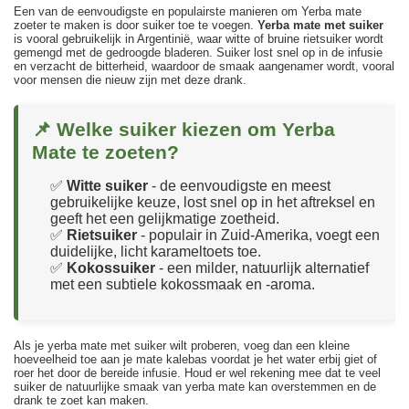
Een van de eenvoudigste en populairste manieren om Yerba mate
zoeter te maken is door suiker toe te voegen.
Yerba mate met suiker
is vooral gebruikelijk in Argentinië, waar witte of bruine rietsuiker wordt
gemengd met de gedroogde bladeren. Suiker lost snel op in de infusie
en verzacht de bitterheid, waardoor de smaak aangenamer wordt, vooral
voor mensen die nieuw zijn met deze drank.
📌 Welke suiker kiezen om Yerba
Mate te zoeten?
✅
Witte suiker
- de eenvoudigste en meest
gebruikelijke keuze, lost snel op in het aftreksel en
geeft het een gelijkmatige zoetheid.
✅
Rietsuiker
- populair in Zuid-Amerika, voegt een
duidelijke, licht karameltoets toe.
✅
Kokossuiker
- een milder, natuurlijk alternatief
met een subtiele kokossmaak en -aroma.
Als je yerba mate met suiker wilt proberen, voeg dan een kleine
hoeveelheid toe aan je mate kalebas voordat je het water erbij giet of
roer het door de bereide infusie. Houd er wel rekening mee dat te veel
suiker de natuurlijke smaak van yerba mate kan overstemmen en de
drank te zoet kan maken.