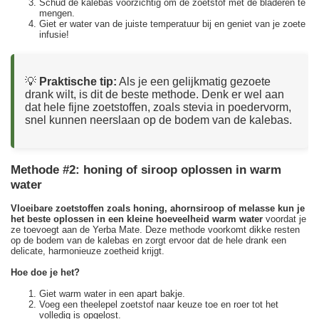
Schud de kalebas voorzichtig om de zoetstof met de bladeren te
mengen.
Giet er water van de juiste temperatuur bij en geniet van je zoete
infusie!
💡
Praktische tip:
Als je een gelijkmatig gezoete
drank wilt, is dit de beste methode. Denk er wel aan
dat hele fijne zoetstoffen, zoals stevia in poedervorm,
snel kunnen neerslaan op de bodem van de kalebas.
Methode #2: honing of siroop oplossen in warm
water
Vloeibare zoetstoffen zoals honing, ahornsiroop of melasse kun je
het beste oplossen in een kleine hoeveelheid warm water
voordat je
ze toevoegt aan de Yerba Mate. Deze methode voorkomt dikke resten
op de bodem van de kalebas en zorgt ervoor dat de hele drank een
delicate, harmonieuze zoetheid krijgt.
Hoe doe je het?
Giet warm water in een apart bakje.
Voeg een theelepel zoetstof naar keuze toe en roer tot het
volledig is opgelost.