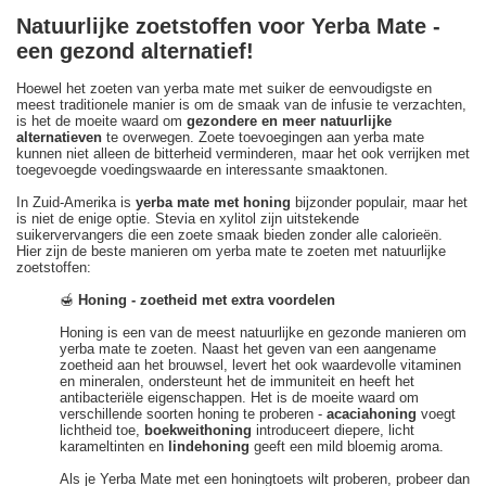
Natuurlijke zoetstoffen voor Yerba Mate -
een gezond alternatief!
Hoewel het zoeten van yerba mate met suiker de eenvoudigste en
meest traditionele manier is om de smaak van de infusie te verzachten,
is het de moeite waard om
gezondere en meer natuurlijke
alternatieven
te overwegen. Zoete toevoegingen aan yerba mate
kunnen niet alleen de bitterheid verminderen, maar het ook verrijken met
toegevoegde voedingswaarde en interessante smaaktonen.
In Zuid-Amerika is
yerba mate met honing
bijzonder populair, maar het
is niet de enige optie. Stevia en xylitol zijn uitstekende
suikervervangers die een zoete smaak bieden zonder alle calorieën.
Hier zijn de beste manieren om yerba mate te zoeten met natuurlijke
zoetstoffen:
🍯
Honing - zoetheid met extra voordelen
Honing is een van de meest natuurlijke en gezonde manieren om
yerba mate te zoeten. Naast het geven van een aangename
zoetheid aan het brouwsel, levert het ook waardevolle vitaminen
en mineralen, ondersteunt het de immuniteit en heeft het
antibacteriële eigenschappen. Het is de moeite waard om
verschillende soorten honing te proberen -
acaciahoning
voegt
lichtheid toe,
boekweithoning
introduceert diepere, licht
karameltinten en
lindehoning
geeft een mild bloemig aroma.
Als je Yerba Mate met een honingtoets wilt proberen, probeer dan