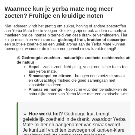
Waarmee kun je yerba mate nog meer
zoeten? Fruitige en kruidige noten
Niet iedereen vindt het prettig om suiker, honing of andere zoetstoffen
aan Yerba Mate toe te voegen. Gelukkig zijn er ook andere natuurlijke
manieren om de intense bitterheid van deze drank te verminderen. Het
zal je misschien verbazen dat
gedroogd fruit, kruiden of specerijen
een subtiele zoetheid en een uniek aroma aan de Yerba Mate kunnen
toevoegen, waardoor de infusie een geheel nieuw karakter krijgt!
🍏
Gedroogde vruchten - natuurlijke zoetheid rechtstreeks uit
de natuur
Appel
- zacht zoet, licht pittig, voegt een lichte toets toe
aan yerba mate.
Sinaasappel en citroen
- brengen een zoetzure smaak
en citrusachtige frisheid die goed samengaan met
klassieke bladeren.
Ananas en mango
- tropische vruchten benadrukken de
natuurlijke noten van Yerba Mate met een exotische twist.
💡
Hoe werkt het?
Gedroogd fruit brengt
geleidelijk zoetheid in de drank, waardoor Yerba
Mate milder en aangenamer van smaak wordt.
Je kunt zelf vruchten toevoegen of kant-en-klare