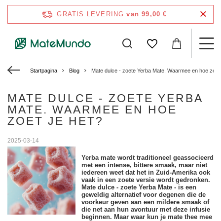
GRATIS LEVERING
van 99,00 €
Startpagina
Blog
Mate dulce - zoete Yerba Mate. Waarmee en hoe zoet 
MATE DULCE - ZOETE YERBA
MATE. WAARMEE EN HOE
ZOET JE HET?
2025-03-14
Yerba mate wordt traditioneel geassocieerd
met een intense, bittere smaak, maar niet
iedereen weet dat het in Zuid-Amerika ook
vaak in een zoete versie wordt gedronken.
Mate dulce - zoete Yerba Mate - is een
geweldig alternatief voor degenen die de
voorkeur geven aan een mildere smaak of
die net aan hun avontuur met deze infusie
beginnen. Maar waar kun je mate thee mee