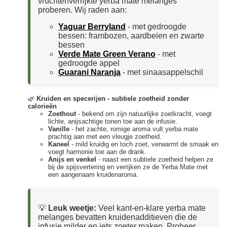
vruchtenverrijkte yerba mate melanges
proberen. Wij raden aan:
Yaguar Berryland
- met gedroogde
bessen: frambozen, aardbeien en zwarte
bessen
Verde Mate Green Verano
- met
gedroogde appel
Guarani Naranja
- met sinaasappelschil
🌿
Kruiden en specerijen - subtiele zoetheid zonder
calorieën
Zoethout
- bekend om zijn natuurlijke zoetkracht, voegt
lichte, anijsachtige tonen toe aan de infusie.
Vanille
- het zachte, romige aroma vult yerba mate
prachtig aan met een vleugje zoetheid.
Kaneel
- mild kruidig en toch zoet, verwarmt de smaak en
voegt harmonie toe aan de drank.
Anijs en venkel
- naast een subtiele zoetheid helpen ze
bij de spijsvertering en verrijken ze de Yerba Mate met
een aangenaam kruidenaroma.
💡
Leuk weetje:
Veel kant-en-klare yerba mate
melanges bevatten kruidenadditieven die de
infusie milder en iets zoeter maken. Probeer