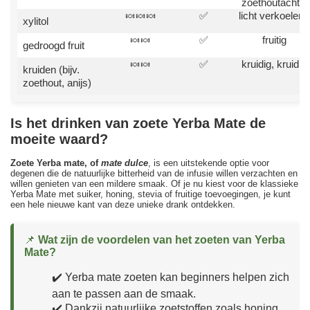
zoethoutachtig
🍬🍬🍬
✅
licht verkoelend
xylitol
🍬🍬
✅
fruitig
gedroogd fruit
🍬🍬
✅
kruidig, kruidig
kruiden (bijv.
zoethout, anijs)
Is het drinken van zoete Yerba Mate de
moeite waard?
Zoete Yerba mate, of
mate dulce
, is een uitstekende optie voor
degenen die de natuurlijke bitterheid van de infusie willen verzachten en
willen genieten van een mildere smaak. Of je nu kiest voor de klassieke
Yerba Mate met suiker, honing, stevia of fruitige toevoegingen, je kunt
een hele nieuwe kant van deze unieke drank ontdekken.
📌
Wat zijn de voordelen van het zoeten van Yerba
Mate?
✔️ Yerba mate zoeten kan beginners helpen zich
aan te passen aan de smaak.
✔️ Dankzij natuurlijke zoetstoffen zoals honing