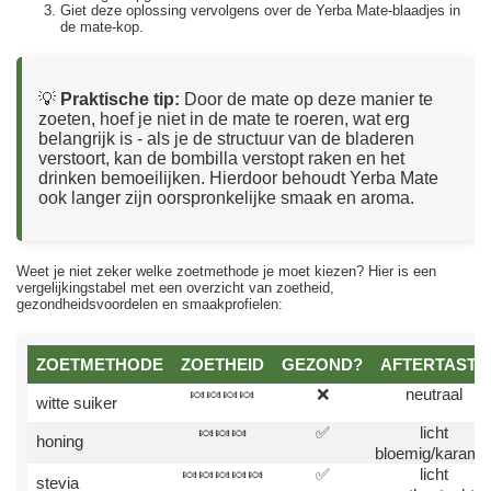
Giet deze oplossing vervolgens over de Yerba Mate-blaadjes in
de mate-kop.
💡
Praktische tip:
Door de mate op deze manier te
zoeten, hoef je niet in de mate te roeren, wat erg
belangrijk is - als je de structuur van de bladeren
verstoort, kan de bombilla verstopt raken en het
drinken bemoeilijken. Hierdoor behoudt Yerba Mate
ook langer zijn oorspronkelijke smaak en aroma.
Weet je niet zeker welke zoetmethode je moet kiezen? Hier is een
vergelijkingstabel met een overzicht van zoetheid,
gezondheidsvoordelen en smaakprofielen:
ZOETMETHODE
ZOETHEID
GEZOND?
AFTERTASTE
🍬🍬🍬🍬
❌
neutraal
witte suiker
🍬🍬🍬
✅
licht
honing
bloemig/karame
🍬🍬🍬🍬🍬
✅
licht
stevia