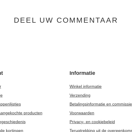
DEEL UW COMMENTAAR
t
Informatie
r
Winkel informatie
je
Verzending
penlijstjes
Betalingsinformatie en commissi
 aangekochte producten
Voorwaarden
egeschiedenis
Privacy- en cookiebeleid
de kortingen
Terugtrekking uit de overeenkom