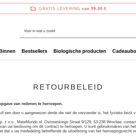
GRATIS LEVERING
van 99,00 €
Binnen
Bestsellers
Biologische producten
Cadeaub
RETOURBELEID
 opgave van redenen te herroepen.
of een door u aangewezen derde die niet de vervoerder is, het fysieke bezit va
sp. z o.o., MateMundo.nl, Ostrowskiego Straat 9/129, 53-238 Wrocław, conta
en van uw beslissing om dit contract te herroepen. U kunt gebruikmaken van het
het dat u uw mededeling betreffende de uitoefening van het herroepingsrecht v