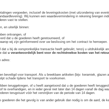
 betalingen vergoeden, inclusief de leveringskosten (met uitzondering van eve
ndaardlevering). Wij kunnen een waardevermindering in rekening brengen indi
ren vast te stellen.
, en uiterlijk binnen:
bben ontvangen, of
everd dat u de goederen heeft geretourneerd, of
aarop wij zijn geïnformeerd over uw beslissing om het contract te herroepen.
 dat u bij de oorspronkelijke transactie heeft gebruikt, tenzij u uitdrukkelijk
ee dat
u verantwoordelijk bent voor de rechtstreekse kosten van het reto
e adres:
n beveiligd voor transport. Als u breekbare artikelen (bijv. keramiek, glazen 
elpt schade tijdens het transport te voorkomen.
ebben teruggekregen, of u heeft aangetoond dat u de goederen heeft teruggestu
f te overhandigen, en in ieder geval niet later dan 14 dagen vanaf de dag w
ederen terugstuurt vóór het verstrijken van de periode van 14 dagen.
e goederen die het gevolg is van ander gebruik dan nodig is om de aard, de k