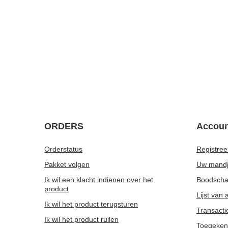
ORDERS
Accoun
Orderstatus
Registree
Pakket volgen
Uw mand
Ik wil een klacht indienen over het
Boodschap
product
Lijst van
Ik wil het product terugsturen
Transacti
Ik wil het product ruilen
Toegeken