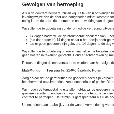
Gevolgen van herroeping
Als u dit contract herroept, zullen wij u alle van u ontvangen
leveringswijze dan de door ons aangeboden minst kostbare sta
nodig is om de aard, de kenmerken en de werking van de goede
Wij zullen de terugbetaling zonder onnodige vertraging uitvoeren
14 dagen nadat wij de geretourneerde goederen van u he
(als dat eerder is) 14 dagen nadat u het bewijs heeft gel
als er geen goederen zijn geleverd, 14 dagen na de dag w
Wij zullen de terugbetaling uitvoeren via hetzelfde betaalmiddel
geen kosten in rekening gebracht. Houd er echter rekening m
Retourzendingen dienen verstuurd te worden naar het volgend
MateMundo.nl, Tygrysia 6a, 21-040 Świdnik, Polen
Zorg ervoor dat de geretourneerde goederen goed zijn verpakt e
beschermend opvulmateriaal zoals noppenfolie of papier. Dit h
Wij mogen de terugbetaling uitstellen totdat wij de goederen h
goederen zonder onnodige vertraging aan ons terug te zenden o
contract te herroepen. De termijn is gerespecteerd als u de go
U bent alleen aansprakelijk voor de waardevermindering van d