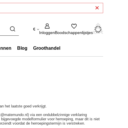
€
Inloggen
Boodschappenlijstjes
0,00 €
onnen
Blog
Groothandel
n het laatste goed verkrijgt.
ct@matemundo.nl) via een ondubbelzinnige verklaring
 bijgevoegde modelformulier voor herroeping, maar dit is niet
erzendt voordat de herroepingstermijn is verstreken.