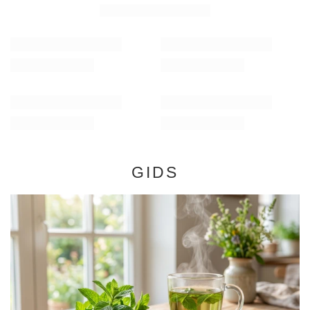
47,98 €
46,98 €
/
set
/
set
GIDS
Munt - eigenschappen, effecten en toepassing. Waar
is munt goed voor en hoe gebruik je het?