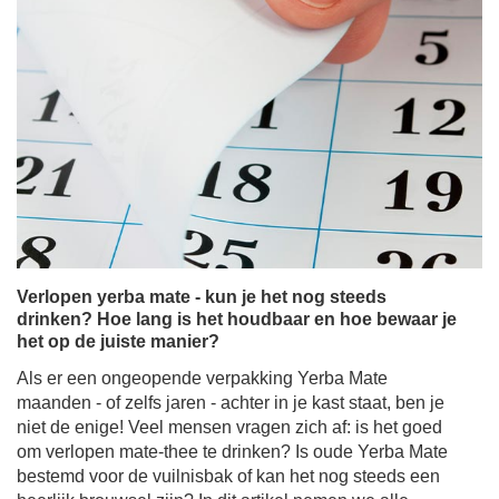
Verlopen yerba mate - kun je het nog steeds
drinken? Hoe lang is het houdbaar en hoe bewaar je
het op de juiste manier?
Als er een ongeopende verpakking Yerba Mate
maanden - of zelfs jaren - achter in je kast staat, ben je
niet de enige! Veel mensen vragen zich af: is het goed
om verlopen mate-thee te drinken? Is oude Yerba Mate
bestemd voor de vuilnisbak of kan het nog steeds een
heerlijk brouwsel zijn? In dit artikel nemen we alle
twijfels weg over hoe lang yerba mate goed blijft, hoe je
het op de juiste manier bewaart en hoe je voor je
voorraad zorgt. Lees verder om teleurstellingen bij je
volgende brouwsessie te voorkomen en ervoor te zorgen
dat je de meeste smaak uit elk blaadje haalt!
Meer lezen