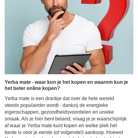
Yerba mate - waar kun je het kopen en waarom kun je
het beter online kopen?
Yerba mate is een drankje dat over de hele wereld
steeds populairder wordt - dankzij de energieke
eigenschappen, gezondheidsvoordelen en unieke
smaak. Als je hier bent beland, vraag je je waarschijnlijk
af waar je Yerba mate kunt kopen en welke plek het
beste is voor je eerste (of volgende!) aankoop. Hoewel
Yerba mate steeds vaker in winkels te vinden is, bieden
online winkels het grootste assortiment, aantrekkelijke
prijzen en een gemak dat moeilijk te weerstaan is.
Ontdek waarom online yerba mate kopen de beste
beslissing is als je op zoek bent naar producten van
hoge kwaliteit, accessoires om ervan te genieten en sets
die perfect zijn als cadeau.