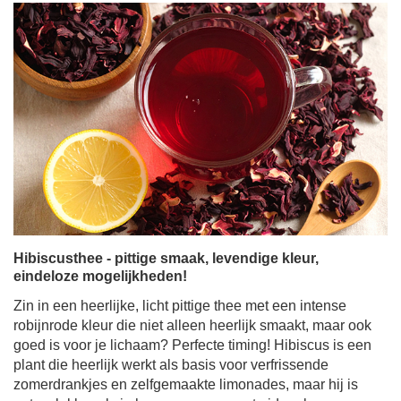
Hibiscusthee - pittige smaak, levendige kleur,
eindeloze mogelijkheden!
Zin in een heerlijke, licht pittige thee met een intense
robijnrode kleur die niet alleen heerlijk smaakt, maar ook
goed is voor je lichaam? Perfecte timing! Hibiscus is een
plant die heerlijk werkt als basis voor verfrissende
zomerdrankjes en zelfgemaakte limonades, maar hij is
net zo lekker als je hem warm serveert - ideaal voor
koelere dagen. Het is niet alleen een mooie sierbloem -
gedroogde hibiscusblaadjes zitten boordevol
waardevolle eigenschappen en een unieke smaak die
geliefd is bij mensen over de hele wereld. Kom langs en
ontdek hoe krachtig deze schijnbaar bescheiden bloem
eigenlijk is!