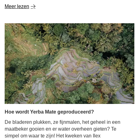
Hoe wordt Yerba Mate geproduceerd?
De bladeren plukken, ze fijnmalen, het geheel in een
maatbeker gooien en er water overheen gieten? Te
simpel om waar te zijn! Het kweken van Ilex
paraguariensis en het maken van yerba mate is een lang
proces waar veel mensen toezicht op houden. In het
artikel van vandaag gaan we dieper in op de
productiefasen van onze favoriete gedroogde maté-thee.
Als je wilt weten hoe het komt dat de hulstbladeren hun
weg vinden van de struik naar je kalebas, nodigen we je
uit om verder te lezen!