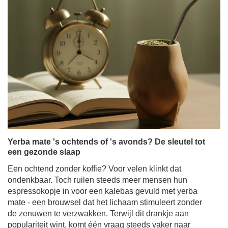
Yerba mate 's ochtends of 's avonds? De sleutel tot
een gezonde slaap
Een ochtend zonder koffie? Voor velen klinkt dat
ondenkbaar. Toch ruilen steeds meer mensen hun
espressokopje in voor een kalebas gevuld met yerba
mate - een brouwsel dat het lichaam stimuleert zonder
de zenuwen te verzwakken. Terwijl dit drankje aan
populariteit wint, komt één vraag steeds vaker naar
boven: heeft Yerba Mate invloed op de slaap? Kunnen
de stimulerende eigenschappen, die ons helpen om
overdag alert te blijven, het moeilijker maken om in slaap
te vallen? Zijn Yerba mate en slaap een perfecte match -
of een gecompliceerde relatie?
Meer lezen