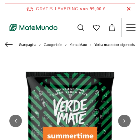
GRATIS LEVERING
van 99,00 €
Startpagina
Categorieën
Yerba Mate
Yerba mate door eigenschap