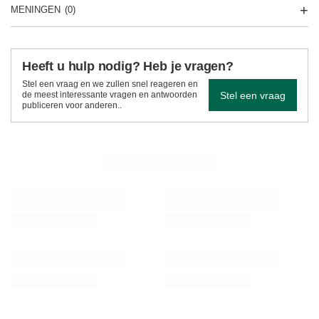
MENINGEN
(0)
Heeft u hulp nodig? Heb je vragen?
Stel een vraag en we zullen snel reageren en
Stel een vraag
de meest interessante vragen en antwoorden
publiceren voor anderen..
ZIE MEER
Verde Mate Green Blue Moon 50 g
Verde Mate Green Me
2,97 €
2,97 €
/
stuk
/
stuk
(59,40 € / kg)
(59,40 € / kg)
AANBEVOLEN VOOR U
Yerba Mate Set 10x50g Kalebas + Bombilla
Yerba Mate startset 