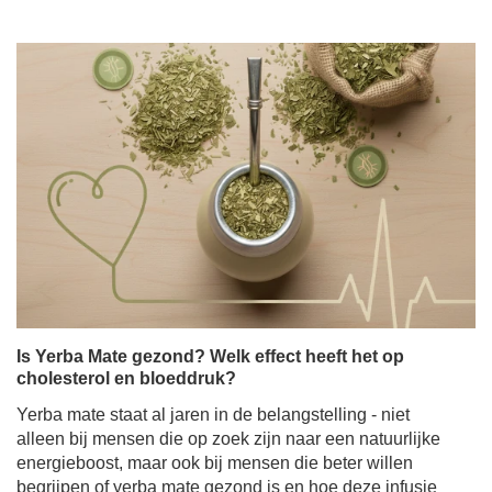
Is Yerba Mate gezond? Welk effect heeft het op
cholesterol en bloeddruk?
Yerba mate staat al jaren in de belangstelling - niet
alleen bij mensen die op zoek zijn naar een natuurlijke
energieboost, maar ook bij mensen die beter willen
begrijpen of yerba mate gezond is en hoe deze infusie
het dagelijks functioneren kan beïnvloeden. Er is ook
een groeiende interesse in de mogelijke rol van Yerba
Mate in de gezondheid van het hart - met name de
invloed op het cholesterolgehalte en de bloeddruk. Het
is dan ook geen verrassing dat yerba mate de afgelopen
jaren het onderwerp is geworden van talloze
wetenschappelijke studies.