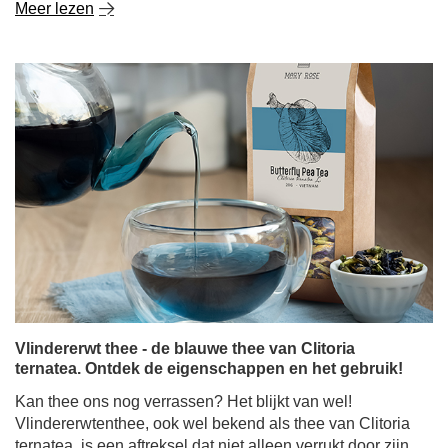
Vlindererwt thee - de blauwe thee van Clitoria
ternatea. Ontdek de eigenschappen en het gebruik!
Kan thee ons nog verrassen? Het blijkt van wel!
Vlindererwtenthee, ook wel bekend als thee van Clitoria
ternatea, is een aftreksel dat niet alleen verrukt door zijn
smaak, maar vooral door zijn kleur. Intens blauw en
paars of roze als er citroensap aan wordt toegevoegd -
dit drankje heeft de wereld veroverd onder liefhebbers
van natuurlijke producten en liefhebbers van mooie,
Instagram-waardige foto's.
Meer lezen