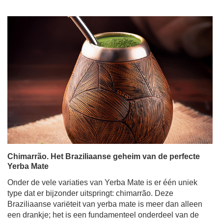
Chimarrão. Het Braziliaanse geheim van de perfecte
Yerba Mate
Onder de vele variaties van Yerba Mate is er één uniek
type dat er bijzonder uitspringt: chimarrão. Deze
Braziliaanse variëteit van yerba mate is meer dan alleen
een drankje; het is een fundamenteel onderdeel van de
cultuur en traditie, dat niet alleen wordt aanbeden door
Brazilianen, maar ook door een groeiend aantal mate-
liefhebbers wereldwijd. In de post van vandaag maken
we een reis naar het zonnige Brazilië! We leggen uit wat
chimarrão is, hoe je het drinkt, wat het speciaal maakt,
hoe je het bereidt en hoe je dit bijzondere ritueel het
beste kunt vieren.