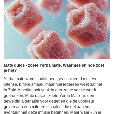
Mate dulce - zoete Yerba Mate. Waarmee en hoe zoet
je het?
Yerba mate wordt traditioneel geassocieerd met een
intense, bittere smaak, maar niet iedereen weet dat het
in Zuid-Amerika ook vaak in een zoete versie wordt
gedronken. Mate dulce - zoete Yerba Mate - is een
geweldig alternatief voor degenen die de voorkeur
geven aan een mildere smaak of die net aan hun
avontuur met deze infusie beginnen. Maar waar kun je
mate thee mee zoeten zodat het zijn eigenschappen niet
verliest en nog steeds heerlijk smaakt? Er zijn veel
manieren - van klassieke suiker tot natuurlijke