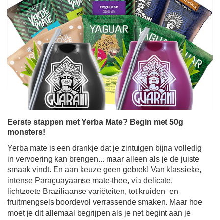
Eerste stappen met Yerba Mate? Begin met 50g
monsters!
Yerba mate is een drankje dat je zintuigen bijna volledig
in vervoering kan brengen... maar alleen als je de juiste
smaak vindt. En aan keuze geen gebrek! Van klassieke,
intense Paraguayaanse mate-thee, via delicate,
lichtzoete Braziliaanse variëteiten, tot kruiden- en
fruitmengsels boordevol verrassende smaken. Maar hoe
moet je dit allemaal begrijpen als je net begint aan je
mate-reis? De oplossing is simpel: proefmonsters van
yerba mate in handige zakjes van 50 gram. Perfect om te
proeven, verschillende soorten Yerba Mate te ontdekken