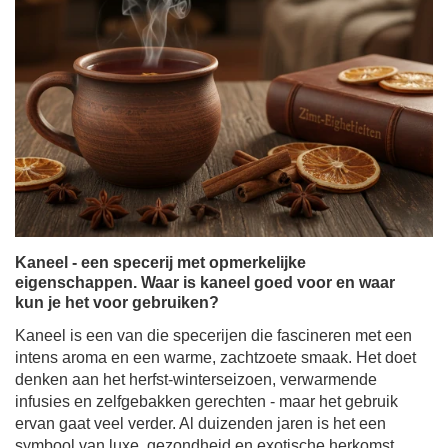
Kaneel - een specerij met opmerkelijke
eigenschappen. Waar is kaneel goed voor en waar
kun je het voor gebruiken?
Kaneel is een van die specerijen die fascineren met een
intens aroma en een warme, zachtzoete smaak. Het doet
denken aan het herfst-winterseizoen, verwarmende
infusies en zelfgebakken gerechten - maar het gebruik
ervan gaat veel verder. Al duizenden jaren is het een
symbool van luxe, gezondheid en exotische herkomst.
Vandaag voegen we graag kaneel toe aan thee, koffie,
yerba mate of desserts - niet alleen voor de smaak, maar
ook voor de talrijke gezondheidseigenschappen van