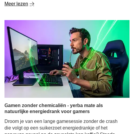
Gamen zonder chemicaliën - yerba mate als
natuurlijke energiedrank voor gamers
Droom je van een lange gamesessie zonder de crash
die volgt op een suikerzoet energiedrankje of het
nerveuze gevoel na de zoveelste kop koffie? Steeds
meer gamers ontdekken dat het geheim van constante
energie, scherpere reflexen en een betere focus ligt in de
gedroogde bladeren van de Ilex paraguariensis boom.