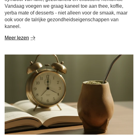
kaneel.
Meer lezen
Yerba mate 's ochtends of 's avonds? De sleutel tot
een gezonde slaap
Een ochtend zonder koffie? Voor velen klinkt dat