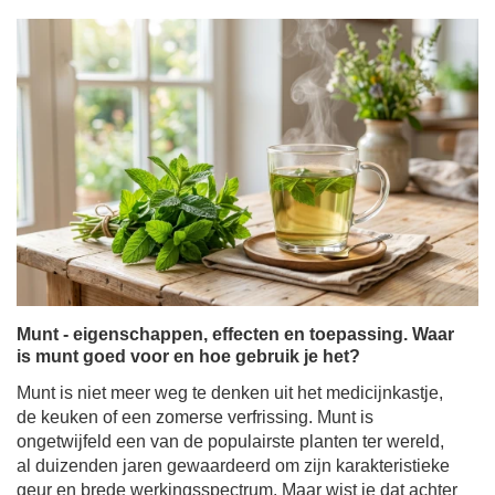
Munt - eigenschappen, effecten en toepassing. Waar
is munt goed voor en hoe gebruik je het?
Munt is niet meer weg te denken uit het medicijnkastje,
de keuken of een zomerse verfrissing. Munt is
ongetwijfeld een van de populairste planten ter wereld,
al duizenden jaren gewaardeerd om zijn karakteristieke
geur en brede werkingsspectrum. Maar wist je dat achter
de term "munt" een hele familie fascinerende variëteiten
met totaal verschillende eigenschappen schuilgaat?