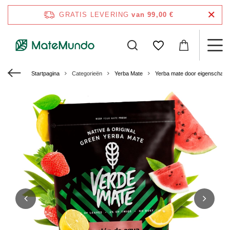
GRATIS LEVERING
van 99,00 €
Startpagina
Categorieën
Yerba Mate
Yerba mate door eigenschap