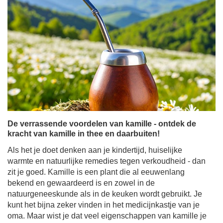
De verrassende voordelen van kamille - ontdek de
kracht van kamille in thee en daarbuiten!
Als het je doet denken aan je kindertijd, huiselijke
warmte en natuurlijke remedies tegen verkoudheid - dan
zit je goed. Kamille is een plant die al eeuwenlang
bekend en gewaardeerd is en zowel in de
natuurgeneeskunde als in de keuken wordt gebruikt. Je
kunt het bijna zeker vinden in het medicijnkastje van je
oma. Maar wist je dat veel eigenschappen van kamille je
misschien verrassen? En dat het niet alleen een op
zichzelf staand ingrediënt kan zijn, maar ook een ideale
toevoeging aan yerba mate? Ontdek wat kamillethee