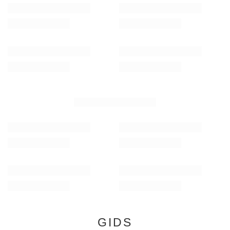
Verde Mate Green Very Strawberry 0,5 kg
Verde Mate Green Silu
7,77 €
7,97 €
/
stuk
/
stuk
(15,54 € / kg)
(15,94 € / kg)
AANBEVOLEN VOOR U
Verde Mate Green Energia Guarana 0,5 kg
Verde Mate Green Cac
7,77 €
7,97 €
/
stuk
/
stuk
(15,54 € / kg)
(15,94 € / kg)
GIDS