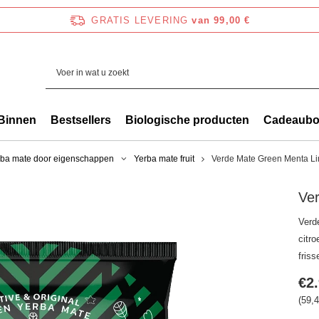
GRATIS LEVERING
van 99,00 €
Binnen
Bestsellers
Biologische producten
Cadeaub
rba mate door eigenschappen
Yerba mate fruit
Verde Mate Green Menta L
Ve
Verd
citr
friss
€2
(59,4