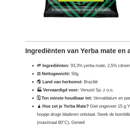
Ingrediënten van Yerba mate en 
🌱 Ingrediënten:
93,3% yerba mate, 2,5% citroeng
⚖️ Nettogewicht:
50g
🌎 Land van herkomst:
Brazilië
🏭 Vervaardigd voor:
Venusti Sp. z o.o.
🗓️ Ten minste houdbaar tot:
Vervaldatum en par
🧉 Hoe zet je Yerba Mate?
Giet ongeveer 15 g Y
hoopje droge bladeren ontstaat. Steek de bombilla
(maximaal 80°C). Geniet!