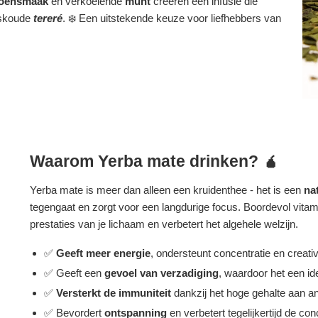
troensmaak
en verkoelende
munt
creëren een infusie die
ijskoude
tereré
. ❄️ Een uitstekende keuze voor liefhebbers van
Waarom Yerba mate drinken? 🧉
Yerba mate is meer dan alleen een kruidenthee - het is een
na
tegengaat en zorgt voor een langdurige focus. Boordevol vitam
prestaties van je lichaam en verbetert het algehele welzijn.
✅
Geeft meer energie
, ondersteunt concentratie en creativi
✅ Geeft een
gevoel van verzadiging
, waardoor het een ide
✅
Versterkt de immuniteit
dankzij het hoge gehalte aan an
✅ Bevordert
ontspanning
en verbetert tegelijkertijd de con