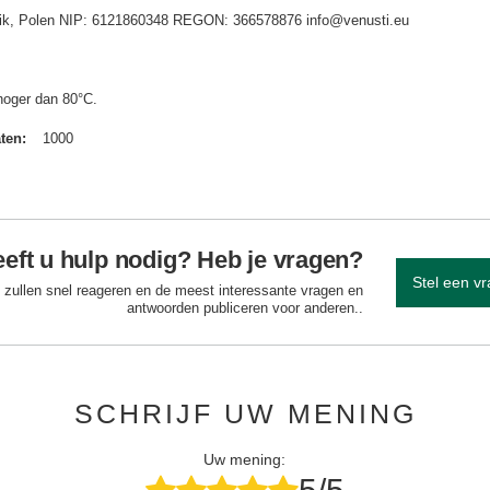
idnik, Polen NIP: 6121860348 REGON: 366578876 info@venusti.eu
hoger dan 80°C.
aten
1000
eft u hulp nodig? Heb je vragen?
Stel een v
 zullen snel reageren en de meest interessante vragen en
antwoorden publiceren voor anderen..
SCHRIJF UW MENING
Uw mening: