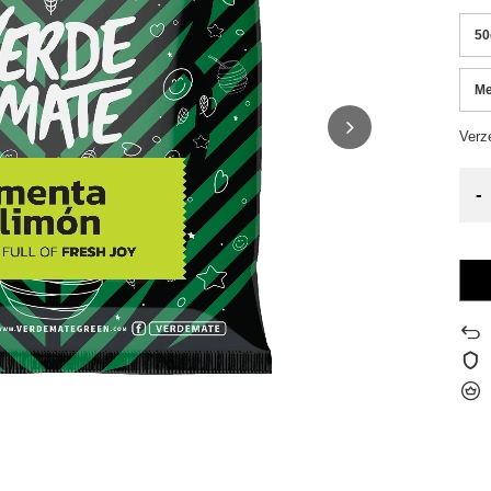
50
Me
Verz
-