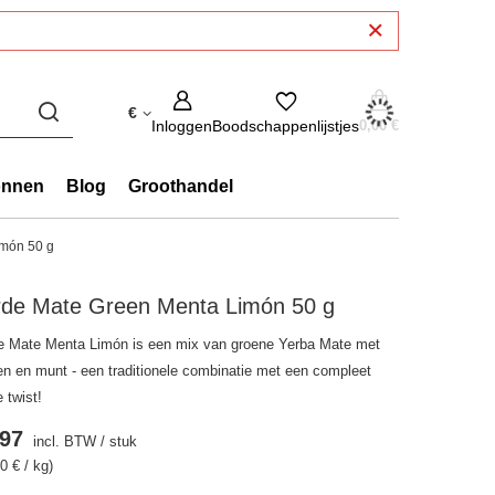
€
Inloggen
Boodschappenlijstjes
0,00 €
onnen
Blog
Groothandel
imón 50 g
rde Mate Green Menta Limón 50 g
e Mate Menta Limón is een mix van groene Yerba Mate met
oen en munt - een traditionele combinatie met een compleet
e twist!
.97
incl. BTW
/
stuk
0 € / kg)