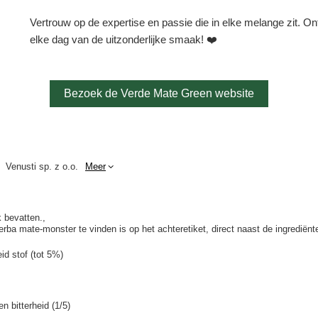
Vertrouw op de expertise en passie die in elke melange zit. O
elke dag van de uitzonderlijke smaak! ❤️
Bezoek de Verde Mate Green website
Venusti sp. z o.o.
Meer
 bevatten.
a mate-monster te vinden is op het achteretiket, direct naast de ingrediënte
id stof (tot 5%)
n bitterheid (1/5)