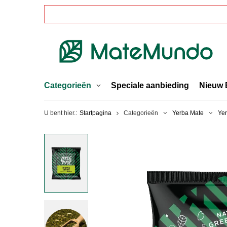
Categorieën
Speciale aanbieding
Nieuw 
U bent hier.:
Startpagina
Categorieën
Yerba Mate
Ye