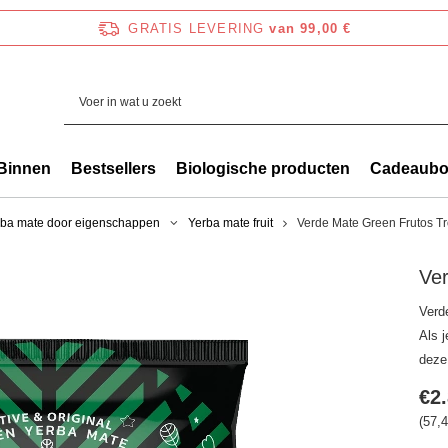
GRATIS LEVERING
van 99,00 €
Binnen
Bestsellers
Biologische producten
Cadeaub
rba mate door eigenschappen
Yerba mate fruit
Verde Mate Green Frutos Tr
Ver
Verde
Als j
deze
€2
(57,4