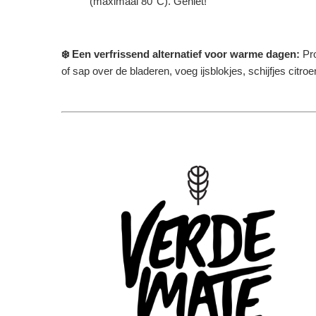
(maximaal 80°C). Geniet!
❄️ Een verfrissend alternatief voor warme dagen:
Pr
of sap over de bladeren, voeg ijsblokjes, schijfjes citr