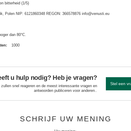
n bitterheid (1/5)
idnik, Polen NIP: 6121860348 REGON: 366578876 info@venusti.eu
hoger dan 80°C.
aten
1000
eft u hulp nodig? Heb je vragen?
Stel een v
 zullen snel reageren en de meest interessante vragen en
antwoorden publiceren voor anderen..
SCHRIJF UW MENING