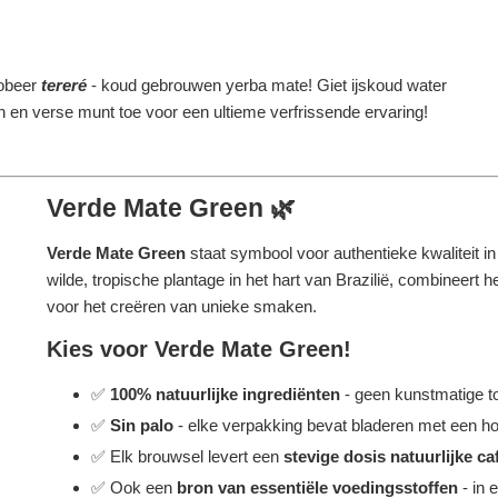
obeer
tereré
- koud gebrouwen yerba mate! Giet ijskoud water
oen en verse munt toe voor een ultieme verfrissende ervaring!
Verde Mate Green 🌿
Verde Mate Green
staat symbool voor authentieke kwaliteit 
wilde, tropische plantage in het hart van Brazilië, combineer
voor het creëren van unieke smaken.
Kies voor Verde Mate Green!
✅
100% natuurlijke ingrediënten
- geen kunstmatige t
✅
Sin palo
- elke verpakking bevat bladeren met een ho
✅ Elk brouwsel levert een
stevige dosis natuurlijke ca
✅ Ook een
bron van essentiële voedingsstoffen
- in 