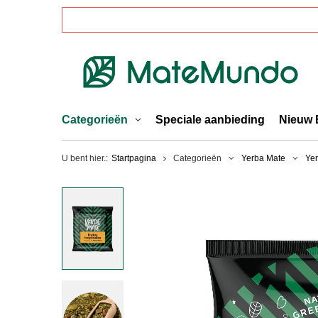
Categorieën
Speciale aanbieding
Nieuw 
U bent hier.:
Startpagina
Categorieën
Yerba Mate
Ye