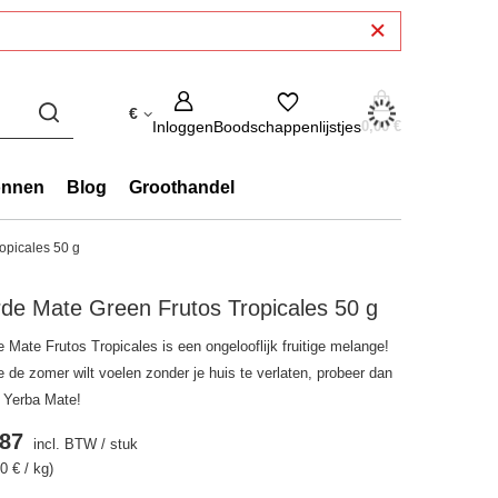
€
Inloggen
Boodschappenlijstjes
0,00 €
onnen
Blog
Groothandel
opicales 50 g
de Mate Green Frutos Tropicales 50 g
 Mate Frutos Tropicales is een ongelooflijk fruitige melange!
e de zomer wilt voelen zonder je huis te verlaten, probeer dan
 Yerba Mate!
.87
incl. BTW
/
stuk
0 € / kg)