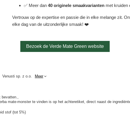
✅ Meer dan
40 originele smaakvarianten
met kruiden e
Vertrouw op de expertise en passie die in elke melange zit. O
elke dag van de uitzonderlijke smaak! ❤️
Bezoek de Verde Mate Green website
Venusti sp. z o.o.
Meer
 bevatten.
a mate-monster te vinden is op het achteretiket, direct naast de ingrediënte
id stof (tot 5%)