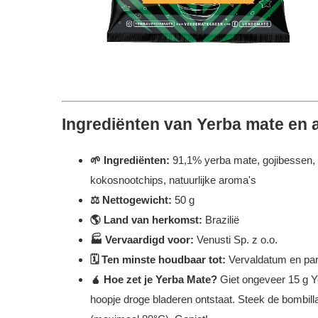
Ingrediënten van Yerba mate en 
🌱 Ingrediënten:
91,1% yerba mate, gojibessen, g
kokosnootchips, natuurlijke aroma's
⚖️ Nettogewicht:
50 g
🌎 Land van herkomst:
Brazilië
🏭 Vervaardigd voor:
Venusti Sp. z o.o.
🗓️ Ten minste houdbaar tot:
Vervaldatum en par
🧉 Hoe zet je Yerba Mate?
Giet ongeveer 15 g Y
hoopje droge bladeren ontstaat. Steek de bombilla