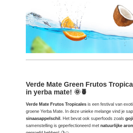
Verde Mate Green Frutos Tropica
in yerba mate! 🌞🍍
Verde Mate Frutos Tropicales
is een festival van exo
groene Yerba Mate. In deze unieke melange vind je sa
sinaasappelschil
. Het bevat ook superfoods zoals
goj
samenstelling is geperfectioneerd met
natuurlijke aro
geproefd hebben! 🍋🍊