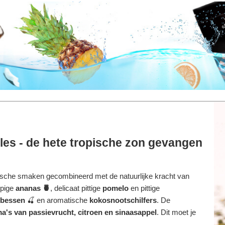
les - de hete tropische zon gevangen
tische smaken gecombineerd met de natuurlijke kracht van
ppige
ananas 🍍
, delicaat pittige
pomelo
en pittige
ibessen
🍒 en aromatische
kokosnootschilfers
. De
ma's van passievrucht, citroen en sinaasappel
. Dit moet je