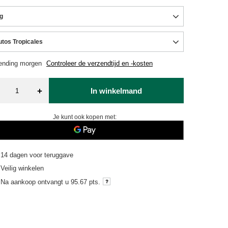
g
utos Tropicales
ending
morgen
Controleer de verzendtijd en -kosten
+
In winkelmand
Je kunt ook kopen met:
14
dagen voor teruggave
Veilig winkelen
Na aankoop ontvangt u
95.67 pts.