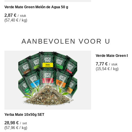
Verde Mate Green Melón de Agua 50 g
2,87 €
/
stuk
(57,40 € / kg)
AANBEVOLEN VOOR U
Verde Mate Green Ene
7,77 €
/
stuk
(15,54 € / kg)
Yerba Mate 10x50g SET
28,98 €
/
set
(57,96 € / kg)