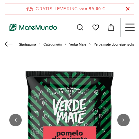
GRATIS LEVERING
van 99,00 €
Startpagina
Categorieën
Yerba Mate
Yerba mate door eigenschap