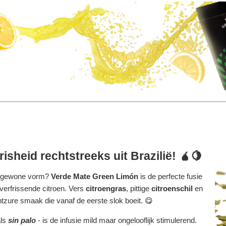
isheid rechtstreeks uit Brazilië! 🧉🍋
tengewone vorm?
Verde Mate Green Limón
is de perfecte fusie
verfrissende citroen. Vers
citroengras
, pittige
citroenschil
en
tzure smaak die vanaf de eerste slok boeit. 😋
als
sin palo
- is de infusie mild maar ongelooflijk stimulerend.