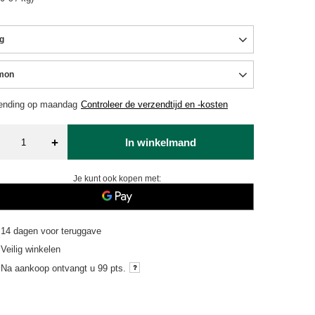
g
mon
ending
op maandag
Controleer de verzendtijd en -kosten
+
In winkelmand
Je kunt ook kopen met:
14
dagen voor teruggave
Veilig winkelen
Na aankoop ontvangt u
99 pts.