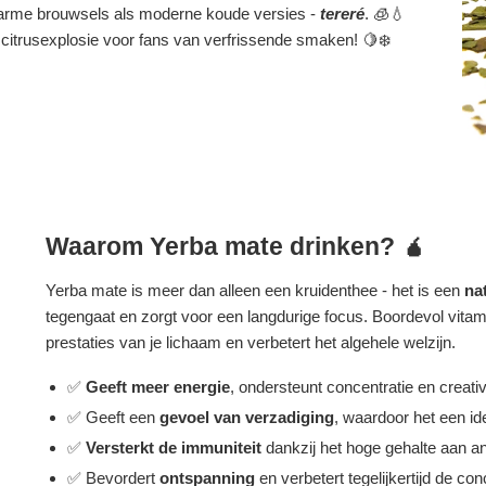
 warme brouwsels als moderne koude versies -
tereré
. 🧊💧
 citrusexplosie voor fans van verfrissende smaken! 🍋❄️
Waarom Yerba mate drinken? 🧉
Yerba mate is meer dan alleen een kruidenthee - het is een
na
tegengaat en zorgt voor een langdurige focus. Boordevol vitam
prestaties van je lichaam en verbetert het algehele welzijn.
✅
Geeft meer energie
, ondersteunt concentratie en creativi
✅ Geeft een
gevoel van verzadiging
, waardoor het een ide
✅
Versterkt de immuniteit
dankzij het hoge gehalte aan an
✅ Bevordert
ontspanning
en verbetert tegelijkertijd de con