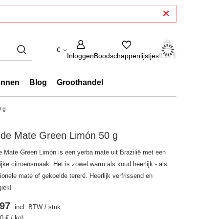
€
Inloggen
Boodschappenlijstjes
0,00 €
onnen
Blog
Groothandel
 g
rde Mate Green Limón 50 g
e Mate Green Limón is een yerba mate uit Brazilië met een
ijke citroensmaak. Het is zowel warm als koud heerlijk - als
tionele mate of gekoelde tereré. Heerlijk verfrissend en
giek!
.97
incl. BTW
/
stuk
0 € / kg)