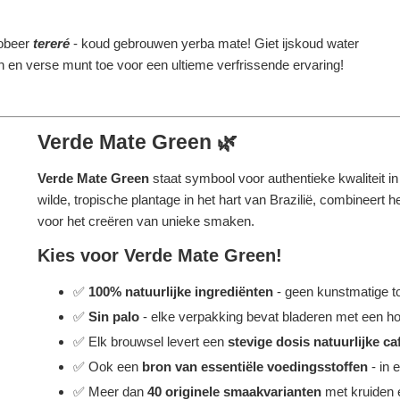
obeer
tereré
- koud gebrouwen yerba mate! Giet ijskoud water
oen en verse munt toe voor een ultieme verfrissende ervaring!
Verde Mate Green 🌿
Verde Mate Green
staat symbool voor authentieke kwaliteit 
wilde, tropische plantage in het hart van Brazilië, combineer
voor het creëren van unieke smaken.
Kies voor Verde Mate Green!
✅
100% natuurlijke ingrediënten
- geen kunstmatige t
✅
Sin palo
- elke verpakking bevat bladeren met een ho
✅ Elk brouwsel levert een
stevige dosis natuurlijke ca
✅ Ook een
bron van essentiële voedingsstoffen
- in 
✅ Meer dan
40 originele smaakvarianten
met kruiden e