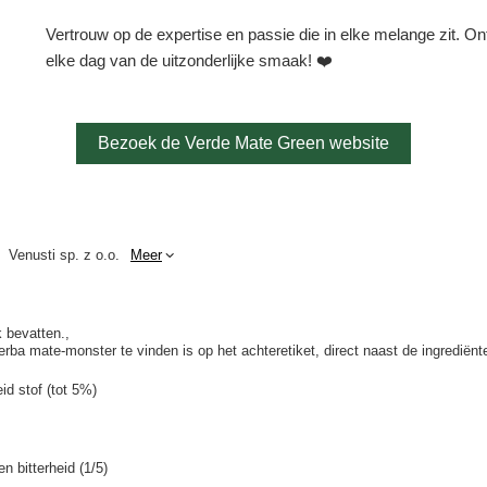
Vertrouw op de expertise en passie die in elke melange zit. O
elke dag van de uitzonderlijke smaak! ❤️
Bezoek de Verde Mate Green website
Venusti sp. z o.o.
Meer
 bevatten.
a mate-monster te vinden is op het achteretiket, direct naast de ingrediënte
id stof (tot 5%)
n bitterheid (1/5)