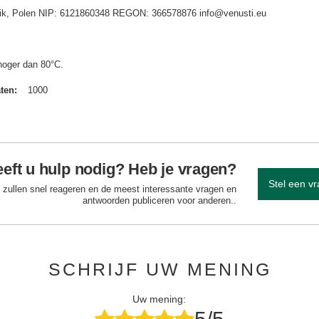
idnik, Polen NIP: 6121860348 REGON: 366578876 info@venusti.eu
hoger dan 80°C.
aten
1000
eft u hulp nodig? Heb je vragen?
Stel een v
 zullen snel reageren en de meest interessante vragen en
antwoorden publiceren voor anderen..
SCHRIJF UW MENING
Uw mening: