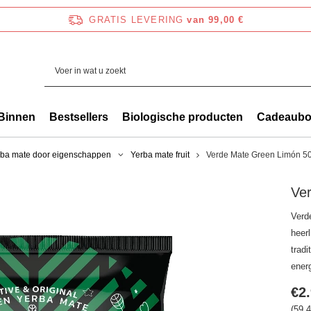
GRATIS LEVERING
van 99,00 €
Binnen
Bestsellers
Biologische producten
Cadeaub
rba mate door eigenschappen
Yerba mate fruit
Verde Mate Green Limón 50
Ve
Verd
heerl
tradi
ener
€2
(59,4