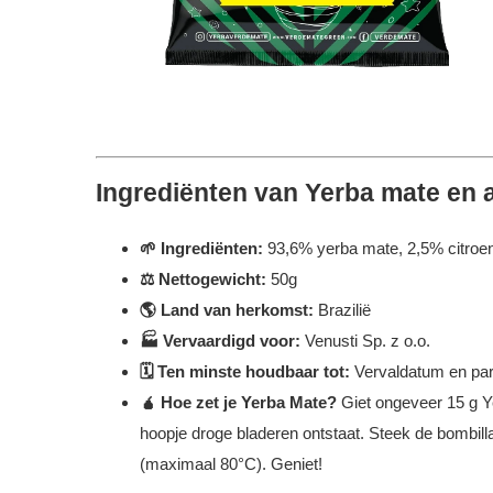
Ingrediënten van Yerba mate en 
🌱 Ingrediënten:
93,6% yerba mate, 2,5% citroeng
⚖️ Nettogewicht:
50g
🌎 Land van herkomst:
Brazilië
🏭 Vervaardigd voor:
Venusti Sp. z o.o.
🗓️ Ten minste houdbaar tot:
Vervaldatum en par
🧉 Hoe zet je Yerba Mate?
Giet ongeveer 15 g Y
hoopje droge bladeren ontstaat. Steek de bombilla
(maximaal 80°C). Geniet!