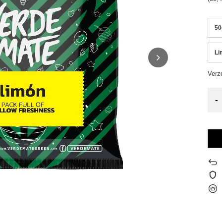
50
Li
Verz
-