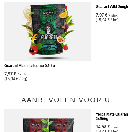
Guarani Wild Jungle 0
7,97 €
/
stuk
(15,94 € / kg)
Guarani Mas Inteligente 0,5 kg
7,97 €
/
stuk
(15,94 € / kg)
AANBEVOLEN VOOR U
Yerba Mate Guarani E
2x500g
14,98 €
/
set
(14,98 € / kg)