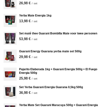
26,98 €
/
set
Yerba Mate Energia 1kg
13,98 €
/
set
Set maté thee Guarani Bombilla Mate voor twee personen
53,98 €
/
set
Guarani Energy Guarana yerba mate set 500g
29,98 €
/
set
Pajarito Elaborada 1kg + Guarani Energia 500g + El Fuego
Energia 500g
25,98 €
/
set
Set Yerba Guarani Energia Guarana 0,5kg 500g
36,98 €
/
set
Yerba Mate Set Guarani Maracuya 500g + Guarani Energia