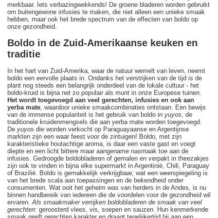
merkbaar. Iets verbazingwekkends! De groene bladeren worden gebruikt
om buitengewone infusies te maken, die niet alleen een unieke smaak
hebben, maar ook het brede spectrum van de effecten van boldo op
onze gezondheid.
Boldo in de Zuid-Amerikaanse keuken en
traditie
In het hart van Zuid-Amerika, waar de natuur wemelt van leven, neemt
boldo een eervolle plaats in. Ondanks het verstrijken van de tijd is de
plant nog steeds een belangrijk onderdeel van de lokale cultuur - het
boldo-kruid is bijna net zo populair als munt in onze Europese tuinen.
Het wordt toegevoegd aan veel gerechten, infusies en ook aan
yerba mate
, waardoor unieke smaakcombinaties ontstaan. Een bewijs
van de immense populariteit is het gebruik van boldo in
yuyos
, de
traditionele kruidenmengsels die aan yerba mate worden toegevoegd.
De
yuyos
die worden verkocht op Paraguayaanse en Argentijnse
markten zijn een waar feest voor de zintuigen! Boldo, met zijn
karakteristieke houtachtige aroma, is daar een vaste gast en voegt
diepte en een licht bittere maar aangename nasmaak toe aan de
infusies. Gedroogde boldobladeren of gemalen en verpakt in theezakjes
zijn ook te vinden in bijna elke supermarkt in Argentinië, Chili, Paraguay
of Brazilië. Boldo is gemakkelijk verkrijgbaar, wat een weerspiegeling is
van het brede scala aan toepassingen en de bekendheid onder
consumenten. Wat ooit het geheim was van herders in de Andes, is nu
binnen handbereik van iedereen die de voordelen voor de gezondheid wil
ervaren.
Als smaakmaker verrijken boldobladeren de smaak van veel
gerechten
: geroosterd vlees, vis, soepen en sauzen. Hun kenmerkende
smaak geeft gerechten karakter en draagt tegelijkertijd bij aan een