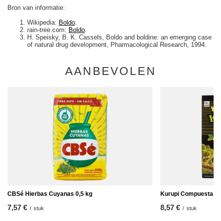
Bron van informatie:
Wikipedia:
Boldo
.
rain-tree.com:
Boldo
.
H. Speisky, B. K. Cassels, Boldo and boldine: an emerging case
of natural drug development, Pharmacological Research, 1994.
AANBEVOLEN
CBSé Hierbas Cuyanas 0,5 kg
Kurupi Compuesta Es
7,57 €
8,57 €
/
stuk
/
stuk