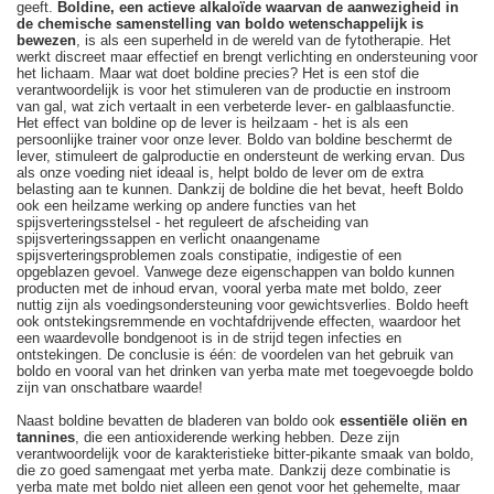
geeft.
Boldine, een actieve alkaloïde waarvan de aanwezigheid in
de chemische samenstelling van boldo wetenschappelijk is
bewezen
, is als een superheld in de wereld van de fytotherapie. Het
werkt discreet maar effectief en brengt verlichting en ondersteuning voor
het lichaam. Maar wat doet boldine precies? Het is een stof die
verantwoordelijk is voor het stimuleren van de productie en instroom
van gal, wat zich vertaalt in een verbeterde lever- en galblaasfunctie.
Het effect van boldine op de lever is heilzaam - het is als een
persoonlijke trainer voor onze lever. Boldo van boldine beschermt de
lever, stimuleert de galproductie en ondersteunt de werking ervan. Dus
als onze voeding niet ideaal is, helpt boldo de lever om de extra
belasting aan te kunnen. Dankzij de boldine die het bevat, heeft Boldo
ook een heilzame werking op andere functies van het
spijsverteringsstelsel - het reguleert de afscheiding van
spijsverteringssappen en verlicht onaangename
spijsverteringsproblemen zoals constipatie, indigestie of een
opgeblazen gevoel. Vanwege deze eigenschappen van boldo kunnen
producten met de inhoud ervan, vooral yerba mate met boldo, zeer
nuttig zijn als voedingsondersteuning voor gewichtsverlies. Boldo heeft
ook ontstekingsremmende en vochtafdrijvende effecten, waardoor het
een waardevolle bondgenoot is in de strijd tegen infecties en
ontstekingen. De conclusie is één: de voordelen van het gebruik van
boldo en vooral van het drinken van yerba mate met toegevoegde boldo
zijn van onschatbare waarde!
Naast boldine bevatten de bladeren van boldo ook
essentiële oliën en
tannines
, die een antioxiderende werking hebben. Deze zijn
verantwoordelijk voor de karakteristieke bitter-pikante smaak van boldo,
die zo goed samengaat met yerba mate. Dankzij deze combinatie is
yerba mate met boldo niet alleen een genot voor het gehemelte, maar