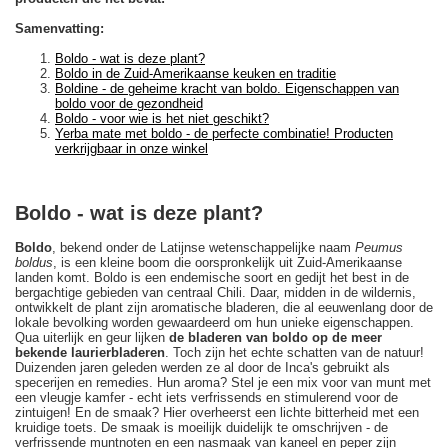
Samenvatting:
Boldo - wat is deze plant?
Boldo in de Zuid-Amerikaanse keuken en traditie
Boldine - de geheime kracht van boldo. Eigenschappen van
boldo voor de gezondheid
Boldo - voor wie is het niet geschikt?
Yerba mate met boldo - de perfecte combinatie! Producten
verkrijgbaar in onze winkel
Boldo - wat is deze plant?
Boldo
, bekend onder de Latijnse wetenschappelijke naam
Peumus
boldus
, is een kleine boom die oorspronkelijk uit Zuid-Amerikaanse
landen komt. Boldo is een endemische soort en gedijt het best in de
bergachtige gebieden van centraal Chili. Daar, midden in de wildernis,
ontwikkelt de plant zijn aromatische bladeren, die al eeuwenlang door de
lokale bevolking worden gewaardeerd om hun unieke eigenschappen.
Qua uiterlijk en geur lijken
de bladeren van boldo op de meer
bekende laurierbladeren
. Toch zijn het echte schatten van de natuur!
Duizenden jaren geleden werden ze al door de Inca's gebruikt als
specerijen en remedies. Hun aroma? Stel je een mix voor van munt met
een vleugje kamfer - echt iets verfrissends en stimulerend voor de
zintuigen! En de smaak? Hier overheerst een lichte bitterheid met een
kruidige toets. De smaak is moeilijk duidelijk te omschrijven - de
verfrissende muntnoten en een nasmaak van kaneel en peper zijn