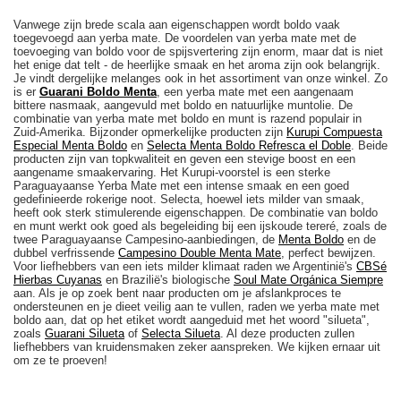
Vanwege zijn brede scala aan eigenschappen wordt boldo vaak
toegevoegd aan yerba mate. De voordelen van yerba mate met de
toevoeging van boldo voor de spijsvertering zijn enorm, maar dat is niet
het enige dat telt - de heerlijke smaak en het aroma zijn ook belangrijk.
Je vindt dergelijke melanges ook in het assortiment van onze winkel. Zo
is er
Guarani Boldo Menta
, een yerba mate met een aangenaam
bittere nasmaak, aangevuld met boldo en natuurlijke muntolie. De
combinatie van yerba mate met boldo en munt is razend populair in
Zuid-Amerika. Bijzonder opmerkelijke producten zijn
Kurupi Compuesta
Especial Menta Boldo
en
Selecta Menta Boldo Refresca el Doble
. Beide
producten zijn van topkwaliteit en geven een stevige boost en een
aangename smaakervaring. Het Kurupi-voorstel is een sterke
Paraguayaanse Yerba Mate met een intense smaak en een goed
gedefinieerde rokerige noot. Selecta, hoewel iets milder van smaak,
heeft ook sterk stimulerende eigenschappen. De combinatie van boldo
en munt werkt ook goed als begeleiding bij een ijskoude tereré, zoals de
twee Paraguayaanse Campesino-aanbiedingen, de
Menta Boldo
en de
dubbel verfrissende
Campesino Double Menta Mate
, perfect bewijzen.
Voor liefhebbers van een iets milder klimaat raden we Argentinië's
CBSé
Hierbas Cuyanas
en Brazilië's biologische
Soul Mate Orgánica Siempre
aan. Als je op zoek bent naar producten om je afslankproces te
ondersteunen en je dieet veilig aan te vullen, raden we yerba mate met
boldo aan, dat op het etiket wordt aangeduid met het woord "silueta",
zoals
Guarani Silueta
of
Selecta Silueta
. Al deze producten zullen
liefhebbers van kruidensmaken zeker aanspreken. We kijken ernaar uit
om ze te proeven!