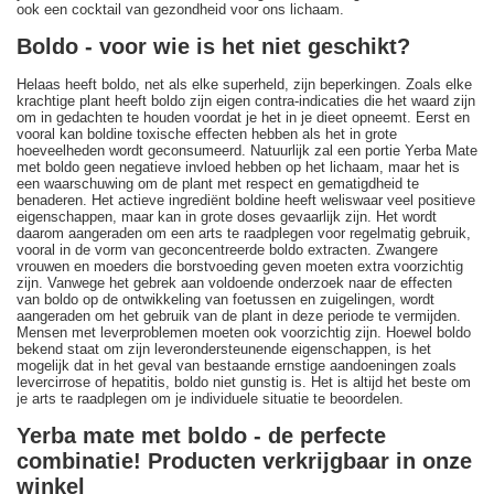
ook een cocktail van gezondheid voor ons lichaam.
Boldo - voor wie is het niet geschikt?
Helaas heeft boldo, net als elke superheld, zijn beperkingen. Zoals elke
krachtige plant heeft boldo zijn eigen contra-indicaties die het waard zijn
om in gedachten te houden voordat je het in je dieet opneemt. Eerst en
vooral kan boldine toxische effecten hebben als het in grote
hoeveelheden wordt geconsumeerd. Natuurlijk zal een portie Yerba Mate
met boldo geen negatieve invloed hebben op het lichaam, maar het is
een waarschuwing om de plant met respect en gematigdheid te
benaderen. Het actieve ingrediënt boldine heeft weliswaar veel positieve
eigenschappen, maar kan in grote doses gevaarlijk zijn. Het wordt
daarom aangeraden om een arts te raadplegen voor regelmatig gebruik,
vooral in de vorm van geconcentreerde boldo extracten. Zwangere
vrouwen en moeders die borstvoeding geven moeten extra voorzichtig
zijn. Vanwege het gebrek aan voldoende onderzoek naar de effecten
van boldo op de ontwikkeling van foetussen en zuigelingen, wordt
aangeraden om het gebruik van de plant in deze periode te vermijden.
Mensen met leverproblemen moeten ook voorzichtig zijn. Hoewel boldo
bekend staat om zijn leverondersteunende eigenschappen, is het
mogelijk dat in het geval van bestaande ernstige aandoeningen zoals
levercirrose of hepatitis, boldo niet gunstig is. Het is altijd het beste om
je arts te raadplegen om je individuele situatie te beoordelen.
Yerba mate met boldo - de perfecte
combinatie! Producten verkrijgbaar in onze
winkel