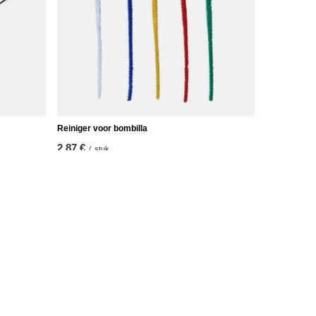
Reiniger voor bombilla
2,87 €
/
stuk
Verdere informatie