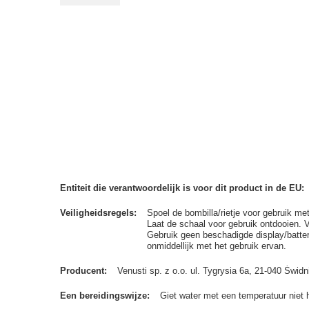
Entiteit die verantwoordelijk is voor dit product in de EU
Veiligheidsregels
Spoel de bombilla/rietje voor gebruik me
Laat de schaal voor gebruik ontdooien. 
Gebruik geen beschadigde display/batterij
onmiddellijk met het gebruik ervan.
Producent
Venusti sp. z o.o. ul. Tygrysia 6a, 21-040 Św
Een bereidingswijze
Giet water met een temperatuur niet 