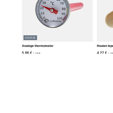
KOOPJE
Analoge thermometer
Houten lep
5,86 €
4,27 €
/
stuk
/
st
De laagste prijs van het product in de 30 dagen
voor de korting:
5,85 €
+1%
Reguliere prijs:
8,37 €
-30%
ORDERS
Accoun