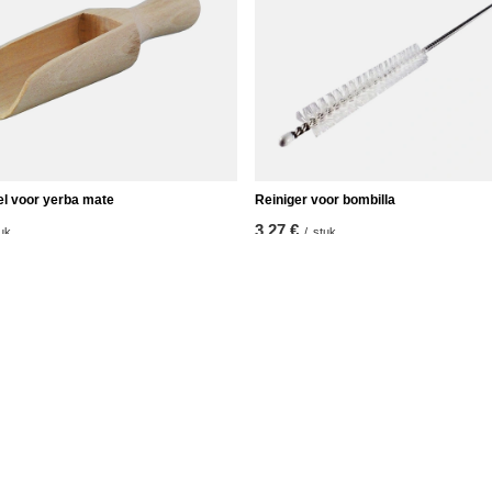
el voor yerba mate
Reiniger voor bombilla
3,27 €
uk
/
stuk
t
Informatie