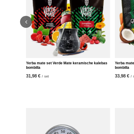
Yerba mate set Verde Mate keramische kalebas
Yerba mate
bombilla
bombilla
31,98 €
33,98 €
/
set
/