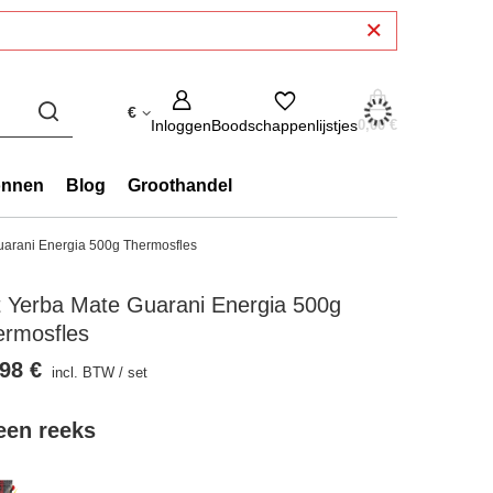
€
Inloggen
Boodschappenlijstjes
0,00 €
onnen
Blog
Groothandel
uarani Energia 500g Thermosfles
t Yerba Mate Guarani Energia 500g
ermosfles
98 €
incl. BTW
/
set
 een reeks