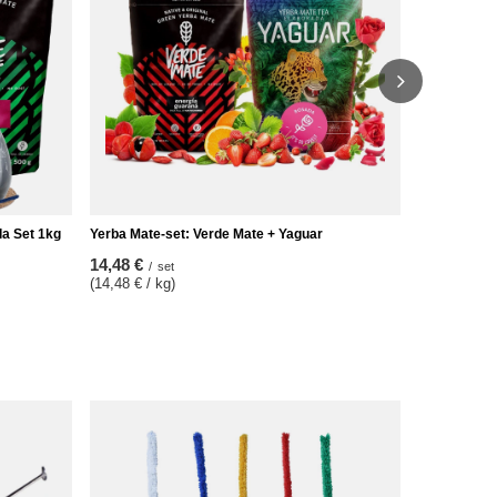
la Set 1kg
Yerba Mate-set: Verde Mate + Yaguar
14,48 €
/
set
(14,48 € / kg)