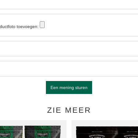
ductfoto toevoegen:
Een mening sturen
ZIE MEER