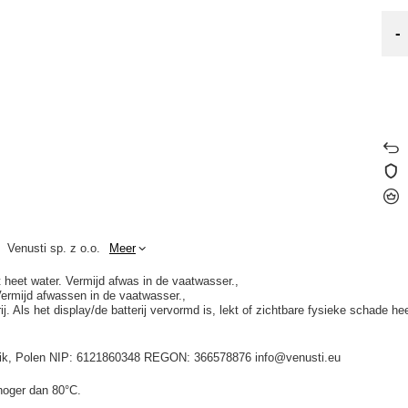
-
Venusti sp. z o.o.
Meer
t heet water. Vermijd afwas in de vaatwasser.
Vermijd afwassen in de vaatwasser.
. Als het display/de batterij vervormd is, lekt of zichtbare fysieke schade he
idnik, Polen NIP: 6121860348 REGON: 366578876 info@venusti.eu
hoger dan 80°C.