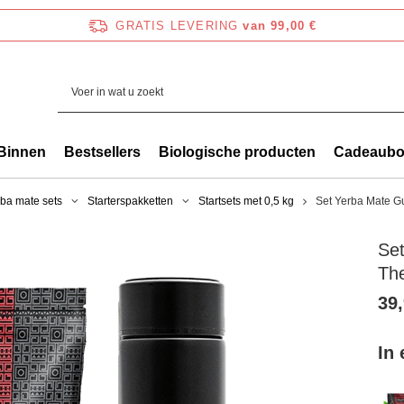
GRATIS LEVERING
van 99,00 €
Binnen
Bestsellers
Biologische producten
Cadeaub
ba mate sets
Starterspakketten
Startsets met 0,5 kg
Set Yerba Mate G
Se
Th
39,
In