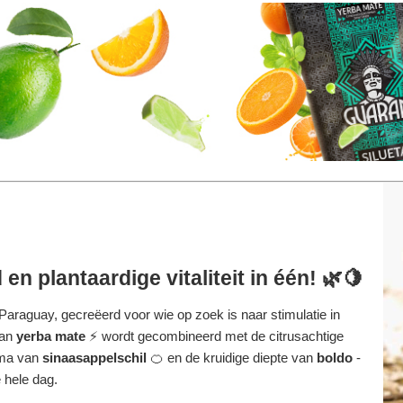
 en plantaardige vitaliteit in één! 🌿🍋
araguay, gecreëerd voor wie op zoek is naar stimulatie in
van
yerba mate
⚡ wordt gecombineerd met de citrusachtige
oma van
sinaasappelschil
🍊 en de kruidige diepte van
boldo
-
 hele dag.