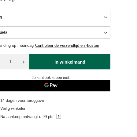
g
lueta
ending
op maandag
Controleer de verzendtijd en -kosten
+
In winkelmand
Je kunt ook kopen met:
14
dagen voor teruggave
Veilig winkelen
Na aankoop ontvangt u
99 pts.