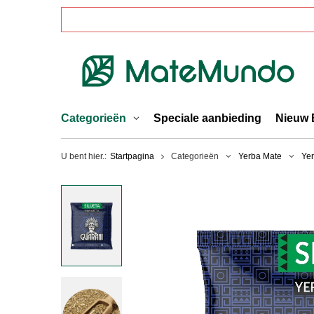
Categorieën
Speciale aanbieding
Nieuw 
U bent hier.:
Startpagina
Categorieën
Yerba Mate
Ye