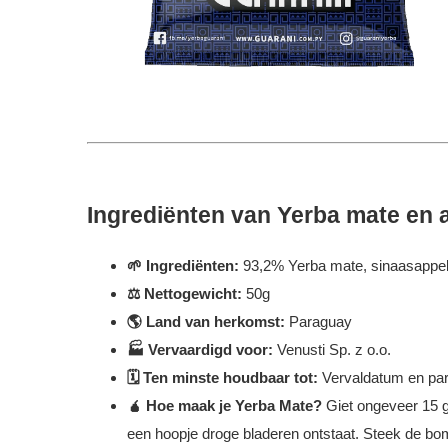
Ingrediënten van Yerba mate en 
🌱
Ingrediënten:
93,2% Yerba mate, sinaasappelsch
⚖️ Nettogewicht:
50g
🌎
Land van herkomst:
Paraguay
🏭 Vervaardigd voor:
Venusti Sp. z o.o.
🗓️ Ten minste houdbaar tot:
Vervaldatum en par
🧉 Hoe maak je Yerba Mate?
Giet ongeveer 15 g
een hoopje droge bladeren ontstaat. Steek de bomb