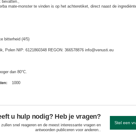
 bevatten.
a mate-monster te vinden is op het achteretiket, direct naast de ingrediënte
e bitterheid (4/5)
idnik, Polen NIP: 6121860348 REGON: 366578876 info@venusti.eu
hoger dan 80°C.
aten
1000
eft u hulp nodig? Heb je vragen?
Stel een v
 zullen snel reageren en de meest interessante vragen en
antwoorden publiceren voor anderen..