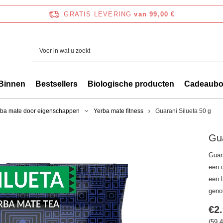
GRATIS LEVERING
van 99,00 €
Binnen
Bestsellers
Biologische producten
Cadeaub
rba mate door eigenschappen
Yerba mate fitness
Guarani Silueta 50 g
Gua
Guar
een 
een l
genot
€2
(59,4