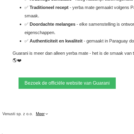
✅
Traditioneel recept
- yerba mate gemaakt volgens Par
smaak.
✅
Doordachte melanges
- elke samenstelling is ontwo
eigenschappen.
✅
Authenticiteit en kwaliteit
- gemaakt in Paraguay do
Guarani is meer dan alleen yerba mate - het is de smaak van t
🌎❤️
Bezoek de officiële website van Guarani
Venusti sp. z o.o.
Meer