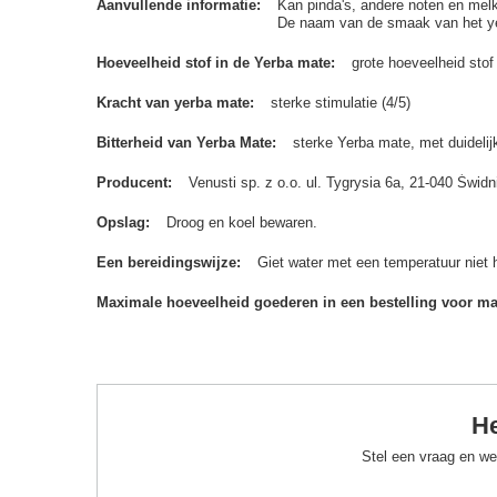
Aanvullende informatie
Kan pinda's, andere noten en melk
De naam van de smaak van het yerb
Hoeveelheid stof in de Yerba mate
grote hoeveelheid stof
Kracht van yerba mate
sterke stimulatie (4/5)
Bitterheid van Yerba Mate
sterke Yerba mate, met duidelijk
Producent
Venusti sp. z o.o. ul. Tygrysia 6a, 21-040 Św
Opslag
Droog en koel bewaren.
Een bereidingswijze
Giet water met een temperatuur niet 
Maximale hoeveelheid goederen in een bestelling voor m
He
Stel een vraag en we