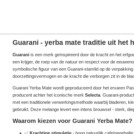
Guarani - yerba mate traditie uit het
Guarani
is een merk geïnspireerd door de kracht en het erf
een krijger, de roep van de natuur en respect voor de eeuweno
symbolische figuur van een Guarani-stamlid op de verpakking is 
doorzettingsvermogen en de kracht die verborgen zit in de bl
Guarani Yerba Mate wordt geproduceerd door het ervaren Par
producent achter het iconische merk
Selecta
. Guarani-produc
met een traditionele verwerkingsmethode waarbij bladeren, klei
gebruikt. Deze melange levert een intens brouwsel - sterk, diep,
Waarom kiezen voor Guarani Yerba Mate?
✅
Krachtige stimulatie
- hoog natuurlijk cafeïnegehalte