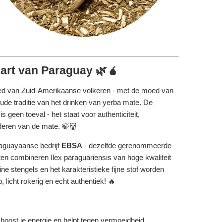
 hart van Paraguay 🌿🧉
goed van Zuid-Amerikaanse volkeren - met de moed van
ude traditie van het drinken van yerba mate. De
geen toeval - het staat voor authenticiteit,
aderen van de mate. 🍃👹
aguayaanse bedrijf
EBSA
- dezelfde gerenommeerde
ten combineren Ilex paraguariensis van hoge kwaliteit
ne stengels en het karakteristieke fijne stof worden
 licht rokerig en echt authentiek! 🔥
 boost je energie en helpt tegen vermoeidheid.