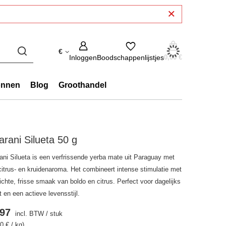
€
Inloggen
Boodschappenlijstjes
0,00 €
onnen
Blog
Groothandel
rani Silueta 50 g
ani Silueta is een verfrissende yerba mate uit Paraguay met
citrus- en kruidenaroma. Het combineert intense stimulatie met
ichte, frisse smaak van boldo en citrus. Perfect voor dagelijks
 en een actieve levensstijl.
.97
incl. BTW
/
stuk
0 € / kg)