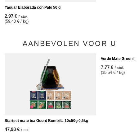
Yaguar Elaborada con Palo 50 g
2,97 €
/
stuk
(59,40 € / kg)
AANBEVOLEN VOOR U
Verde Mate Green Ene
7,77 €
/
stuk
(15,54 € / kg)
Startset mate tea Gourd Bombilla 10x50g 0,5kg
47,98 €
/
set