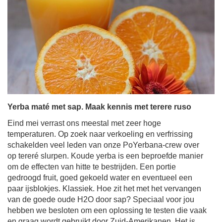
Yerba maté met sap. Maak kennis met terere ruso
Eind mei verrast ons meestal met zeer hoge
temperaturen. Op zoek naar verkoeling en verfrissing
schakelden veel leden van onze PoYerbana-crew over
op tereré slurpen. Koude yerba is een beproefde manier
om de effecten van hitte te bestrijden. Een portie
gedroogd fruit, goed gekoeld water en eventueel een
paar ijsblokjes. Klassiek. Hoe zit het met het vervangen
van de goede oude H2O door sap? Speciaal voor jou
hebben we besloten om een ​​oplossing te testen die vaak
en graag wordt gebruikt door Zuid-Amerikanen. Het is