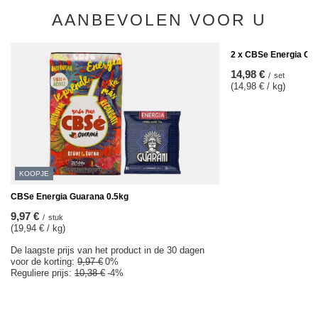
AANBEVOLEN VOOR U
2 x CBSe Energia Gu
14,98 €
/
set
(14,98 € / kg)
KOOPJE
CBSe Energia Guarana 0.5kg
9,97 €
/
stuk
(19,94 € / kg)
De laagste prijs van het product in de 30 dagen
voor de korting:
9,97 €
0%
Reguliere prijs:
10,38 €
-4%