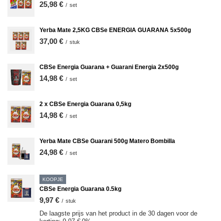
25,98 €
/
set
Yerba Mate 2,5KG CBSe ENERGIA GUARANA 5x500g
37,00 €
/
stuk
CBSe Energia Guarana + Guarani Energia 2x500g
14,98 €
/
set
2 x CBSe Energia Guarana 0,5kg
14,98 €
/
set
Yerba Mate CBSe Guarani 500g Matero Bombilla
24,98 €
/
set
KOOPJE
CBSe Energia Guarana 0.5kg
9,97 €
/
stuk
De laagste prijs van het product in de 30 dagen voor de