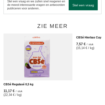
Stel een vraag en we zullen snel reageren en
Stel een vraag
de meest interessante vragen en antwoorden
publiceren voor anderen..
ZIE MEER
CBSé Hierbas Cuyana
7,57 €
/
stuk
(15,14 € / kg)
CBSé Regulasé 0,5 kg
11,17 €
/
stuk
(22,34 € / kg)