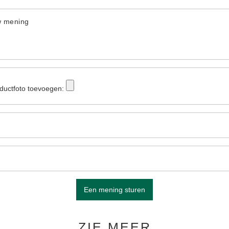
w mening
ductfoto toevoegen:
Een mening sturen
ZIE MEER