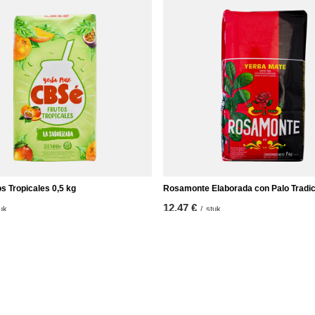
s Tropicales 0,5 kg
Rosamonte Elaborada con Palo Tradic
12,47 €
uk
/
stuk
kg)
(12,47 € / kg)