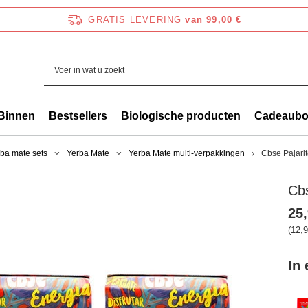
GRATIS LEVERING
van 99,00 €
Binnen
Bestsellers
Biologische producten
Cadeaub
ba mate sets
Yerba Mate
Yerba Mate multi-verpakkingen
Cbse Pajari
Cbs
25,
(12,9
In