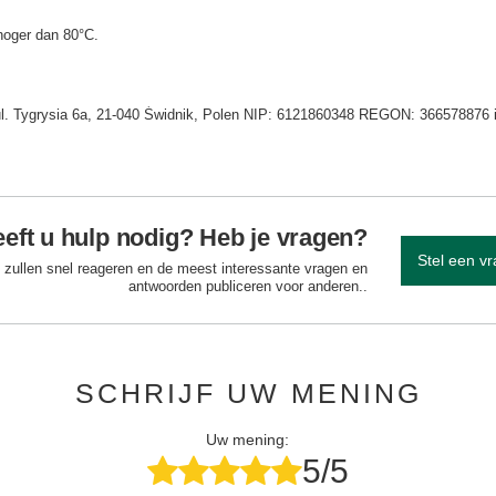
hoger dan 80°C.
 ul. Tygrysia 6a, 21-040 Świdnik, Polen NIP: 6121860348 REGON: 366578876 
eft u hulp nodig? Heb je vragen?
Stel een v
 zullen snel reageren en de meest interessante vragen en
antwoorden publiceren voor anderen..
SCHRIJF UW MENING
Uw mening:
5/5