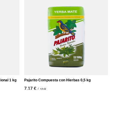
ional 1 kg
Pajarito Compuesta con Hierbas 0,5 kg
7,17 €
/
stuk
(14,34 € / kg)