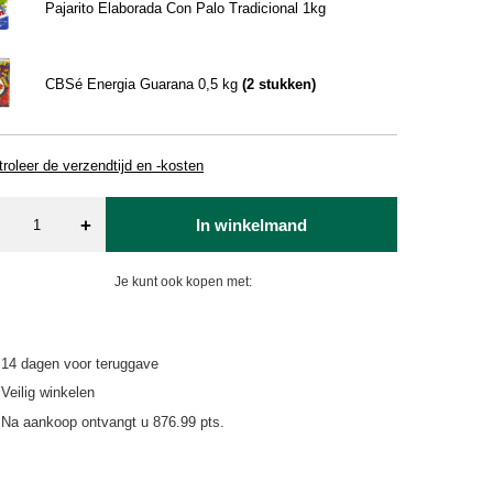
Pajarito Elaborada Con Palo Tradicional 1kg
CBSé Energia Guarana 0,5 kg
(
2
stukken)
roleer de verzendtijd en -kosten
+
In winkelmand
Je kunt ook kopen met:
14
dagen voor teruggave
Veilig winkelen
Na aankoop ontvangt u
876.99 pts.