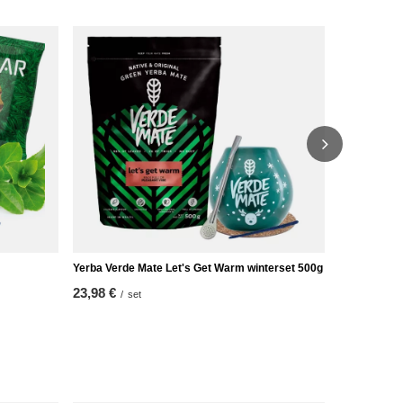
Startset Ka
16,98 €
/
se
Yerba Verde Mate Let's Get Warm winterset 500g
23,98 €
/
set