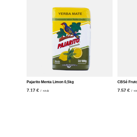
Pajarito Menta Limon 0,5kg
CBSé Fruto
7,17 €
7,57 €
/
stuk
/
st
(14,34 € / kg)
(15,14 € / 