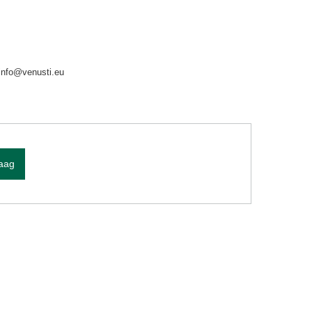
info@venusti.eu
raag