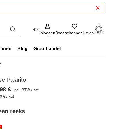
€
Inloggen
Boodschappenlijstjes
0,00 €
onnen
Blog
Groothandel
to
e Pajarito
98 €
incl. BTW
/
set
9 € / kg)
 een reeks