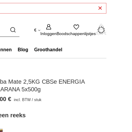
€
Inloggen
Boodschappenlijstjes
0,00 €
onnen
Blog
Groothandel
rba Mate 2,5KG CBSe ENERGIA
ARANA 5x500g
00 €
incl. BTW
/
stuk
 een reeks