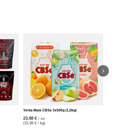
2 x CBSe En
14,98 €
/
se
(14,98 € / k
Yerba Mate CBSe 3x500g (1,5kg)
23,98 €
/
set
(15,99 € / kg)