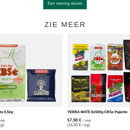
Een mening sturen
ZIE MEER
ta 0,5kg
YERBA MATE 8x500g CBSe Pajarito
57,98 €
stuk
/
stuk
kg)
(14,50 € / kg)