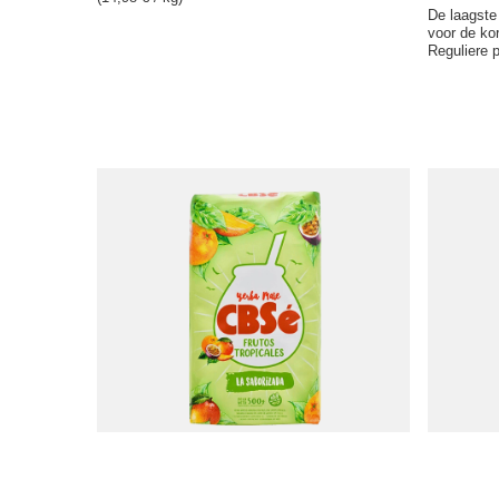
De laagste 
voor de ko
Reguliere p
CBSé Frutos Tropicales 0,5 kg
CBSé Fruto
7,57 €
11,57 €