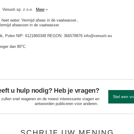
Venusti sp. z o.o.
Meer
t heet water. Vermijd afwas in de vaatwasser.
Vermijd afwassen in de vaatwasser.
idnik, Polen NIP: 6121860348 REGON: 366578876 info@venusti.eu
hoger dan 80°C.
eft u hulp nodig? Heb je vragen?
Stel een v
 zullen snel reageren en de meest interessante vragen en
antwoorden publiceren voor anderen..
SCHRIJF UW MENING