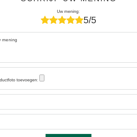
Uw mening:
5/5
w mening
ductfoto toevoegen: