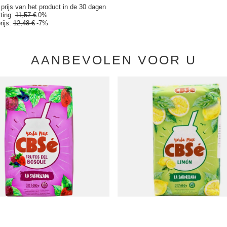
prijs van het product in de 30 dagen
rting:
11,57 €
0%
rijs:
12,48 €
-7%
AANBEVOLEN VOOR U
s del Bosque 0,5 kg
CBSé Limón 0,5 kg
8,37 €