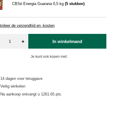
CBSé Energia Guarana 0,5 kg
(
5
stukken)
roleer de verzendtijd en -kosten
+
In winkelmand
Je kunt ook kopen met:
14
dagen voor teruggave
Veilig winkelen
Na aankoop ontvangt u
1261.65 pts.