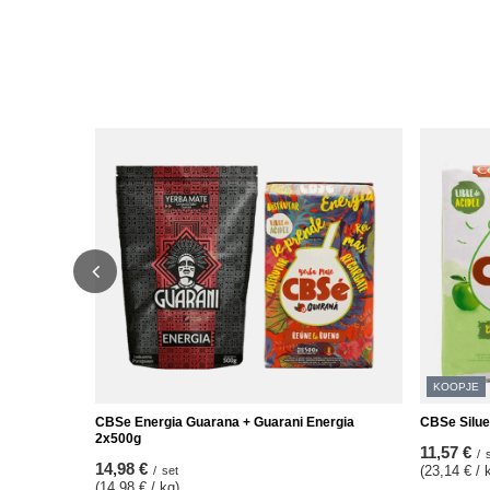
KOOPJE
CBSe Energia Guarana + Guarani Energia
CBSe Silue
2x500g
11,57 €
/
14,98 €
(23,14 € / 
/
set
(14,98 € / kg)