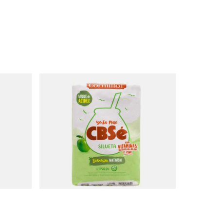
CBSé Silueta 0,5 kg
9,37 €