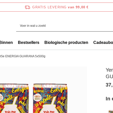
GRATIS LEVERING
van 99,00 €
Binnen
Bestsellers
Biologische producten
Cadeaub
CBSe ENERGIA GUARANA 5x500g
Ye
GU
37,
In