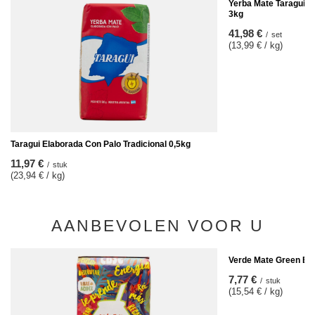
Yerba Mate Taragui R
3kg
41,98 €
/
set
(13,99 € / kg)
Taragui Elaborada Con Palo Tradicional 0,5kg
11,97 €
/
stuk
(23,94 € / kg)
AANBEVOLEN VOOR U
Verde Mate Green Ene
7,77 €
/
stuk
(15,54 € / kg)