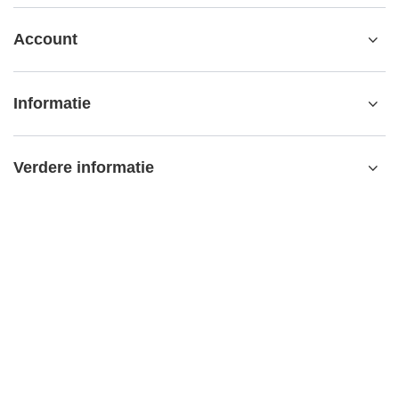
Account
Informatie
Verdere informatie
contact@matemundo.nl
MateMundo.nl
,
Ostrowskiego 9/129
,
53-238
Wrocław (Polen)
In de winkel presenteren wij de brutoprijzen (incl. BTW).
BTW-tarieven voor binnenlandse verbruikers:
Netherlands
.