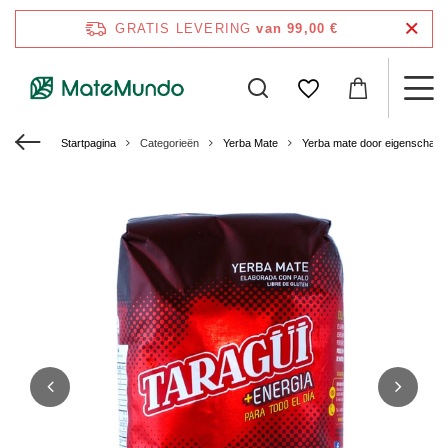
GRATIS LEVERING
van 99,00 €
Startpagina
Categorieën
Yerba Mate
Yerba mate door eigenschap