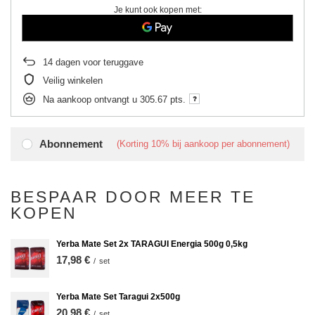
Je kunt ook kopen met:
14
dagen voor teruggave
Veilig winkelen
Na aankoop ontvangt u
305.67 pts.
Abonnement
(Korting
10%
bij aankoop per abonnement)
BESPAAR DOOR MEER TE
KOPEN
Yerba Mate Set 2x TARAGUI Energia 500g 0,5kg
17,98 €
/
set
Yerba Mate Set Taragui 2x500g
20,98 €
/
set