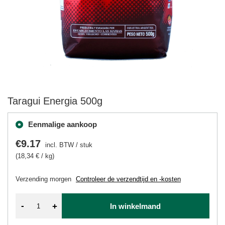
Taragui Energia 500g
Eenmalige aankoop
€9.17
incl. BTW
/
stuk
(18,34 € / kg)
Verzending
morgen
Controleer de verzendtijd en -kosten
-
+
In winkelmand