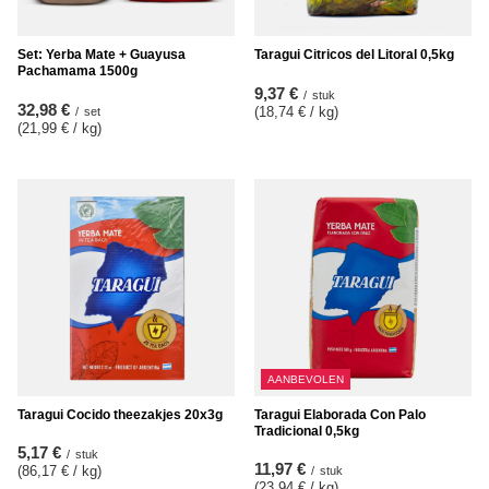
Set: Yerba Mate + Guayusa
Taragui Citricos del Litoral 0,5kg
Pachamama 1500g
9,37 €
/
stuk
32,98 €
(18,74 € / kg
)
/
set
(21,99 € / kg
)
AANBEVOLEN
Taragui Cocido theezakjes 20x3g
Taragui Elaborada Con Palo
Tradicional 0,5kg
5,17 €
/
stuk
11,97 €
(86,17 € / kg
)
/
stuk
(23,94 € / kg
)