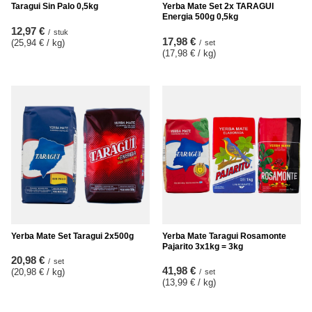
Taragui Sin Palo 0,5kg
Yerba Mate Set 2x TARAGUI
Energia 500g 0,5kg
12,97 €
/
stuk
17,98 €
(25,94 € / kg
)
/
set
(17,98 € / kg
)
Yerba Mate Set Taragui 2x500g
Yerba Mate Taragui Rosamonte
Pajarito 3x1kg = 3kg
20,98 €
/
set
41,98 €
(20,98 € / kg
)
/
set
(13,99 € / kg
)