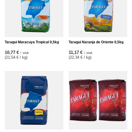
Taragui Maracuya Tropical 0,5kg
Taragui Naranja de Oriente 0,5kg
10,77 €
11,17 €
/
stuk
/
stuk
(21,54 € / kg
)
(22,34 € / kg
)