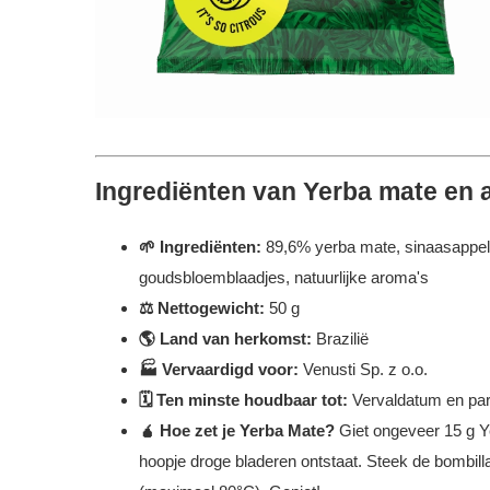
Ingrediënten van Yerba mate en 
🌱
Ingrediënten:
89,6% yerba mate, sinaasappelsch
goudsbloemblaadjes, natuurlijke aroma's
⚖️ Nettogewicht:
50 g
🌎
Land van herkomst:
Brazilië
🏭 Vervaardigd voor:
Venusti Sp. z o.o.
🗓️ Ten minste houdbaar tot:
Vervaldatum en par
🧉 Hoe zet je Yerba Mate?
Giet ongeveer 15 g Y
hoopje droge bladeren ontstaat. Steek de bombilla