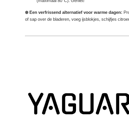
(maximaal 80°C). Geniet!
❄️ Een verfrissend alternatief voor warme dagen:
Pr
of sap over de bladeren, voeg ijsblokjes, schijfjes citr