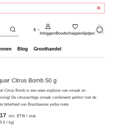
€
Inloggen
Boodschappenlijstjes
0,00 €
onnen
Blog
Groothandel
guar Citrus Bomb 50 g
ar Citrus Bomb is een ware explosie van smaak en
rissing! De citrusachtige smaak combineert perfect met de
te bitterheid van Braziliaanse yerba mate.
.17
incl. BTW
/
stuk
0 € / kg)