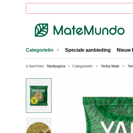
Categorieën
Speciale aanbieding
Nieuw 
U bent hier.:
Startpagina
Categorieën
Yerba Mate
Ye