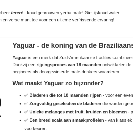
obeer
tereré
- koud gebrouwen yerba mate! Giet ijskoud water
oen en verse munt toe voor een ultieme verfrissende ervaring!
Yaguar - de koning van de Braziliaans
Yaguar
is een merk dat Zuid-Amerikaanse tradities combine
Dankzij een
rijpingsproces van 18 maanden
ontwikkelen de 
beginners als doorgewinterde mate-drinkers waarderen.
Wat maakt Yaguar zo bijzonder?
✅
Bladeren die tot 18 maanden rijpen
- voor een even
✅
Zorgvuldig geselecteerde bladeren
die worden gebru
✅
Unieke melanges met fruit, kruiden en bloemen
- p
✅
Een breed scala aan smaakprofielen
- van klassiek
voorkeuren.