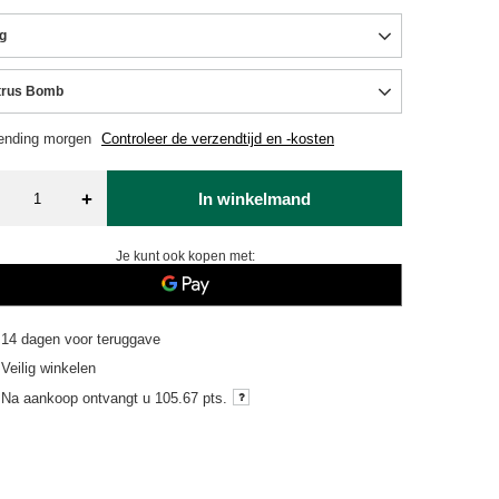
g
trus Bomb
ending
morgen
Controleer de verzendtijd en -kosten
+
In winkelmand
Je kunt ook kopen met:
14
dagen voor teruggave
Veilig winkelen
Na aankoop ontvangt u
105.67 pts.