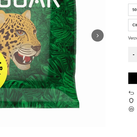
50
Ci
Verz
-