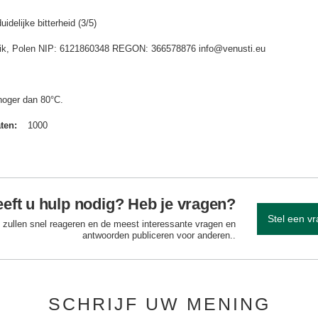
delijke bitterheid (3/5)
idnik, Polen NIP: 6121860348 REGON: 366578876 info@venusti.eu
hoger dan 80°C.
aten
1000
eft u hulp nodig? Heb je vragen?
Stel een v
 zullen snel reageren en de meest interessante vragen en
antwoorden publiceren voor anderen..
SCHRIJF UW MENING