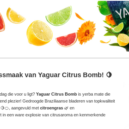
russmaak van Yaguar Citrus Bomb! 🍋
dag die voor u ligt?
Yaguar Citrus Bomb
is yerba mate die
ikkend plezier! Gedroogde Braziliaanse bladeren van topkwaliteit
🍋🍊, aangevuld met
citroengras
🌿 en
ert in een ware explosie van citrusaroma en kenmerkende