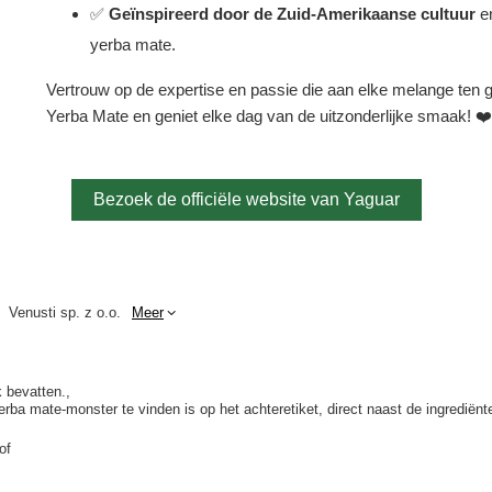
✅
Geïnspireerd door de Zuid-Amerikaanse cultuur
en
yerba mate.
Vertrouw op de expertise en passie die aan elke melange ten 
Yerba Mate en geniet elke dag van de uitzonderlijke smaak! ❤
Bezoek de officiële website van Yaguar
Venusti sp. z o.o.
Meer
 bevatten.
a mate-monster te vinden is op het achteretiket, direct naast de ingrediënte
of