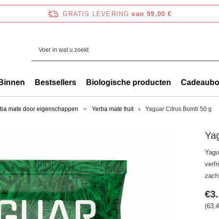
GRATIS LEVERING
van 99,00 €
Binnen
Bestsellers
Biologische producten
Cadeaub
rba mate door eigenschappen
Yerba mate fruit
Yaguar Citrus Bomb 50 g
Ya
Yagu
verf
zach
€3
(63,4