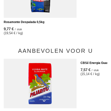
Rosamonte Despalada 0,5kg
9,77 €
/
stuk
(19,54 € / kg)
AANBEVOLEN VOOR U
CBSé Energia Guaran
7,57 €
/
stuk
(15,14 € / kg)