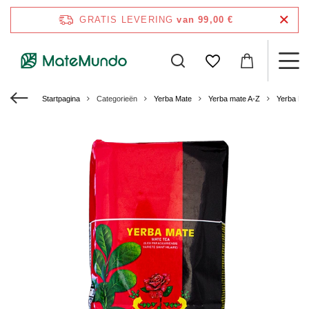
GRATIS LEVERING
van 99,00 €
Startpagina
Categorieën
Yerba Mate
Yerba mate A-Z
Yerba Ma