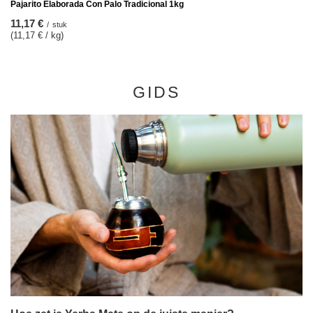
Pajarito Elaborada Con Palo Tradicional 1kg
11,17 €
/
stuk
(11,17 € / kg)
GIDS