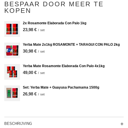
BESPAAR DOOR MEER TE
KOPEN
2x Rosamonte Elaborada Con Palo 1kg
23,98 €
/
set
Yerba Mate 2x1kg ROSAMONTE + TARAGUI CON PALO 2kg
30,98 €
/
set
Yerba Mate Rosamonte Elaborada Con Palo 4x1kg
49,00 €
/
set
Set: Yerba Mate + Guayusa Pachamama 1500g
26,98 €
/
set
BESCHRIJVING