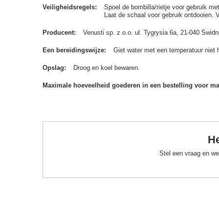
Veiligheidsregels
Spoel de bombilla/rietje voor gebruik me
Laat de schaal voor gebruik ontdooien. 
Producent
Venusti sp. z o.o. ul. Tygrysia 6a, 21-040 Św
Een bereidingswijze
Giet water met een temperatuur niet 
Opslag
Droog en koel bewaren.
Maximale hoeveelheid goederen in een bestelling voor m
He
Stel een vraag en we