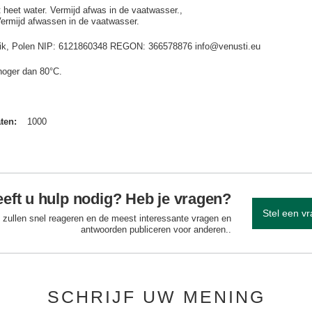
t heet water. Vermijd afwas in de vaatwasser.
Vermijd afwassen in de vaatwasser.
idnik, Polen NIP: 6121860348 REGON: 366578876 info@venusti.eu
hoger dan 80°C.
aten
1000
eft u hulp nodig? Heb je vragen?
Stel een v
 zullen snel reageren en de meest interessante vragen en
antwoorden publiceren voor anderen..
SCHRIJF UW MENING