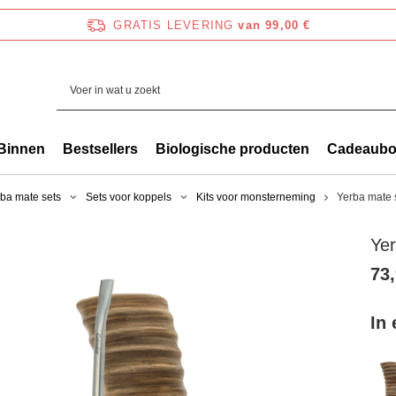
GRATIS LEVERING
van 99,00 €
Binnen
Bestsellers
Biologische producten
Cadeaub
ba mate sets
Sets voor koppels
Kits voor monsterneming
Yerba mate 
Yer
73,
In