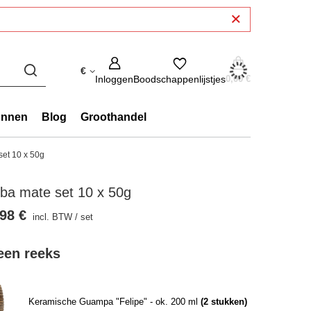
€
Inloggen
Boodschappenlijstjes
0,00 €
onnen
Blog
Groothandel
set 10 x 50g
ba mate set 10 x 50g
98 €
incl. BTW
/
set
 een reeks
Keramische Guampa "Felipe" - ok. 200 ml
(
2
stukken)