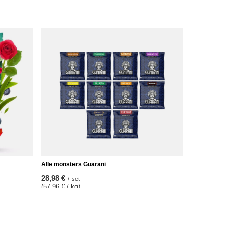
Alle monsters Guarani
28,98 €
/
set
(57,96 € / kg)