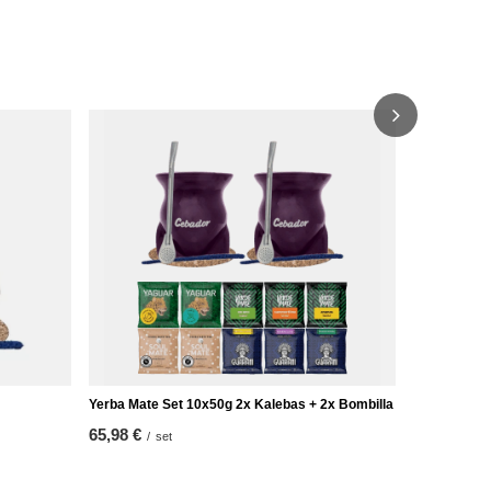
Yerba Mate 
48,98 €
/
se
Yerba Mate Set 10x50g 2x Kalebas + 2x Bombilla
65,98 €
/
set