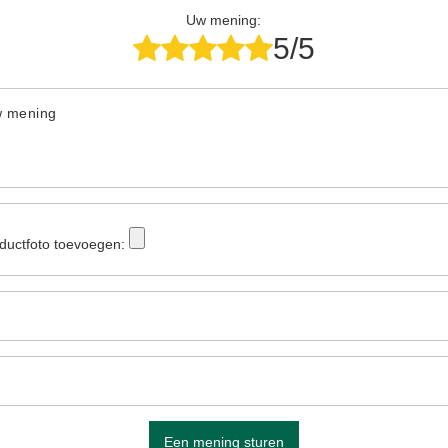
Uw mening:
5/5
w mening
ductfoto toevoegen:
Een mening sturen