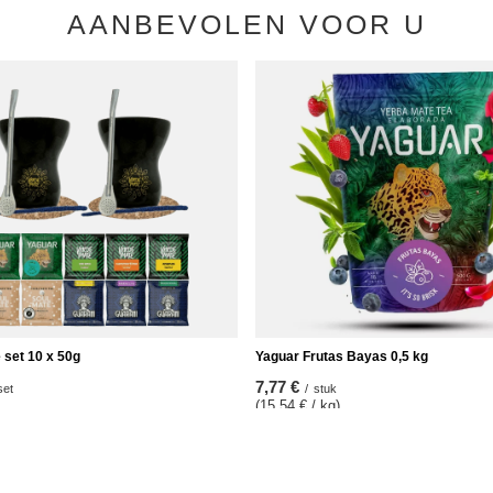
AANBEVOLEN VOOR U
 set 10 x 50g
Yaguar Frutas Bayas 0,5 kg
7,77 €
set
/
stuk
(15,54 € / kg)