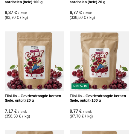
aardbeien (hele) 100 g
aardbeien (hele) 20 g
9,37 €
6,77 €
/
stuk
/
stuk
(93,70 € / kg
)
(338,50 € / kg
)
NIEUW IN
FiloLilo – Gevriesdroogde kersen
FiloLilo – Gevriesdroogde kersen
(hele, ontpit) 20 g
(hele, ontpit) 100 g
7,17 €
9,77 €
/
stuk
/
stuk
(358,50 € / kg
)
(97,70 € / kg
)