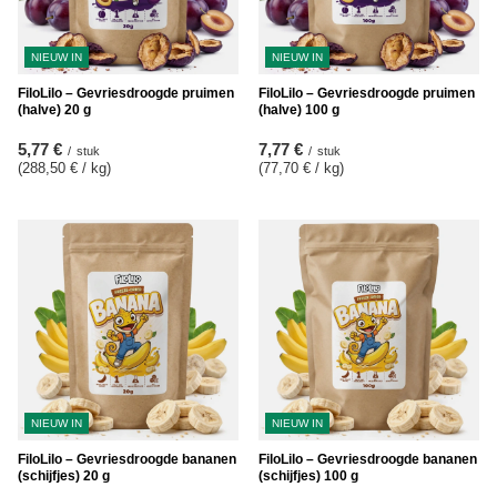
NIEUW IN
NIEUW IN
FiloLilo – Gevriesdroogde pruimen
FiloLilo – Gevriesdroogde pruimen
(halve) 20 g
(halve) 100 g
5,77 €
7,77 €
/
stuk
/
stuk
(288,50 € / kg
)
(77,70 € / kg
)
NIEUW IN
NIEUW IN
FiloLilo – Gevriesdroogde bananen
FiloLilo – Gevriesdroogde bananen
(schijfjes) 20 g
(schijfjes) 100 g