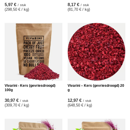
5,97 €
8,17 €
/
stuk
/
stuk
(298,50 € / kg
)
(81,70 € / kg
)
Vivarini - Kers (gevriesdroogd)
Vivarini – Kers (gevriesdroogd) 20
100g
g
30,97 €
12,97 €
/
stuk
/
stuk
(309,70 € / kg
)
(648,50 € / kg
)