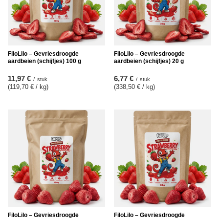
FiloLilo – Gevriesdroogde
FiloLilo – Gevriesdroogde
aardbeien (schijfjes) 100 g
aardbeien (schijfjes) 20 g
11,97 €
6,77 €
/
stuk
/
stuk
(119,70 € / kg
)
(338,50 € / kg
)
FiloLilo – Gevriesdroogde
FiloLilo – Gevriesdroogde