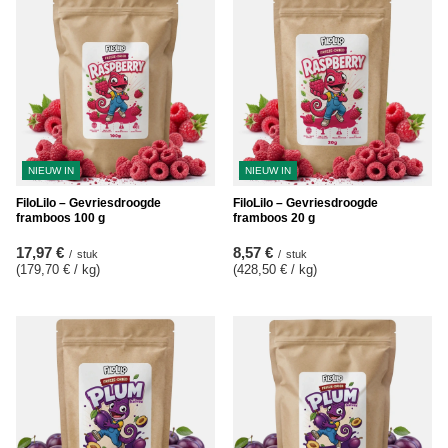
NIEUW IN
NIEUW IN
FiloLilo – Gevriesdroogde
FiloLilo – Gevriesdroogde
framboos 100 g
framboos 20 g
17,97 €
8,57 €
/
stuk
/
stuk
(179,70 € / kg
)
(428,50 € / kg
)