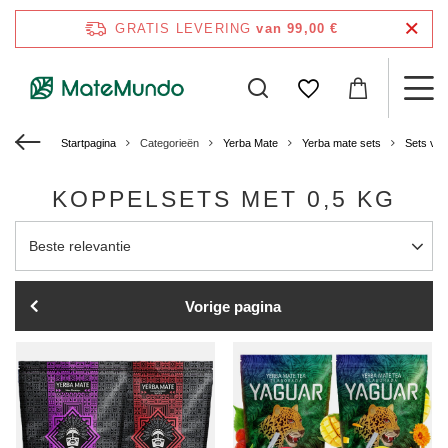
GRATIS LEVERING
van 99,00 €
Startpagina
Categorieën
Yerba Mate
Yerba mate sets
Sets voo
KOPPELSETS MET 0,5 KG
Sortering wijzigen
Beste relevantie
Vorige pagina