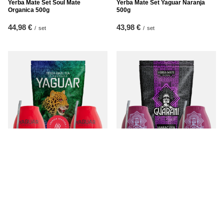
Yerba Mate Set Soul Mate
Yerba Mate Set Yaguar Naranja
Organica 500g
500g
44,98 €
43,98 €
/
set
/
set
Yerba Mate Set Yaguar Energia
Yerba Mate Set Guarani Maracuya
500g
500g
41,98 €
42,98 €
/
set
/
set