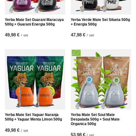
Yerba Mate Set Guarani Maracuya
Yerba Verde Mate Set Silueta 500g
500g + Guarani Energia 500g
+ Energia 500g
49,98 €
47,98 €
/
set
/
set
Yerba Mate Set Yaguar Naranja
Yerba Mate Set Soul Mate
500g + Yaguar Menta Limon 500g
Despalada 500g + Soul Mate
Organica 500g
49,98 €
/
set
53,98 €
/
set