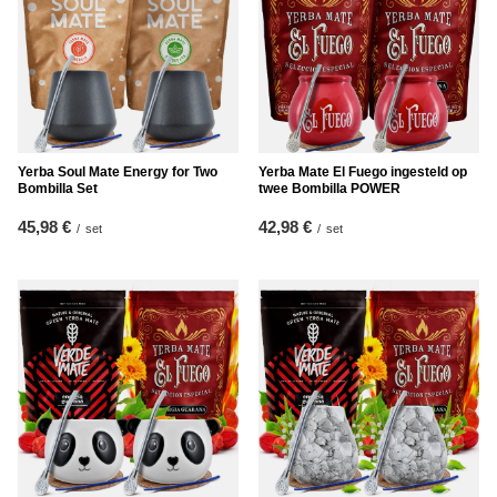
Yerba Soul Mate Energy for Two
Yerba Mate El Fuego ingesteld op
Bombilla Set
twee Bombilla POWER
45,98 €
42,98 €
/
set
/
set