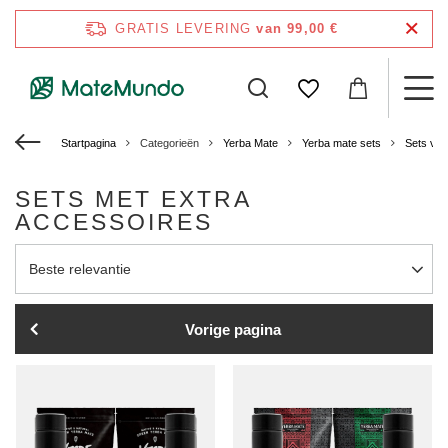
GRATIS LEVERING
van 99,00 €
Startpagina
Categorieën
Yerba Mate
Yerba mate sets
Sets voo
SETS MET EXTRA
ACCESSOIRES
Sortering wijzigen
Beste relevantie
Vorige pagina