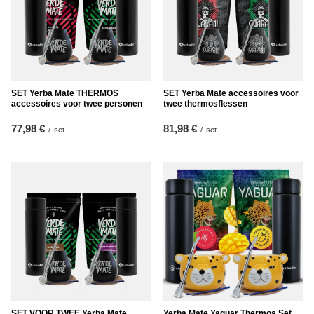
SET Yerba Mate THERMOS
SET Yerba Mate accessoires voor
accessoires voor twee personen
twee thermosflessen
77,98 €
81,98 €
/
set
/
set
SET VOOR TWEE Yerba Mate
Yerba Mate Yaguar Thermos Set