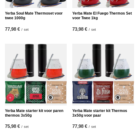
Yerba Soul Mate Thermoset voor
Yerba Mate El Fuego Thermos Set
twee 1000g
voor Twee 1kg
77,98 €
73,98 €
/
set
/
set
Yerba Mate starter kit voor paren
Yerba Mate starter kit Thermos
thermos 3x50g
3x50g voor paar
75,98 €
77,98 €
/
set
/
set