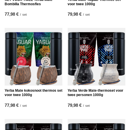
Bombilla Thermosfles
voor twee 1000g
77,98 €
79,98 €
/
set
/
set
Yerba Mate kokosnoot thermos set
Yerba Verde Mate-thermoset voor
voor twee 1000g
twee personen 1000g
77,98 €
79,98 €
/
set
/
set