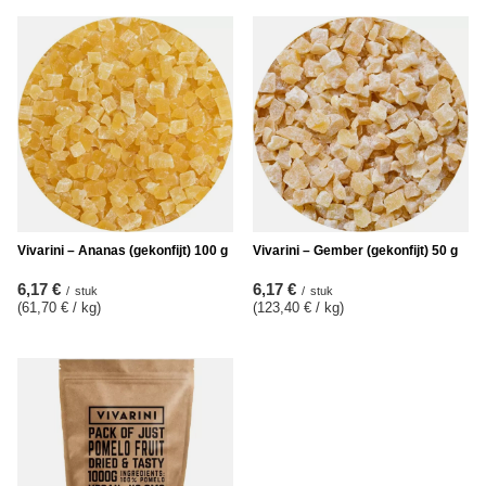
Vivarini – Ananas (gekonfijt) 100 g
Vivarini – Gember (gekonfijt) 50 g
6,17 €
6,17 €
/
stuk
/
stuk
(61,70 € / kg
)
(123,40 € / kg
)