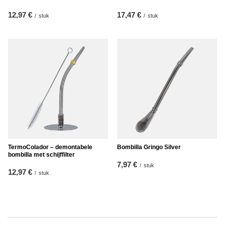
12,97 €
17,47 €
/
stuk
/
stuk
TermoColador – demontabele
Bombilla Gringo Silver
bombilla met schijffilter
7,97 €
/
stuk
12,97 €
/
stuk