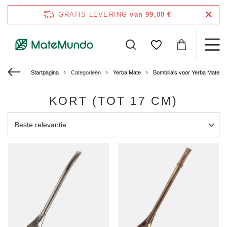
GRATIS LEVERING
van 99,00 €
Startpagina
Categorieën
Yerba Mate
Bombilla's voor Yerba Mate
KORT (TOT 17 CM)
Sortering wijzigen
Beste relevantie