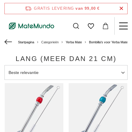
GRATIS LEVERING
van 99,00 €
Startpagina
Categorieën
Yerba Mate
Bombilla's voor Yerba Mate
LANG (MEER DAN 21 CM)
Sortering wijzigen
Beste relevantie