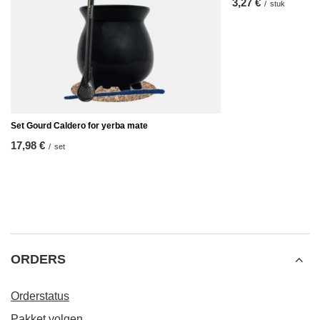
3,27 €
/
stuk
Set Gourd Caldero for yerba mate
17,98 €
/
set
ORDERS
Orderstatus
Pakket volgen